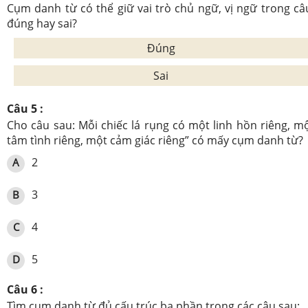
Cụm danh từ có thể giữ vai trò chủ ngữ, vị ngữ trong câ
đúng hay sai?
Đúng
Sai
Câu 5 :
Cho câu sau: Mỗi chiếc lá rụng có một linh hồn riêng, m
tâm tình riêng, một cảm giác riêng” có mấy cụm danh từ?
2
A
3
B
4
C
5
D
Câu 6 :
Tìm cụm danh từ đủ cấu trúc ba phần trong các câu sau: