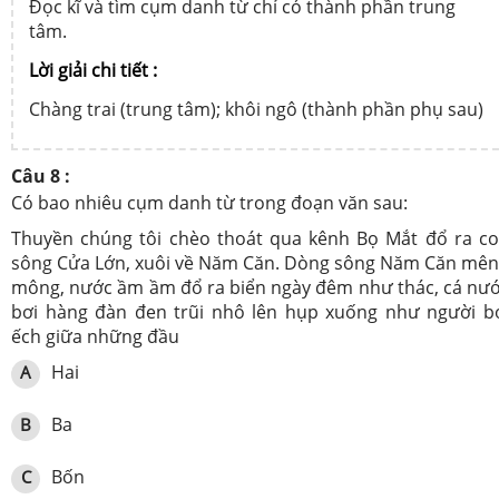
Đọc kĩ và tìm cụm danh từ chỉ có thành phần trung
tâm.
Lời giải chi tiết :
Chàng trai (trung tâm); khôi ngô (thành phần phụ sau)
Câu 8 :
Có bao nhiêu cụm danh từ trong đoạn văn sau:
Thuyền chúng tôi chèo thoát qua kênh Bọ Mắt đổ ra c
sông Cửa Lớn, xuôi về Năm Căn. Dòng sông Năm Căn mê
mông, nước ầm ầm đổ ra biển ngày đêm như thác, cá nư
bơi hàng đàn đen trũi nhô lên hụp xuống như người b
ếch giữa những đầu
Hai
A
Ba
B
Bốn
C