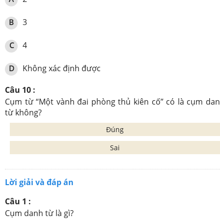
3
B
4
C
Không xác định được
D
Câu 10 :
Cụm từ “Một vành đai phòng thủ kiên cố” có là cụm da
từ không?
Đúng
Sai
Lời giải và đáp án
Câu 1 :
Cụm danh từ là gì?