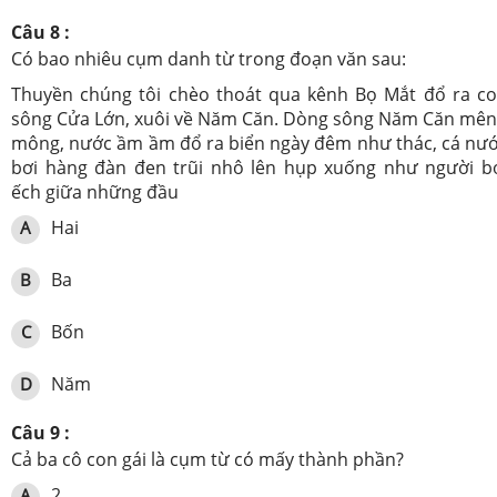
Câu 8 :
Có bao nhiêu cụm danh từ trong đoạn văn sau:
Thuyền chúng tôi chèo thoát qua kênh Bọ Mắt đổ ra c
sông Cửa Lớn, xuôi về Năm Căn. Dòng sông Năm Căn mê
mông, nước ầm ầm đổ ra biển ngày đêm như thác, cá nư
bơi hàng đàn đen trũi nhô lên hụp xuống như người b
ếch giữa những đầu
Hai
A
Ba
B
Bốn
C
Năm
D
Câu 9 :
Cả ba cô con gái là cụm từ có mấy thành phần?
2
A