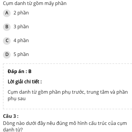
Cụm danh từ gồm mấy phần
2 phần
A
3 phần
B
4 phần
C
5 phần
D
Đáp án : B
Lời giải chi tiết :
Cụm danh từ gồm phần phụ trước, trung tâm và phần
phụ sau
Câu 3 :
Dòng nào dưới đây nêu đúng mô hình cấu trúc của cụm
danh từ?