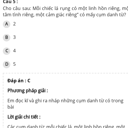
Câu 5 :
Cho câu sau: Mỗi chiếc lá rụng có một linh hồn riêng, m
tâm tình riêng, một cảm giác riêng” có mấy cụm danh từ?
2
A
3
B
4
C
5
D
Đáp án : C
Phương pháp giải :
Em đọc kĩ và ghi ra nháp những cụm danh từ có trong
bài
Lời giải chi tiết :
Các cụm danh từ: mỗi chiếc lá, một linh hồn riêng, một