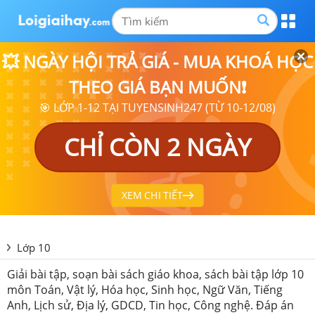
💥 NGÀY HỘI TRẢ GIÁ - MUA KHOÁ HỌC
THEO GIÁ BẠN MUỐN❗
🎯 LỚP 1-12 TẠI TUYENSINH247 (TỪ 10-12/08)
CHỈ CÒN 2 NGÀY
XEM CHI TIẾT
Lớp 10
Giải bài tập, soạn bài sách giáo khoa, sách bài tập lớp 10
môn Toán, Vật lý, Hóa học, Sinh học, Ngữ Văn, Tiếng
Anh, Lịch sử, Địa lý, GDCD, Tin học, Công nghệ. Đáp án