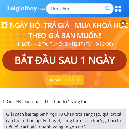
💥 NGÀY HỘI TRẢ GIÁ - MUA KHOÁ HỌC
THEO GIÁ BẠN MUỐN❗
🎯 LỚP 1-12 TẠI TUYENSINH247 (TỪ 10-12/08)
BẮT ĐẦU SAU 1 NGÀY
XEM CHI TIẾT
Giải SBT Sinh học 10 - Chân trời sáng tạo
Giải sách bài tập Sinh học 10 Chân trời sáng tạo, giải tất cả
câu hỏi từ bài tập, lý thuyết, công thức các chương, bài chi
tiết với cách giải nhanh và ngắn gọn nhất.