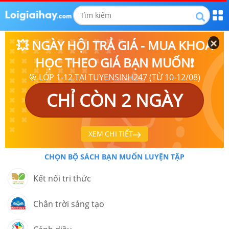
💥 NGÀY HỘI TRẢ GIÁ - MUA KHOÁ
HỌC THEO GIÁ BẠN MUỐN❗
🎯 LỚP 1-12 TẠI TUYENSINH247 (TỪ 10-12/08)
CHỈ CÒN 2 NGÀY
XEM CHI TIẾT
CHỌN BỘ SÁCH BẠN MUỐN LUYỆN TẬP
Kết nối tri thức
Chân trời sáng tạo