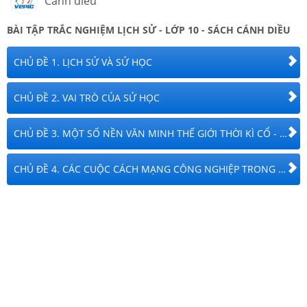
Cánh diều
BÀI TẬP TRẮC NGHIỆM
LỊCH SỬ
-
LỚP 10
- SÁCH CÁNH DIỀU
CHỦ ĐỀ 1. LỊCH SỬ VÀ SỬ HỌC
CHỦ ĐỀ 2. VAI TRÒ CỦA SỬ HỌC
CHỦ ĐỀ 3. MỘT SỐ NỀN VĂN MINH THẾ GIỚI THỜI KÌ CỔ - TRUNG ĐẠI
CHỦ ĐỀ 4. CÁC CUỘC CÁCH MẠNG CÔNG NGHIỆP TRONG LỊCH SỬ THẾ GIỚI