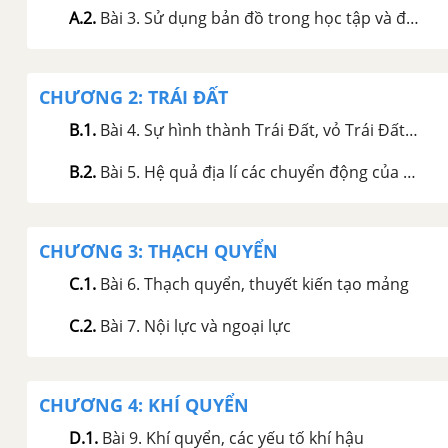
A.2
.
Bài 3. Sử dụng bản đồ trong học tập và đời sống, một số ứng dụng của GPS và bản đồ số trong đời sống
CHƯƠNG 2: TRÁI ĐẤT
B.1
.
Bài 4. Sự hình thành Trái Đất, vỏ Trái Đất và vật liệu cấu tạo vỏ Trái Đất
B.2
.
Bài 5. Hệ quả địa lí các chuyển động của Trái Đất
CHƯƠNG 3: THẠCH QUYỂN
C.1
.
Bài 6. Thạch quyển, thuyết kiến tạo mảng
C.2
.
Bài 7. Nội lực và ngoại lực
CHƯƠNG 4: KHÍ QUYỂN
D.1
.
Bài 9. Khí quyển, các yếu tố khí hậu