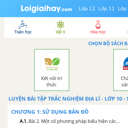
Lớp 12
Lớp 11
Lớp
Toán học
Vật lí
Hóa học
CHỌN BỘ SÁCH 
Kết nối tri
Châ
thức
sá
LUYỆN BÀI TẬP TRẮC NGHIỆM
ĐỊA LÍ
-
LỚP 10
-
CHƯƠNG 1: SỬ DỤNG BẢN ĐỒ
A.1
.
Bài 2. Một số phương pháp biểu hiện các đối tượng địa lí trên bản đồ