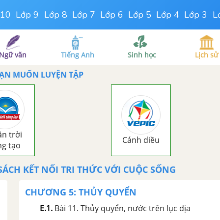
 10
Lớp 9
Lớp 8
Lớp 7
Lớp 6
Lớp 5
Lớp 4
Lớp 3
L
Ngữ văn
Tiếng Anh
Sinh học
Lịch sử
BẠN MUỐN LUYỆN TẬP
n trời
Cánh diều
ng tạo
 SÁCH KẾT NỐI TRI THỨC VỚI CUỘC SỐNG
CHƯƠNG 5: THỦY QUYỂN
E.1
.
Bài 11. Thủy quyển, nước trên lục địa