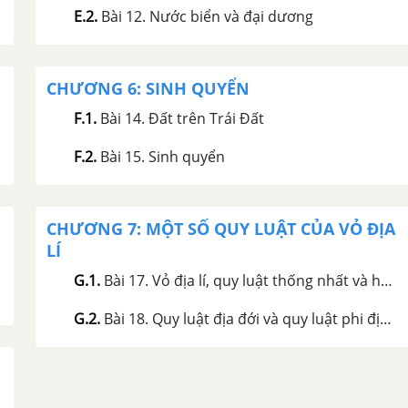
E.2
.
Bài 12. Nước biển và đại dương
CHƯƠNG 6: SINH QUYỂN
F.1
.
Bài 14. Đất trên Trái Đất
F.2
.
Bài 15. Sinh quyển
CHƯƠNG 7: MỘT SỐ QUY LUẬT CỦA VỎ ĐỊA
LÍ
G.1
.
Bài 17. Vỏ địa lí, quy luật thống nhất và hoàn chỉnh của vỏ địa lí
G.2
.
Bài 18. Quy luật địa đới và quy luật phi địa đới