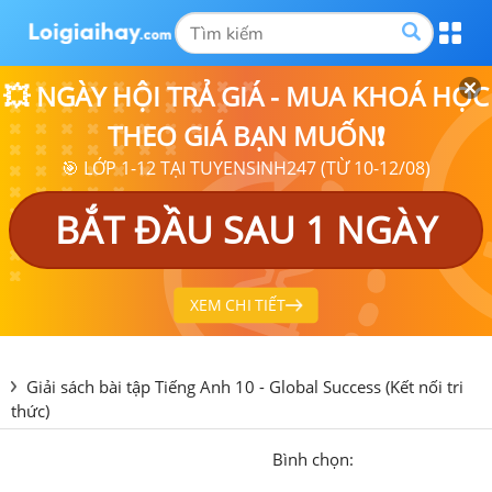
💥 NGÀY HỘI TRẢ GIÁ - MUA KHOÁ HỌC
THEO GIÁ BẠN MUỐN❗
🎯 LỚP 1-12 TẠI TUYENSINH247 (TỪ 10-12/08)
BẮT ĐẦU SAU 1 NGÀY
XEM CHI TIẾT
Giải sách bài tập Tiếng Anh 10 - Global Success (Kết nối tri
thức)
Bình chọn: