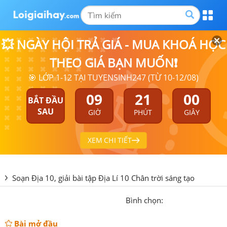
💥 NGÀY HỘI TRẢ GIÁ - MUA KHOÁ HỌC
THEO GIÁ BẠN MUỐN❗
🎯 LỚP 1-12 TẠI TUYENSINH247 (TỪ 10-12/08)
09
21
00
BẮT ĐẦU
SAU
GIỜ
PHÚT
GIÂY
XEM CHI TIẾT
Soạn Địa 10, giải bài tập Địa Lí 10 Chân trời sáng tạo
Bình chọn:
Bài mở đầu