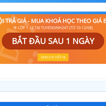
ỘI TRẢ GIÁ - MUA KHOÁ HỌC THEO GIÁ
🎯 LỚP 1-12 TẠI TUYENSINH247 (TỪ 10-12/08)
BẮT ĐẦU SAU 1 NGÀY
XEM CHI TIẾT