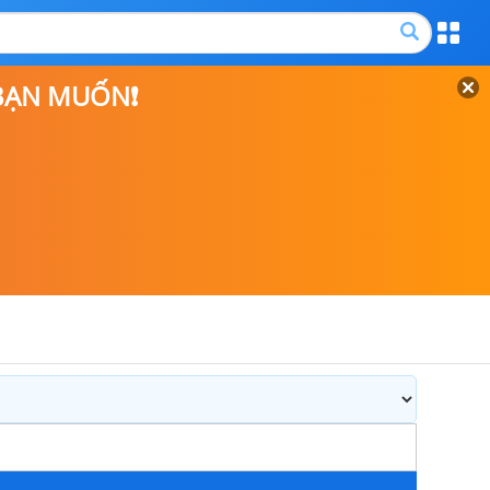
 BẠN MUỐN❗