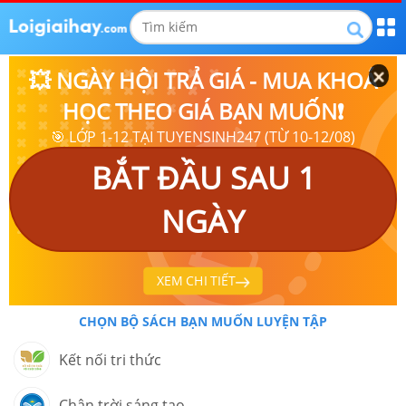
💥 NGÀY HỘI TRẢ GIÁ - MUA KHOÁ
HỌC THEO GIÁ BẠN MUỐN❗
🎯 LỚP 1-12 TẠI TUYENSINH247 (TỪ 10-12/08)
BẮT ĐẦU SAU 1
NGÀY
XEM CHI TIẾT
CHỌN BỘ SÁCH BẠN MUỐN LUYỆN TẬP
Kết nối tri thức
Chân trời sáng tạo