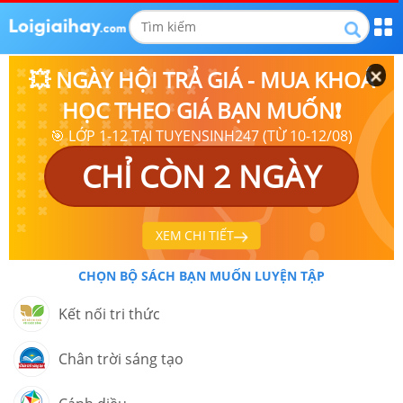
💥 NGÀY HỘI TRẢ GIÁ - MUA KHOÁ
HỌC THEO GIÁ BẠN MUỐN❗
🎯 LỚP 1-12 TẠI TUYENSINH247 (TỪ 10-12/08)
CHỈ CÒN 2 NGÀY
XEM CHI TIẾT
CHỌN BỘ SÁCH BẠN MUỐN LUYỆN TẬP
Kết nối tri thức
Chân trời sáng tạo