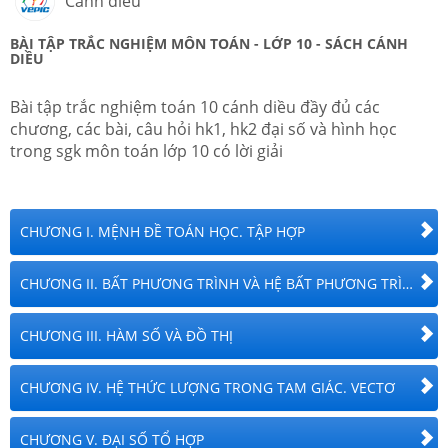
Cánh diều
BÀI TẬP TRẮC NGHIỆM
MÔN TOÁN
-
LỚP 10
- SÁCH CÁNH
DIỀU
Bài tập trắc nghiệm toán 10 cánh diều đầy đủ các
chương, các bài, câu hỏi hk1, hk2 đại số và hình học
trong sgk môn toán lớp 10 có lời giải
CHƯƠNG I. MỆNH ĐỀ TOÁN HỌC. TẬP HỢP
CHƯƠNG II. BẤT PHƯƠNG TRÌNH VÀ HỆ BẤT PHƯƠNG TRÌNH BẬC NHẤT HAI ẨN.
CHƯƠNG III. HÀM SỐ VÀ ĐỒ THỊ
CHƯƠNG IV. HỆ THỨC LƯỢNG TRONG TAM GIÁC. VECTƠ
CHƯƠNG V. ĐẠI SỐ TỔ HỢP