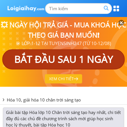
💥 NGÀY HỘI TRẢ GIÁ - MUA KHOÁ HỌC
THEO GIÁ BẠN MUỐN❗
🎯 LỚP 1-12 TẠI TUYENSINH247 (TỪ 10-12/08)
BẮT ĐẦU SAU 1 NGÀY
XEM CHI TIẾT
Hóa 10, giải hóa 10 chân trời sáng tạo
Giải bài tập Hóa lớp 10 Chân trời sáng tạo hay nhất, chi tiết
đầy đủ các chủ đề chương trình sách mới giúp học sinh
học lý thuyết, bài tập Hóa học 10