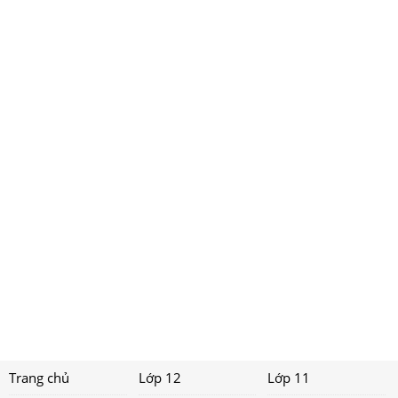
Trang chủ
Lớp 12
Lớp 11