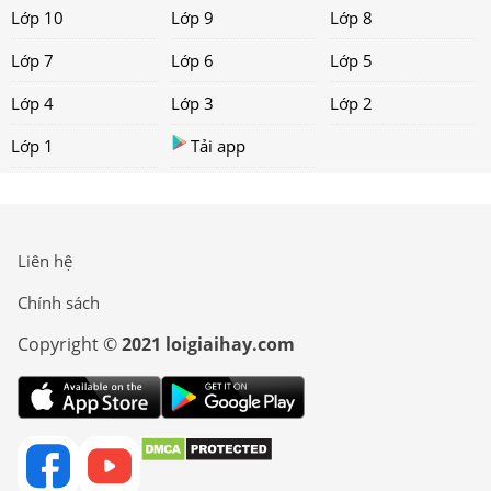
Lớp 10
Lớp 9
Lớp 8
Lớp 7
Lớp 6
Lớp 5
Lớp 4
Lớp 3
Lớp 2
Lớp 1
Tải app
Liên hệ
Chính sách
Copyright ©
2021 loigiaihay.com