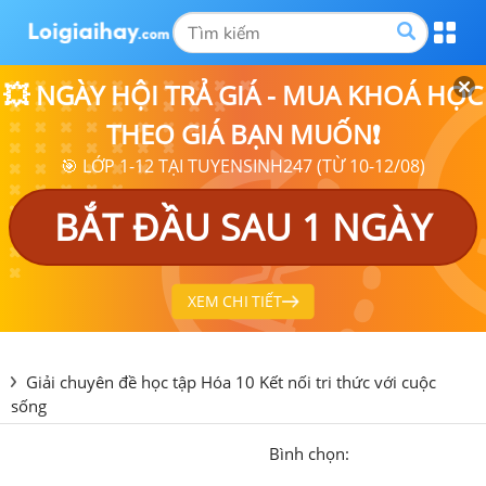
💥 NGÀY HỘI TRẢ GIÁ - MUA KHOÁ HỌC
THEO GIÁ BẠN MUỐN❗
🎯 LỚP 1-12 TẠI TUYENSINH247 (TỪ 10-12/08)
BẮT ĐẦU SAU 1 NGÀY
XEM CHI TIẾT
Giải chuyên đề học tập Hóa 10 Kết nối tri thức với cuộc
sống
Bình chọn: