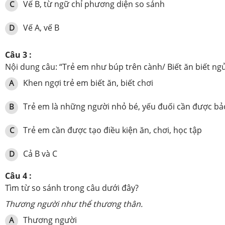
Vế B, từ ngữ chỉ phương diện so sánh
C
Vế A, vế B
D
Câu 3 :
Nội dung câu: “Trẻ em như búp trên cành/ Biết ăn biết ngủ
Khen ngợi trẻ em biết ăn, biết chơi
A
Trẻ em là những người nhỏ bé, yếu đuối cần được bả
B
Trẻ em cần được tạo điều kiện ăn, chơi, học tập
C
Cả B và C
D
Câu 4 :
Tìm từ so sánh trong câu dưới đây?
Thương người như thể thương thân.
Thương người
A