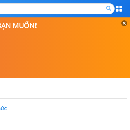
 BẠN MUỐN❗
hức