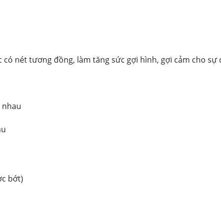
hác có nét tương đồng, làm tăng sức gợi hình, gợi cảm cho sự 
i nhau
au
ợc bớt)