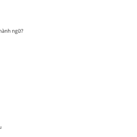
thành ngữ?
u