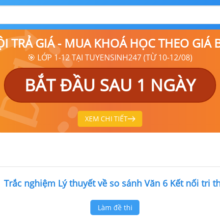
ỘI TRẢ GIÁ - MUA KHOÁ HỌC THEO GIÁ
🎯 LỚP 1-12 TẠI TUYENSINH247 (TỪ 10-12/08)
BẮT ĐẦU SAU 1 NGÀY
XEM CHI TIẾT
Trắc nghiệm Lý thuyết về so sánh Văn 6 Kết nối tri t
Làm đề thi