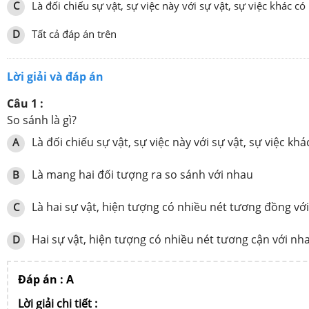
C
Là đối chiếu sự vật, sự việc này với sự vật, sự việc khác
D
Tất cả đáp án trên
Lời giải và đáp án
Câu 1 :
So sánh là gì?
Là đối chiếu sự vật, sự việc này với sự vật, sự việc k
A
Là mang hai đối tượng ra so sánh với nhau
B
Là hai sự vật, hiện tượng có nhiều nét tương đồng vớ
C
Hai sự vật, hiện tượng có nhiều nét tương cận với nh
D
Đáp án : A
Lời giải chi tiết :