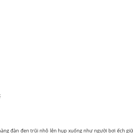
ế
ng đàn đen trũi nhô lên hụp xuống như người bơi ếch gi