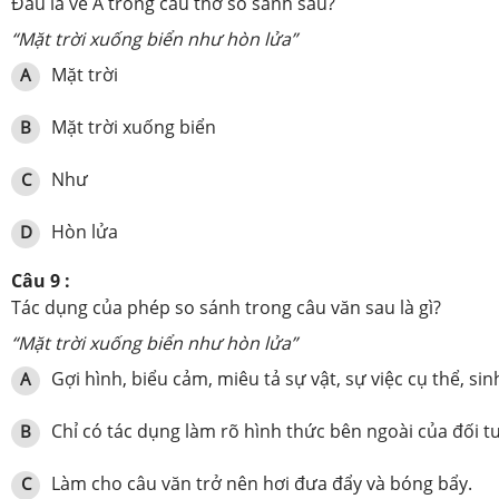
Đâu là vế A trong câu thơ so sánh sau?
“Mặt trời xuống biển như hòn lửa”
Mặt trời
A
Mặt trời xuống biển
B
Như
C
Hòn lửa
D
Câu 9 :
Tác dụng của phép so sánh trong câu văn sau là gì?
“Mặt trời xuống biển như hòn lửa”
Gợi hình, biểu cảm, miêu tả sự vật, sự việc cụ thể, si
A
Chỉ có tác dụng làm rõ hình thức bên ngoài của đối 
B
Làm cho câu văn trở nên hơi đưa đẩy và bóng bẩy.
C