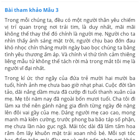
Bài tham khảo Mẫu 3
Trong mỗi chúng ta, đều có một người thân yêu chiếm
vị trí quan trọng nơi trái tim, là duy nhất, mãi mãi
không thể thay thế đó chính là người mẹ. Người cho ta
nhìn thấy ánh sáng mặt trời, người chịu bao đớn đau
khó nhọc chín tháng mười ngày bao bọc chúng ta bằng
tình yêu thương ấm áp. Và chính vì thứ tình cảm thiêng
liêng mẫu tử không thể tách rời mà trong mắt tôi mẹ là
người vĩ đại nhất.
Trong kí ức thơ ngây của đứa trẻ mười hai mười ba
tuổi, hình ảnh mẹ chưa bao giờ nhạt phai. Cuộc đời tần
tảo, dãi nắng dầm mưa đã cướp đi tuổi thanh xuân của
mẹ. Mẹ tôi năm nay đã ngoài bốn mươi tuổi. Cha tôi đi
làm xa thế nên gánh nặng gia đình từng ngày đè nặng
lên đôi vai gầy của mẹ. Dáng người mẹ cao cao, mong
manh mà kiên cường, trước phong ba bão táp số phận,
mẹ chưa lần nào gục ngã. Mái tóc dài đã lấm tấm hoa
râm ôm lấy khuôn mặt trái xoan nhỏ bé. Mỗi sợi tóc