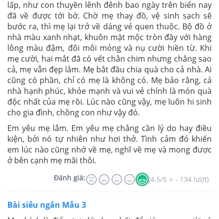
lấp, như con thuyền lênh đênh bao ngày trên biển nay
đã về được tới bờ. Chờ mẹ thay đồ, vệ sinh sạch sẽ
bước ra, thì mẹ lại trở về dáng vẻ quen thuộc. Bộ đồ ở
nhà màu xanh nhạt, khuôn mặt mộc tròn đầy với hàng
lông màu đậm, đôi môi mỏng và nụ cười hiền từ. Khi
mẹ cười, hai mắt đã có vết chân chim nhưng chẳng sao
cả, mẹ vẫn đẹp lắm. Mẹ bắt đầu chia quà cho cả nhà. Ai
cũng có phần, chỉ có mẹ là không có. Mẹ bảo rằng, cả
nhà hạnh phúc, khỏe mạnh và vui vẻ chính là món quà
độc nhất của mẹ rồi. Lúc nào cũng vậy, mẹ luôn hi sinh
cho gia đình, chồng con như vậy đó.
Em yêu mẹ lắm. Em yêu mẹ chẳng cần lý do hay điều
kiện, bởi nó tự nhiên như hơi thở. Tình cảm đó khiến
em lúc nào cũng nhớ về mẹ, nghĩ về mẹ và mong được
ở bên cạnh mẹ mãi thôi.
Đánh giá:
(4.5/5 ⭐ - 134 lượt)
Bài siêu ngắn Mẫu 3