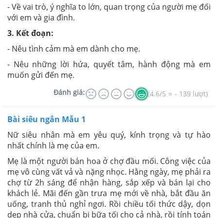
- Về vai trò, ý nghĩa to lớn, quan trọng của người mẹ đối
với em và gia đình.
3. Kết đoạn:
- Nêu tình cảm mà em dành cho mẹ.
- Nêu những lời hứa, quyết tâm, hành động mà em
muốn gửi đến mẹ.
Đánh giá:
(4.6/5 ⭐ - 139 lượt)
Bài siêu ngắn Mẫu 1
Nữ siêu nhân mà em yêu quý, kính trọng và tự hào
nhất chính là mẹ của em.
Mẹ là một người bán hoa ở chợ đầu mối. Công việc của
mẹ vô cùng vất vả và nặng nhọc. Hằng ngày, mẹ phải ra
chợ từ 2h sáng để nhận hàng, sắp xếp và bán lại cho
khách lẻ. Mãi đến gần trưa mẹ mới về nhà, bắt đầu ăn
uống, tranh thủ nghỉ ngơi. Rồi chiều tối thức dậy, dọn
dẹp nhà cửa, chuẩn bị bữa tối cho cả nhà, rồi tính toán