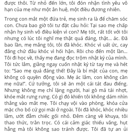
được thôi. Từ nhỏ đến lớn, tôi đón nhận tình yêu vô
hạn của mẹ như một ân huệ, một điều đương nhiên.
Trong con mắt một đứa trẻ, mẹ sinh ra là để chăm sóc
con. Chưa bao giờ tôi tư đặt câu hỏi: Tại sao mẹ chấp
nhận hy sinh vô điều kiện vì con? Mẹ tốt, rất tốt với tôi
nhưng có lúc tôi nghĩ mẹ thật quá đáng, thật… ác. Đã
bao lần, mẹ mắng tôi, tôi đã khóc. Khóc vì uất ức, cay
đắng chứ đâu khóc vì hối hận. Rồi cho đến một lần…
Tôi đi học về, thấy mẹ đang đọc trộm nhật ký của mình.
Tôi tức lắm, giằng ngay cuốn nhật ký từ tay mẹ và hét
to: “Sao mẹ quá đáng thế! Đây là bí mật của con, mẹ
không có quyền động vào. Mẹ ác lắm, con không cần
mẹ nữa!”. Cứ tưởng, tôi sẽ ăn một cái tát đau điếng.
Nhưng không mẹ chỉ lặng người, hai gò má tái nhợt,
khóe mắt rưng rưng. Có gì đó khiến tôi không dám nhìn
thẳng vào mắt mẹ. Tôi chạy vội vào phòng, khóa cửa
mặc cho bố cứ gọi mãi ở ngoài. Tôi đã khóc, khóc nhiều
lắm, ướt đẫm chiếc gối nhỏ. Đêm càng về khuya, tôi
thao thức, trằn trọc. Có cái cảm giác thiếu vắng, hụt
hẫng mà tôi không sao tránh được. Tôi đã tự an ủi