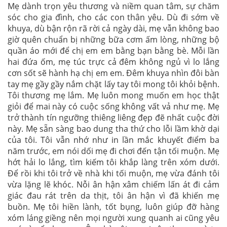
Mẹ dành trọn yêu thương và niềm quan tâm, sự chăm
sóc cho gia đình, cho các con thân yêu. Dù đi sớm về
khuya, dù bận rộn rã rời cả ngày dài, mẹ vẫn không bao
giờ quên chuẩn bị những bữa cơm ấm lòng, những bộ
quần áo mới để chị em em bằng bạn bằng bè. Mỗi lần
hai đứa ốm, mẹ túc trực cả đêm không ngủ vì lo lắng
cơn sốt sẽ hành hạ chị em em. Đêm khuya nhìn đôi bàn
tay mẹ gầy gầy nắm chặt lấy tay tôi mong tôi khỏi bệnh.
Tôi thương mẹ lắm. Mẹ luôn mong muốn em học thật
giỏi để mai này có cuộc sống không vất vả như mẹ. Mẹ
trở thành tín ngưỡng thiêng liêng đẹp đẽ nhất cuộc đời
này. Mẹ sẵn sàng bao dung tha thứ cho lỗi lầm khờ dại
của tôi. Tôi vẫn nhớ như in lần mắc khuyết điểm ba
năm trước, em nói dối mẹ đi chơi đến tận tối muộn. Mẹ
hớt hải lo lắng, tìm kiếm tôi khắp làng trên xóm dưới.
Để rồi khi tôi trở về nhà khi tối muộn, mẹ vừa đánh tôi
vừa lặng lẽ khóc. Nỗi ân hận xâm chiếm lấn át đi cảm
giác đau rát trên da thịt, tôi ân hận vì đã khiến mẹ
buồn. Mẹ tôi hiền lành, tốt bụng, luôn giúp đỡ hàng
xóm láng giềng nên mọi người xung quanh ai cũng yêu