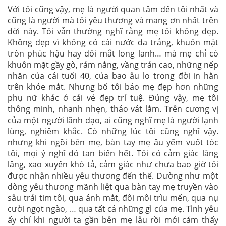
Với tôi cũng vậy, mẹ là người quan tâm đến tôi nhất và
cũng là người mà tôi yêu thương và mang ơn nhất trên
đời này. Tôi vẫn thường nghĩ rằng mẹ tôi không đẹp.
Không đẹp vì không có cái nước da trắng, khuôn mặt
tròn phúc hậu hay đôi mắt long lanh… mà mẹ chỉ có
khuôn mặt gầy gò, rám nắng, vầng trán cao, những nếp
nhăn của cái tuổi 40, của bao âu lo trong đời in hằn
trên khóe mắt. Nhưng bố tôi bảo mẹ đẹp hơn những
phụ nữ khác ở cái vẻ đẹp trí tuệ. Đúng vậy, mẹ tôi
thông minh, nhanh nhẹn, tháo vát lắm. Trên cương vị
của một người lãnh đạo, ai cũng nghĩ mẹ là người lạnh
lùng, nghiêm khắc. Có những lúc tôi cũng nghĩ vậy.
nhưng khi ngồi bên mẹ, bàn tay mẹ âu yếm vuốt tóc
tôi, mọi ý nghĩ đó tan biến hết. Tôi có cảm giác lâng
lâng, xao xuyến khó tả, cảm giác như chưa bao giờ tôi
được nhận nhiều yêu thương đến thế. Dường như một
dòng yêu thương mãnh liệt qua bàn tay mẹ truyền vào
sâu trái tim tôi, qua ánh mắt, đôi môi trìu mến, qua nụ
cười ngọt ngào, … qua tất cả những gì của mẹ. Tình yêu
ấy chỉ khi người ta gần bên mẹ lâu rồi mới cảm thấy