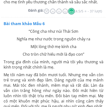
cho mẹ tình yêu thương chân thành và sâu sắc nhất.
Đánh giá:
(4.5/5 ⭐ - 37 lượt)
Bài tham khảo Mẫu 6
“Công cha như núi Thái Sơn
Nghĩa mẹ như nước trong nguồn chảy ra
Một lòng thờ mẹ kính cha
Cho tròn chữ hiếu mới là đạo con”
Trong gia đình của mình, người mà tôi yêu thương và
kính trọng nhất chính là mẹ.
Mẹ tôi năm nay đã bốn mươi tuổi. Nhưng mẹ vẫn còn
trẻ trung và xinh đẹp lắm. Dáng người của mẹ mảnh
mai. Mái tóc đen nhánh, mềm mại và rất dài. Làn da
vẫn còn trắng hồng như ngày nào. Đôi mắt hiền từ
luôn nhìn tôi thật trìu mến. Đôi bàn tay mềm mại. Mẹ
có một khuôn mặt phúc hậu, ai nhìn cũng cảm thấy
quý mến. Đối với tôi, mẹ là người phụ nữ xinh đẹp nhất.