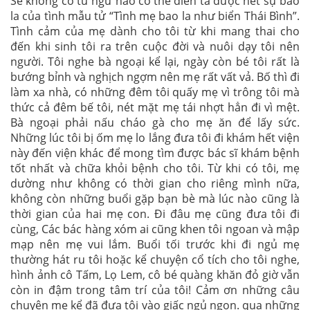
Sẽ không có từ ngữ nào có thể diễn tả được hết sự bao
la của tình mẫu tử “Tình mẹ bao la như biển Thái Bình”.
Tình cảm của mẹ dành cho tôi từ khi mang thai cho
đến khi sinh tôi ra trên cuộc đời và nuôi dạy tôi nên
người. Tôi nghe bà ngoại kể lại, ngày còn bé tôi rất là
bướng bỉnh và nghịch ngợm nên mẹ rất vất vả. Bố thì đi
làm xa nhà, có những đêm tôi quấy mẹ vì trông tôi mà
thức cả đêm bế tôi, nét mặt mẹ tái nhợt hẳn đi vì mệt.
Bà ngoại phải nấu cháo gà cho mẹ ăn để lấy sức.
Những lúc tôi bị ốm mẹ lo lắng đưa tôi đi khám hết viện
này đến viện khác để mong tìm được bác sĩ khám bệnh
tốt nhất và chữa khỏi bệnh cho tôi. Từ khi có tôi, mẹ
dường như không có thời gian cho riêng mình nữa,
không còn những buổi gặp bạn bè mà lúc nào cũng là
thời gian của hai mẹ con. Đi đâu mẹ cũng đưa tôi đi
cùng, Các bác hàng xóm ai cũng khen tôi ngoan và mập
mạp nên mẹ vui lắm. Buổi tối trước khi đi ngủ mẹ
thường hát ru tôi hoặc kể chuyện cổ tích cho tôi nghe,
hình ảnh cô Tấm, Lọ Lem, cô bé quàng khăn đỏ giờ vẫn
còn in đậm trong tâm trí của tôi! Cảm ơn những câu
chuyện mẹ kể đã đưa tôi vào giấc ngủ ngon. qua những