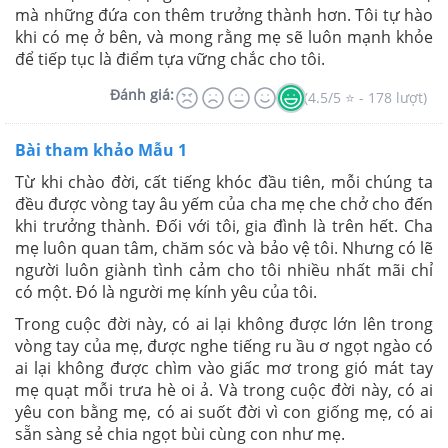
mà những đứa con thêm trưởng thành hơn. Tôi tự hào
khi có mẹ ở bên, và mong rằng mẹ sẽ luôn mạnh khỏe
để tiếp tục là điểm tựa vững chắc cho tôi.
Đánh giá:
(4.5/5 ⭐ - 178 lượt)
Bài tham khảo Mẫu 1
Từ khi chào đời, cất tiếng khóc đầu tiên, mỗi chúng ta
đều được vòng tay âu yếm của cha mẹ che chở cho đến
khi trưởng thành. Đối với tôi, gia đình là trên hết. Cha
mẹ luôn quan tâm, chăm sóc và bảo vệ tôi. Nhưng có lẽ
người luôn giành tình cảm cho tôi nhiều nhất mãi chỉ
có một. Đó là người mẹ kính yêu của tôi.
Trong cuộc đời này, có ai lại không được lớn lên trong
vòng tay của mẹ, được nghe tiếng ru ầu ơ ngọt ngào có
ai lại không được chìm vào giấc mơ trong gió mát tay
mẹ quạt mỗi trưa hè oi ả. Và trong cuộc đời này, có ai
yêu con bằng mẹ, có ai suốt đời vì con giống mẹ, có ai
sẵn sàng sẻ chia ngọt bùi cùng con như mẹ.