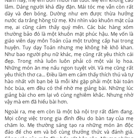
Năm nay, mẹ em bốn mươi hai tuổi. Mẹ em không cao
lắm. Dáng người khá đầy đặn. Mái tóc mẹ vẫn còn rất
dày và đen bóng. Dường như em được thừa hưởng
nước da trắng hồng từ mẹ. Khi nhìn vào khuôn mặt của
mẹ, ai cũng cảm thấy quý mến. Các bác hàng xóm
thường bảo đó là một khuôn mặt phúc hậu. Mẹ vốn là
giáo viên dạy môn Toán của một trường cấp hai trong
huyện. Tuy dạy Toán nhưng mẹ không hề khô khan.
Như bao người phụ nữ khác, mẹ cũng rất yêu thích cái
đẹp. Trong nhà luôn luôn phải có một vài lọ hoa.
Những món ăn mẹ nấu ngon tuyệt vời. Và mẹ cũng rất
yêu thích thơ ca... Điều làm em cảm thấy thích thú và tự
hào nhất với bạn bè là mỗi khi gặp phải một bài toán
hóc búa, em đều có thể nhờ mẹ giảng bài. Những lúc
giảng bài cho em lại vô cùng nghiêm khắc. Nhưng nhờ
vậy mà em đã hiểu bài hơn.
Ngoài ra, mẹ em còn là một bà nội trợ rất đảm đang.
Mọi công việc trong gia đình đều do bàn tay của mẹ
chăm lo. Mẹ thường sáng tạo ra những món ăn độc
đáo để cho em và bố cùng thưởng thức và đánh giá.