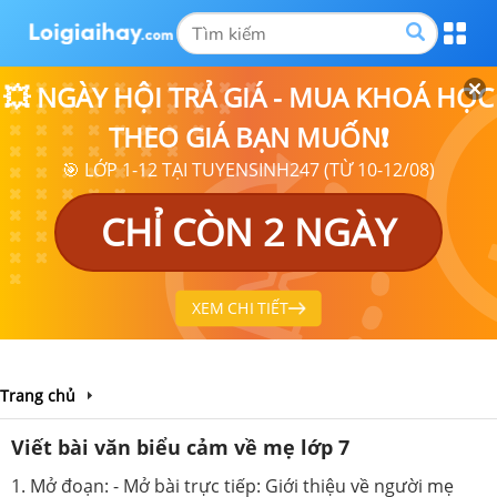
💥 NGÀY HỘI TRẢ GIÁ - MUA KHOÁ HỌC
THEO GIÁ BẠN MUỐN❗
🎯 LỚP 1-12 TẠI TUYENSINH247 (TỪ 10-12/08)
CHỈ CÒN 2 NGÀY
XEM CHI TIẾT
Trang chủ
Viết bài văn biểu cảm về mẹ lớp 7
1. Mở đoạn: - Mở bài trực tiếp: Giới thiệu về người mẹ