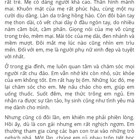
rất trẻ. Mẹ có dáng người khá cao. Thân hình mảnh
mai. Khuôn mặt của mẹ rất phúc hậu, cùng một nụ
cười dịu dàng. Làn da trắng hồng hào. Còn đôi bàn tay
mẹ thon dài, có vết chai dày ở đầu ngón tay, do nhiều
năm cầm bút, cầm phấn. Giọng nói của mẹ vô cùng
trong trẻo, mềm mại. Mái tóc của mẹ dài, đen nhánh và
mềm mượt. Đôi mắt mẹ lúc nào cũng nhìn em trìu
mến. Đối với em, mẹ là người phụ nữ xinh đẹp và tuyệt
vời nhất.
Ở trong gia đình, mẹ luôn quan tâm và chăm sóc mọi
người rất chu đáo. Em vẫn nhớ khi còn nhỏ, sức khỏe
của em không tốt. Em rất hay bị ốm. Những lúc đó, mẹ
lại chăm sóc cho em. Mẹ nấu cháo cho em, giúp em
uống thuốc. Suốt đêm, mẹ thức trông em ngủ. Em
nhận ra được sự tần tảo, hy sinh cũng như tình yêu mà
mẹ dành cho mình.
Nhưng cũng có đôi lần, em khiến mẹ phải phiền lòng.
Hồi ấy, dù là con gái nhưng em rất nghịch ngợm. Em
thường tham gia cùng các bạn con trai vào những trò
nghịch phá. Một lần, chúng em rủ nhau trốn tiết học