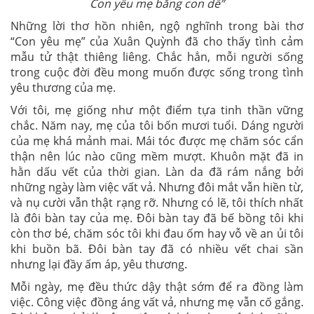
Con yêu mẹ bằng con dế”
Những lời thơ hồn nhiên, ngộ nghĩnh trong bài thơ
“Con yêu mẹ” của Xuân Quỳnh đã cho thấy tình cảm
mẫu tử thật thiêng liêng. Chắc hẳn, mỗi người sống
trong cuộc đời đều mong muốn được sống trong tình
yêu thương của mẹ.
Với tôi, mẹ giống như một điểm tựa tinh thần vững
chắc. Năm nay, mẹ của tôi bốn mươi tuổi. Dáng người
của mẹ khá mảnh mai. Mái tóc được mẹ chăm sóc cẩn
thận nên lúc nào cũng mềm mượt. Khuôn mặt đã in
hằn dấu vết của thời gian. Làn da đã rám nắng bởi
những ngày làm việc vất vả. Nhưng đôi mắt vẫn hiền từ,
và nụ cười vẫn thật rạng rỡ. Nhưng có lẽ, tôi thích nhất
là đôi bàn tay của mẹ. Đôi bàn tay đã bế bồng tôi khi
còn thơ bé, chăm sóc tôi khi đau ốm hay vỗ về an ủi tôi
khi buồn bã. Đôi bàn tay đã có nhiều vết chai sần
nhưng lại đầy ấm áp, yêu thương.
Mỗi ngày, mẹ đều thức dậy thật sớm để ra đồng làm
việc. Công việc đồng áng vất vả, nhưng mẹ vẫn cố gắng.