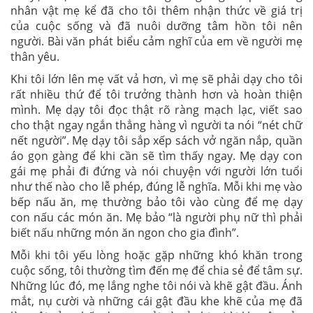
nhân vật mẹ kể đã cho tôi thêm nhận thức về giá trị
của cuộc sống và đã nuôi dưỡng tâm hồn tôi nên
người. Bài văn phát biểu cảm nghĩ của em về người mẹ
thân yêu.
Khi tôi lớn lên mẹ vất vả hơn, vì mẹ sẽ phải dạy cho tôi
rất nhiều thứ để tôi trưởng thành hơn và hoàn thiện
mình. Mẹ dạy tôi đọc thật rõ ràng mạch lạc, viết sao
cho thật ngay ngắn thẳng hàng vì người ta nói “nét chữ
nết người”. Mẹ dạy tôi sắp xếp sách vở ngăn nắp, quần
áo gọn gàng để khi cần sẽ tìm thấy ngay. Mẹ dạy con
gái mẹ phải đi đứng và nói chuyện với người lớn tuổi
như thế nào cho lễ phép, đúng lễ nghĩa. Mỗi khi mẹ vào
bếp nấu ăn, mẹ thường bảo tôi vào cùng để mẹ dạy
con nấu các món ăn. Mẹ bảo “là người phụ nữ thì phải
biết nấu những món ăn ngon cho gia đình”.
Mỗi khi tôi yếu lòng hoặc gặp những khó khăn trong
cuộc sống, tôi thường tìm đến mẹ để chia sẻ để tâm sự.
Những lúc đó, mẹ lắng nghe tôi nói và khẽ gật đầu. Ánh
mắt, nụ cười và những cái gật đầu khe khẽ của mẹ đã