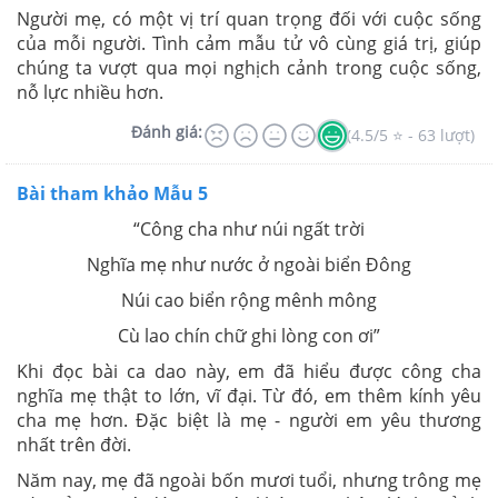
Người mẹ, có một vị trí quan trọng đối với cuộc sống
của mỗi người. Tình cảm mẫu tử vô cùng giá trị, giúp
chúng ta vượt qua mọi nghịch cảnh trong cuộc sống,
nỗ lực nhiều hơn.
Đánh giá:
(4.5/5 ⭐ - 63 lượt)
Bài tham khảo Mẫu 5
“Công cha như núi ngất trời
Nghĩa mẹ như nước ở ngoài biển Đông
Núi cao biển rộng mênh mông
Cù lao chín chữ ghi lòng con ơi”
Khi đọc bài ca dao này, em đã hiểu được công cha
nghĩa mẹ thật to lớn, vĩ đại. Từ đó, em thêm kính yêu
cha mẹ hơn. Đặc biệt là mẹ - người em yêu thương
nhất trên đời.
Năm nay, mẹ đã ngoài bốn mươi tuổi, nhưng trông mẹ