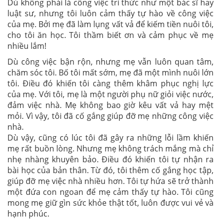
Dù không phải là công việc trí thức như một bác sĩ hay
luật sư, nhưng tôi luôn cảm thấy tự hào về công việc
của mẹ. Bởi mẹ đã làm lụng vất vả để kiếm tiền nuôi tôi,
cho tôi ăn học. Tôi thầm biết ơn và cảm phục về mẹ
nhiều lắm!
Dù công việc bận rộn, nhưng mẹ vẫn luôn quan tâm,
chăm sóc tôi. Bố tôi mất sớm, mẹ đã một mình nuôi lớn
tôi. Điều đó khiến tôi càng thêm khâm phục nghị lực
của mẹ. Với tôi, mẹ là một người phụ nữ giỏi việc nước,
đảm việc nhà. Mẹ không bao giờ kêu vất vả hay mệt
mỏi. Vì vậy, tôi đã cố gắng giúp đỡ mẹ những công việc
nhà.
Dù vậy, cũng có lúc tôi đã gây ra những lỗi lầm khiến
mẹ rất buồn lòng. Nhưng mẹ không trách mắng mà chỉ
nhẹ nhàng khuyên bảo. Điều đó khiến tôi tự nhận ra
bài học của bản thân. Từ đó, tôi thêm cố gắng học tập,
giúp đỡ mẹ việc nhà nhiều hơn. Tôi tự hứa sẽ trở thành
một đứa con ngoan để mẹ cảm thấy tự hào. Tôi cũng
mong mẹ giữ gìn sức khỏe thật tốt, luôn được vui vẻ và
hạnh phúc.