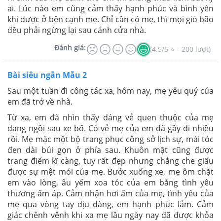
ai. Lúc nào em cũng cảm thấy hạnh phúc và bình yên
khi được ở bên cạnh mẹ. Chỉ cần có mẹ, thì mọi gió bão
đều phải ngừng lại sau cánh cửa nhà.
Đánh giá:
(4.5/5 ⭐ - 200 lượt)
Bài siêu ngắn Mẫu 2
Sau một tuần đi công tác xa, hôm nay, mẹ yêu quý của
em đã trở về nhà.
Từ xa, em đã nhìn thấy dáng vẻ quen thuộc của mẹ
đang ngồi sau xe bố. Có vẻ mẹ của em đã gầy đi nhiều
rồi. Mẹ mặc một bộ trang phục công sở lịch sự, mái tóc
đen dài búi gọn ở phía sau. Khuôn mặt cũng được
trang điểm kĩ càng, tuy rất đẹp nhưng chẳng che giấu
được sự mệt mỏi của mẹ. Bước xuống xe, mẹ ôm chặt
em vào lòng, âu yếm xoa tóc của em bằng tình yêu
thương ấm áp. Cảm nhận hơi ấm của mẹ, tình yêu của
mẹ qua vòng tay dịu dàng, em hạnh phúc lắm. Cảm
giác chênh vênh khi xa mẹ lâu ngày nay đã được khỏa