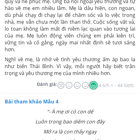
quý và nể phục mẹ. Ông bà nội ngoại yêu thương và tự
hào về mẹ em nhiều lắm. Mẹ là dâu hiền, con ngoan,
dù phải chạy đi chạy lại để chăm sóc và lo việc trong
nhà, mẹ vẫn chưa một lần than thở. Cuộc sống vất vả,
lo toan không làm mất đi niềm lạc quan vào tương lai
của mẹ. Mẹ luôn động viên chúng em phải kiên trì,
vững tin và cố gắng, ngày mai nhất định sẽ tươi sáng
hơn.
Nghĩ về mẹ, là nhớ về tình yêu thương ấm áp bao la
như biển Thái Bình. Vì vậy, mỗi người hãy biết trân
trọng và yêu thương mẹ của mình nhiều hơn.
Đánh giá:
(4.6/5 ⭐ - 44 lượt)
Bài tham khảo Mẫu 4
“- À mẹ ơi có con dế
Luôn trong bao diêm con đây
Mở ra là con thấy ngay