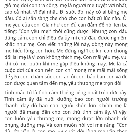
giờ mẹ đòi con trả công. mẹ là người mẹ tuyệt vời nhất,
cao cả nhất, vĩ đại nhất. Đi suốt đời này có ai bằng mẹ
đâu. Có ai sẵn sàng che chở cho con bất cứ lúc nào. Ôi
mẹ yêu của con! Giá như con đủ can đảm để nói lên ba
tiếng: “Con yêu mẹ!” thôi cũng được. Nhưng con đâu
dũng cảm, con chỉ điệu đà ủy mị chứ đâu được nghiêm
khắc như mẹ. Con viết những lời này, dòng này mong
mẹ hiểu lòng con hơn. Mẹ đừng nghĩ có khi con chống
đối lại mẹ là vì con không thích mẹ. Con mãi yêu mẹ, vui
khi có mẹ, buồn khi mẹ gặp điều không may. Mẹ là cả
cuộc đời của con nên con chỉ mong mẹ mãi mãi sống
để yêu con, chăm sóc con, an ủi con, bảo ban con và để
con được quan tâm đến mẹ, yêu thương mẹ trọn đời.
Tình mẫu tử là tình cảm thiêng liêng nhất trên đời này.
Tình cảm ấy đã nuôi dưỡng bao con người trưởng
thành, dạy dỗ bao con người khôn lớn. Chính mẹ là
người đã mang đến cho con thứ tình cảm ấy. Vì vậy,
con luôn yêu thương mẹ, mong được lớn nhanh để
phụng dưỡng mẹ. Và con muốn nói với mẹ rằng: “Con
dù lớn vẫn là con mẹ. Đi suốt đời lòng mẹ vẫn theo