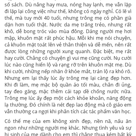
sổ sách. Dù nắng hay mưa, nóng hay lạnh, mẹ vẫn lặp
đi lặp lại công việc như thế, không có ngày nghỉ. Có lẽ vì
thế, mà tuy mới 40 tuổi, nhưng trông mẹ có phần già
dặn hơn tuổi thật. Nước da mẹ trắng trẻo, nhưng rất
khô, dễ bong tróc vào mùa đông. Dáng người mẹ hơi
mập, khuôn mặt rất phúc hậu. Mỗi khi mẹ nói chuyện,
cả khuôn mặt toát lên vẻ thân thiện và dễ mến, nên rất
được lòng những người xung quanh. Đặc biệt, mẹ rất
hay cười. Chẳng có chuyện gì vui mẹ cũng cười. Nụ cười
lúc nào cũng hiển lộ và rạng rỡ trên khuôn mặt mẹ. Dù
khi cười, những nếp nhăn ở khóe mắt, trán lộ ra khó rõ.
Nhưng em lại thấy lúc ấy trông mẹ lại càng đẹp hơn.
Khi đi làm, mẹ mặc bộ quần áo tối màu, chân đi ủng,
tay đeo găng, mặc thêm cái tạp dề chống nước nữa.
Trông mẹ lúc ấy đẹp một cách khỏe khoắn, năng động
lạ thường. Đó chính là nét đẹp lao động mà cô giáo em
vẫn thường ca ngợi khi phân tích các tác phẩm văn học.
Có thể mẹ của em không xinh đẹp, nền nã, nấu ăn
ngon như những người mẹ khác. Nhưng tình yêu và sự
hi sinh của mẹ dành cho em thì chẳng thua kém bất kỳ