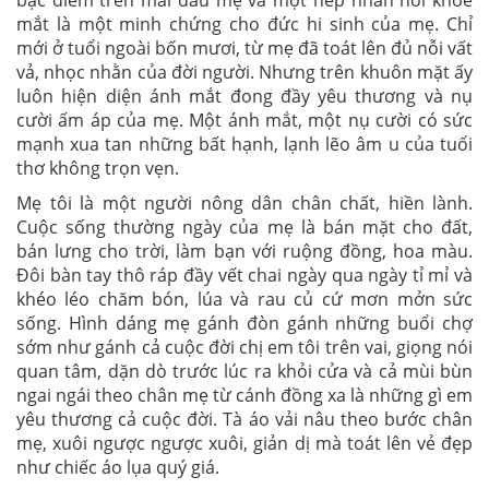
bạc điểm trên mái đầu mẹ và một nếp nhăn nơi khóe
mắt là một minh chứng cho đức hi sinh của mẹ. Chỉ
mới ở tuổi ngoài bốn mươi, từ mẹ đã toát lên đủ nỗi vất
vả, nhọc nhằn của đời người. Nhưng trên khuôn mặt ấy
luôn hiện diện ánh mắt đong đầy yêu thương và nụ
cười ấm áp của mẹ. Một ánh mắt, một nụ cười có sức
mạnh xua tan những bất hạnh, lạnh lẽo âm u của tuổi
thơ không trọn vẹn.
Mẹ tôi là một người nông dân chân chất, hiền lành.
Cuộc sống thường ngày của mẹ là bán mặt cho đất,
bán lưng cho trời, làm bạn với ruộng đồng, hoa màu.
Đôi bàn tay thô ráp đầy vết chai ngày qua ngày tỉ mỉ và
khéo léo chăm bón, lúa và rau củ cứ mơn mởn sức
sống. Hình dáng mẹ gánh đòn gánh những buổi chợ
sớm như gánh cả cuộc đời chị em tôi trên vai, giọng nói
quan tâm, dặn dò trước lúc ra khỏi cửa và cả mùi bùn
ngai ngái theo chân mẹ từ cánh đồng xa là những gì em
yêu thương cả cuộc đời. Tà áo vải nâu theo bước chân
mẹ, xuôi ngược ngược xuôi, giản dị mà toát lên vẻ đẹp
như chiếc áo lụa quý giá.