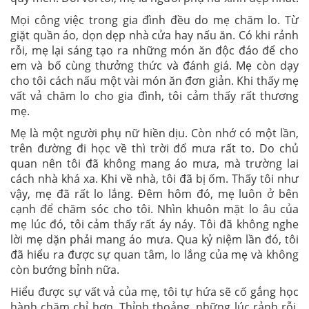
Mọi công việc trong gia đình đều do mẹ chăm lo. Từ
giặt quần áo, dọn dẹp nhà cửa hay nấu ăn. Có khi rảnh
rỗi, mẹ lại sáng tạo ra những món ăn độc đáo để cho
em và bố cùng thưởng thức và đánh giá. Mẹ còn dạy
cho tôi cách nấu một vài món ăn đơn giản. Khi thấy mẹ
vất vả chăm lo cho gia đình, tôi cảm thấy rất thương
mẹ.
Mẹ là một người phụ nữ hiền dịu. Còn nhớ có một lần,
trên đường đi học về thì trời đổ mưa rất to. Do chủ
quan nên tôi đã không mang áo mưa, mà trường lai
cách nhà khá xa. Khi về nhà, tôi đã bị ốm. Thấy tôi như
vậy, mẹ đã rất lo lắng. Đêm hôm đó, mẹ luôn ở bên
cạnh để chăm sóc cho tôi. Nhìn khuôn mặt lo âu của
mẹ lúc đó, tôi cảm thấy rất áy náy. Tôi đã không nghe
lời mẹ dặn phải mang áo mưa. Qua kỷ niệm lần đó, tôi
đã hiểu ra được sự quan tâm, lo lắng của mẹ và không
còn bướng bỉnh nữa.
Hiểu được sự vất vả của mẹ, tôi tự hứa sẽ cố gắng học
hành chăm chỉ hơn. Thỉnh thoảng, những lúc rảnh rỗi,