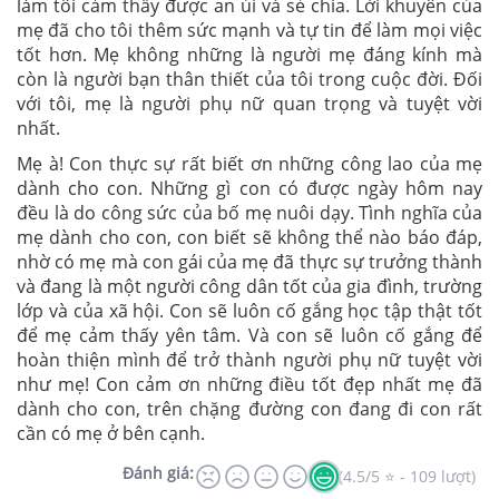
làm tôi cảm thấy được an ủi và sẻ chia. Lời khuyên của
mẹ đã cho tôi thêm sức mạnh và tự tin để làm mọi việc
tốt hơn. Mẹ không những là người mẹ đáng kính mà
còn là người bạn thân thiết của tôi trong cuộc đời. Đối
với tôi, mẹ là người phụ nữ quan trọng và tuyệt vời
nhất.
Mẹ à! Con thực sự rất biết ơn những công lao của mẹ
dành cho con. Những gì con có được ngày hôm nay
đều là do công sức của bố mẹ nuôi dạy. Tình nghĩa của
mẹ dành cho con, con biết sẽ không thể nào báo đáp,
nhờ có mẹ mà con gái của mẹ đã thực sự trưởng thành
và đang là một người công dân tốt của gia đình, trường
lớp và của xã hội. Con sẽ luôn cố gắng học tập thật tốt
để mẹ cảm thấy yên tâm. Và con sẽ luôn cố gắng để
hoàn thiện mình để trở thành người phụ nữ tuyệt vời
như mẹ! Con cảm ơn những điều tốt đẹp nhất mẹ đã
dành cho con, trên chặng đường con đang đi con rất
cần có mẹ ở bên cạnh.
Đánh giá:
(4.5/5 ⭐ - 109 lượt)