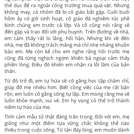
thể dục để ra ngoài cổng trường mua quà vặt. Nhưng
không may, cả nhóm đã bị cô giáo bắt gặp. Cuối buổi
hôm ấy có giờ sinh hoạt, cô giáo đã nghiêm túc phê
bình chúng em trước cả lớp. Và cô cũng nói rằng sẽ
đến gặp và trao đổi với phụ huynh. Trên đường về nhà,
em cảm thấy rất lo lắng, hối hận. Nhưng khi về đến
nhà, mẹ đã không trách mắng mà chỉ nhẹ nhàng khuôn
bảo em. Mẹ còn kể cho em nghe rằng hồi trước mẹ
cũng đã từng nghịch ngợm khiến bà ngoại cảm thấy
phiền lòng. Điều đó khiến em nhận ra lỗi lầm của bản
thân.
Từ đó trở đi, em tự hứa sẽ cố gắng học tập chăm chỉ,
giúp đỡ mẹ nhiều hơn. Biết công việc của mẹ rất bận
rộn, em luôn cố gắng sống tự lập. Em mong rằng mẹ sẽ
luôn khỏe mạnh, vui vẻ. Em hy vọng có thể trở thành
niềm tự hào của mẹ.
Tình cảm mẫu tử thật đáng trân trọng. Đối với em, mẹ
giống như một điểm tựa vững chắc không thể nào
thiếu trong cuộc sống. Từ tận đáy lòng, em muốn dành