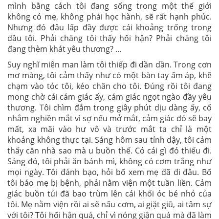
mình bằng cách tôi đang sống trong một thế giới
không có mẹ, không phải học hành, sẽ rất hạnh phúc.
Nhưng đó đâu lấp đầy được cái khoảng trống trong
đầu tôi. Phải chăng tôi thấy hối hận? Phải chăng tôi
đang thèm khát yêu thương? …
Suy nghĩ miên man làm tôi thiếp đi dần dần. Trong cơn
mơ màng, tôi cảm thấy như có một bàn tay ấm áp, khẽ
chạm vào tóc tôi, kéo chăn cho tôi. Đúng rồi tôi đang
mong chờ cái cảm giác ấy, cảm giác ngọt ngào đầy yêu
thương. Tôi chìm đắm trong giây phút dịu dàng ấy, cố
nhắm nghiền mắt vì sợ nếu mở mắt, cảm giác đó sẽ bay
mất, xa mãi vào hư vô và trước mắt ta chỉ là một
khoảng không thực tại. Sáng hôm sau tỉnh dậy, tôi cảm
thấy căn nhà sao mà u buồn thế. Có cái gì đó thiếu đi.
Sáng đó, tôi phải ăn bánh mì, không có cơm trắng như
mọi ngày. Tôi đánh bạo, hỏi bố xem mẹ đã đi đâu. Bố
tôi bảo mẹ bị bệnh, phải nằm viện một tuần liền. Cảm
giác buồn tủi đã bao trùm lên cái khối óc bé nhỏ của
tôi. Mẹ nằm viện rồi ai sẽ nấu cơm, ai giặt giũ, ai tâm sự
với tôi? Tôi hối hận quá, chỉ vì nóng giận quá mà đã làm