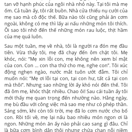
tan vỡ hạnh phúc của ngôi nhà nhỏ này. Tại tôi mà mẹ
ốm. Cả tuần ấy, tôi rất buồn. Nhà cửa thiếu nụ cười của
mẹ sao mà cô độc thế. Bữa nào tôi cũng phải ăn cơm
ngoài, không có mẹ thì lấy ai nấu những món tôi thích.
Ôi sao tôi nhớ đến thế những món rau luộc, thịt hầm
của mẹ quá luôn.
Sau một tuần, mẹ về nhà, tôi là người ra đón mẹ đầu
tiên. Vừa thấy tôi, mẹ đã chạy đến ôm chặt tôi. Mẹ
khóc, nói: “Mẹ xin lỗi con, mẹ không nên xem bí mật
của con. Con … con tha thứ cho mẹ, nghe con”. Tôi xúc
động nghẹn ngào, nước mắt tuôn ướt đẫm. Tôi chỉ
muốn nói: “Mẹ ơi lỗi tại con, tại con hư, tất cả tại con
mà thôi”. Nhưng sao những lời ấy khó nói đến thế. Tôi
đã ôm mẹ, khóc thật nhiều. Chao ôi! Sau cái tuần ấy tôi
mới thấy mẹ quan trọng đến nhường nào. Hằng ngày,
mẹ bù đầu với công việc mà sao mẹ như có phép thần.
Sáng sớm, khi còn tối trời, mẹ đã lo cơm nước cho bố
con. Rồi tối về, mẹ lại nấu bao nhiêu món ngon ơi là
ngon. Những món ăn ấy nào phải cao sang gì đâu. Chỉ
là bữa cơm bình dân thôi nhưng chứa chan nỗi niềm