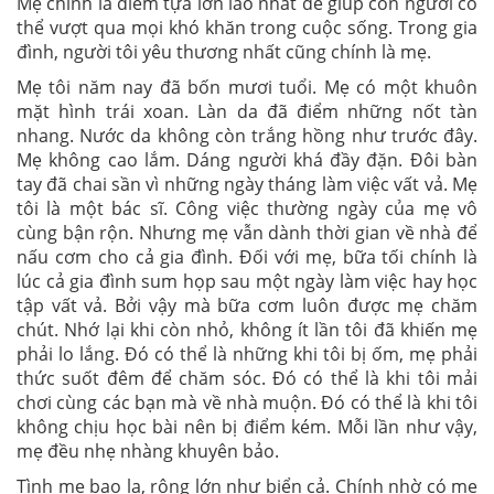
Mẹ chính là điểm tựa lớn lao nhất để giúp con người có
thể vượt qua mọi khó khăn trong cuộc sống. Trong gia
đình, người tôi yêu thương nhất cũng chính là mẹ.
Mẹ tôi năm nay đã bốn mươi tuổi. Mẹ có một khuôn
mặt hình trái xoan. Làn da đã điểm những nốt tàn
nhang. Nước da không còn trắng hồng như trước đây.
Mẹ không cao lắm. Dáng người khá đầy đặn. Đôi bàn
tay đã chai sần vì những ngày tháng làm việc vất vả. Mẹ
tôi là một bác sĩ. Công việc thường ngày của mẹ vô
cùng bận rộn. Nhưng mẹ vẫn dành thời gian về nhà để
nấu cơm cho cả gia đình. Đối với mẹ, bữa tối chính là
lúc cả gia đình sum họp sau một ngày làm việc hay học
tập vất vả. Bởi vậy mà bữa cơm luôn được mẹ chăm
chút. Nhớ lại khi còn nhỏ, không ít lần tôi đã khiến mẹ
phải lo lắng. Đó có thể là những khi tôi bị ốm, mẹ phải
thức suốt đêm để chăm sóc. Đó có thể là khi tôi mải
chơi cùng các bạn mà về nhà muộn. Đó có thể là khi tôi
không chịu học bài nên bị điểm kém. Mỗi lần như vậy,
mẹ đều nhẹ nhàng khuyên bảo.
Tình mẹ bao la, rộng lớn như biển cả. Chính nhờ có mẹ