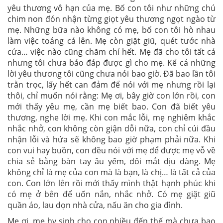
yêu thương vô hạn của mẹ. Bố con tôi như những chú
chim non đón nhận từng giọt yêu thương ngọt ngào từ
mẹ. Những bữa nào không có mẹ, bố con tôi hò nhau
làm việc toáng cả lên. Mẹ còn giặt giũ, quét tước nhà
cửa… việc nào cũng chăm chỉ hết. Mẹ đã cho tôi tất cả
nhưng tôi chưa báo đáp được gì cho mẹ. Kể cả những
lời yêu thương tôi cũng chưa nói bao giờ. Đã bao lần tôi
trằn trọc, lấy hết can đảm để nói với mẹ nhưng rồi lại
thôi, chỉ muốn nói rằng: Mẹ ơi, bây giờ con lớn rồi, con
mới thấy yêu mẹ, cần mẹ biết bao. Con đã biết yêu
thương, nghe lời mẹ. Khi con mắc lỗi, mẹ nghiêm khắc
nhắc nhở, con không còn giận dỗi nữa, con chỉ cúi đầu
nhận lỗi và hứa sẽ không bao giờ phạm phải nữa. Khi
con vui hay buồn, con đều nói với mẹ để được mẹ vỗ về
chia sẻ bằng bàn tay âu yếm, đôi mắt dịu dàng. Mẹ
không chỉ là mẹ của con mà là bạn, là chị… là tất cả của
con. Con lớn lên rồi mới thấy mình thật hạnh phúc khi
có mẹ ở bên để uốn nắn, nhắc nhở. Có mẹ giặt giũ
quần áo, lau dọn nhà cửa, nấu ăn cho gia đình.
Mẹ ơi, mẹ hy sinh cho con nhiều đến thế mà chưa bao