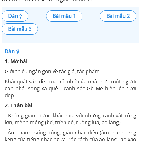
Dàn ý
Bài mẫu 1
Bài mẫu 2
Bài mẫu 3
Dàn ý
1. Mở bài
Giới thiệu ngắn gọn về tác giả, tác phẩm
Khái quát vấn đề: qua nỗi nhớ của nhà thơ - một người
con phải sống xa quê - cảnh sắc Gò Me hiện lên tươi
đẹp
2. Thân bài
- Không gian: được khắc họa với những cảnh vật rộng
lớn, mênh mông (bể, triền đê, ruộng lúa, ao làng).
- Âm thanh: sống động, giàu nhạc điệu (âm thanh leng
keng của tiếng nhạc ngựa, róc rách của ao làng, lao xao