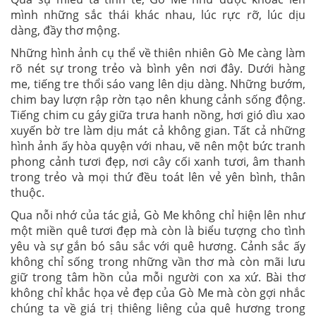
mình những sắc thái khác nhau, lúc rực rỡ, lúc dịu
dàng, đầy thơ mộng.
Những hình ảnh cụ thể về thiên nhiên Gò Me càng làm
rõ nét sự trong trẻo và bình yên nơi đây. Dưới hàng
me, tiếng tre thổi sáo vang lên dịu dàng. Những bướm,
chim bay lượn rập rờn tạo nên khung cảnh sống động.
Tiếng chim cu gáy giữa trưa hanh nồng, hơi gió dìu xao
xuyến bờ tre làm dịu mát cả không gian. Tất cả những
hình ảnh ấy hòa quyện với nhau, vẽ nên một bức tranh
phong cảnh tươi đẹp, nơi cây cối xanh tươi, âm thanh
trong trẻo và mọi thứ đều toát lên vẻ yên bình, thân
thuộc.
Qua nỗi nhớ của tác giả, Gò Me không chỉ hiện lên như
một miền quê tươi đẹp mà còn là biểu tượng cho tình
yêu và sự gắn bó sâu sắc với quê hương. Cảnh sắc ấy
không chỉ sống trong những vần thơ mà còn mãi lưu
giữ trong tâm hồn của mỗi người con xa xứ. Bài thơ
không chỉ khắc họa vẻ đẹp của Gò Me mà còn gợi nhắc
chúng ta về giá trị thiêng liêng của quê hương trong