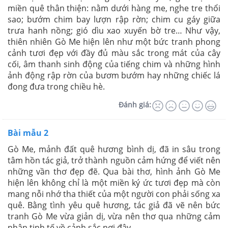
miền quê thân thiện: nằm dưới hàng me, nghe tre thổi
sao; bướm chim bay lượn rập rờn; chim cu gáy giữa
trưa hanh nồng; gió dìu xao xuyến bờ tre… Như vậy,
thiên nhiên Gò Me hiện lên như một bức tranh phong
cảnh tươi đẹp với đầy đủ màu sắc trong mát của cây
cối, âm thanh sinh động của tiếng chim và những hình
ảnh động rập rờn của bươm bướm hay những chiếc lá
đong đưa trong chiều hè.
Đánh giá:
Bài mẫu 2
Gò Me, mảnh đất quê hương bình dị, đã in sâu trong
tâm hồn tác giả, trở thành nguồn cảm hứng để viết nên
những vần thơ đẹp đẽ. Qua bài thơ, hình ảnh Gò Me
hiện lên không chỉ là một miền ký ức tươi đẹp mà còn
mang nỗi nhớ tha thiết của một người con phải sống xa
quê. Bằng tình yêu quê hương, tác giả đã vẽ nên bức
tranh Gò Me vừa giản dị, vừa nên thơ qua những cảm
nhận tinh tế về cảnh sắc nơi đây.