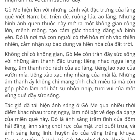
Gò Me hiện lên với những cảnh vật đặc trưng của làng
quê Việt Nam: bể, triền đê, ruộng lúa, ao làng. Những
hình ảnh quen thuộc này mở ra một không gian rộng
lớn, mênh mông, tạo cảm giác thoáng đãng và bình
yên. Đó là nơi mà con người có thể hòa mình vào thiên
nhiên, cảm nhận sự bao dung và hiền hòa của đất trời.
Không chỉ có không gian, Gò Me còn tràn đầy sức sống
với những âm thanh đặc trưng: tiếng nhạc ngựa leng
keng, âm thanh róc rách của ao làng, tiếng lao xao của
vườn mía, tiếng xào xạc nhẹ nhàng của mái lá. Những
âm thanh ấy không chỉ mang tính chất miêu tả mà còn
góp phần làm nổi bật sự nhộn nhịp, tươi vui của một
vùng quê đầy sức sống.
Tác giả đã tái hiện ánh sáng ở Gò Me qua nhiều thời
điểm khác nhau trong ngày, làm nổi bật vẻ đẹp đa dạng
của miền quê này. Đó là ánh sáng trầm tĩnh của đốm
hải đăng, ánh sáng chói rực của mặt trời buổi trưa, và
ánh sáng lung linh, huyền ảo của vầng trăng khuya.
Qua sự miêu tả tinh tế, Gò Me như được khoác lên