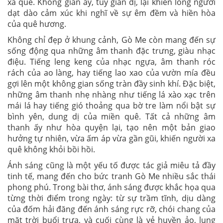
xa quê. Không gian ấy, tuy giản dị, lại khiến lòng người
dạt dào cảm xúc khi nghĩ về sự êm đềm và hiền hòa
của quê hương.
Không chỉ đẹp ở khung cảnh, Gò Me còn mang đến sự
sống động qua những âm thanh đặc trưng, giàu nhạc
điệu. Tiếng leng keng của nhạc ngựa, âm thanh róc
rách của ao làng, hay tiếng lao xao của vườn mía đều
gợi lên một không gian sống tràn đầy sinh khí. Đặc biệt,
những âm thanh nhẹ nhàng như tiếng lá xào xạc trên
mái lá hay tiếng gió thoảng qua bờ tre làm nổi bật sự
bình yên, dung dị của miền quê. Tất cả những âm
thanh ấy như hòa quyện lại, tạo nên một bản giao
hưởng tự nhiên, vừa ấm áp vừa gần gũi, khiến người xa
quê không khỏi bồi hồi.
Ánh sáng cũng là một yếu tố được tác giả miêu tả đầy
tinh tế, mang đến cho bức tranh Gò Me nhiều sắc thái
phong phú. Trong bài thơ, ánh sáng được khắc họa qua
từng thời điểm trong ngày: từ sự trầm tĩnh, dịu dàng
của đốm hải đăng đến ánh sáng rực rỡ, chói chang của
mặt trời buổi trưa, và cuối cùng là vẻ huyền ảo, lung