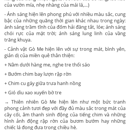
của vườn mía, nhẹ nhàng của mái lá,…)
- Ánh sáng hiện lên phong phú với nhiều màu sắc, cung
bậc của những quãng thời gian khác nhau trong ngày:
ánh sáng trầm tĩnh của đốm hải đăng tắt, lóe; ánh sáng
chói rực của mặt trời; ánh sáng lung linh của vầng
trăng khuya.
- Cảnh vật Gò Me hiện lên với sự trong mát, bình yên,
giản dị của miền quê thân thiện:
+ Nằm dưới hàng me, nghe tre thổi sáo
+ Bướm chim bay lượn rập rờn
+ Chim cu gáy giữa trưa hanh nồng
+ Gió dìu xao xuyến bờ tre
→ Thiên nhiên Gò Me hiện lên như một bức tranh
phong cảnh tươi đẹp với đầy đủ màu sắc trong mát của
cây cối, âm thanh sinh động của tiếng chim và những
hình ảnh động rập rờn của bươm bướm hay những
chiếc lá đong đưa trong chiều hè.