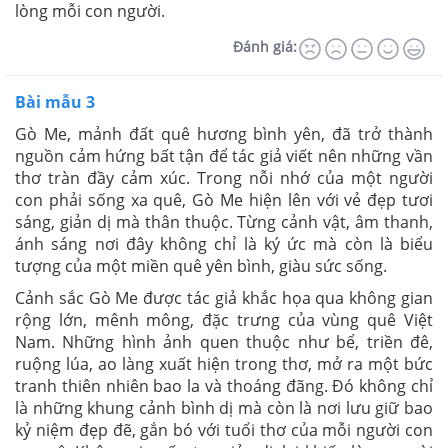
lòng mỗi con người.
Đánh giá:
Bài mẫu 3
Gò Me, mảnh đất quê hương bình yên, đã trở thành
nguồn cảm hứng bất tận để tác giả viết nên những vần
thơ tràn đầy cảm xúc. Trong nỗi nhớ của một người
con phải sống xa quê, Gò Me hiện lên với vẻ đẹp tươi
sáng, giản dị mà thân thuộc. Từng cảnh vật, âm thanh,
ánh sáng nơi đây không chỉ là ký ức mà còn là biểu
tượng của một miền quê yên bình, giàu sức sống.
Cảnh sắc Gò Me được tác giả khắc họa qua không gian
rộng lớn, mênh mông, đặc trưng của vùng quê Việt
Nam. Những hình ảnh quen thuộc như bể, triền đê,
ruộng lúa, ao làng xuất hiện trong thơ, mở ra một bức
tranh thiên nhiên bao la và thoáng đãng. Đó không chỉ
là những khung cảnh bình dị mà còn là nơi lưu giữ bao
kỷ niệm đẹp đẽ, gắn bó với tuổi thơ của mỗi người con