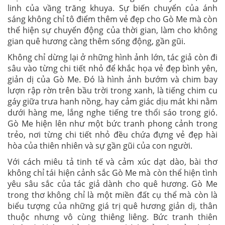
linh của vầng trăng khuya. Sự biến chuyển của ánh
sáng không chỉ tô điểm thêm vẻ đẹp cho Gò Me mà còn
thể hiện sự chuyển động của thời gian, làm cho không
gian quê hương càng thêm sống động, gần gũi.
Không chỉ dừng lại ở những hình ảnh lớn, tác giả còn đi
sâu vào từng chi tiết nhỏ để khắc họa vẻ đẹp bình yên,
giản dị của Gò Me. Đó là hình ảnh bướm và chim bay
lượn rập rờn trên bầu trời trong xanh, là tiếng chim cu
gáy giữa trưa hanh nồng, hay cảm giác dịu mát khi nằm
dưới hàng me, lắng nghe tiếng tre thổi sáo trong gió.
Gò Me hiện lên như một bức tranh phong cảnh trong
trẻo, nơi từng chi tiết nhỏ đều chứa đựng vẻ đẹp hài
hòa của thiên nhiên và sự gần gũi của con người.
Với cách miêu tả tinh tế và cảm xúc dạt dào, bài thơ
không chỉ tái hiện cảnh sắc Gò Me mà còn thể hiện tình
yêu sâu sắc của tác giả dành cho quê hương. Gò Me
trong thơ không chỉ là một miền đất cụ thể mà còn là
biểu tượng của những giá trị quê hương giản dị, thân
thuộc nhưng vô cùng thiêng liêng. Bức tranh thiên