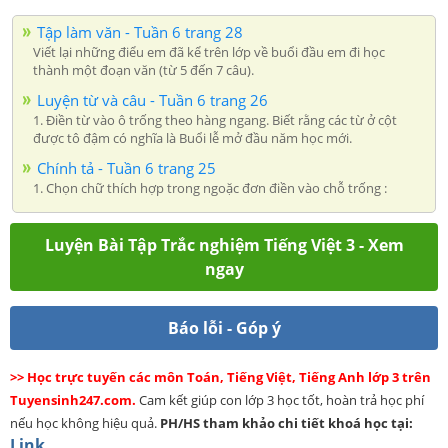
Tập làm văn - Tuần 6 trang 28
Viết lại những điểu em đã kể trên lớp về buổi đầu em đi học
thành một đoạn văn (từ 5 đến 7 câu).
Luyện từ và câu - Tuần 6 trang 26
1. Điền từ vào ô trống theo hàng ngang. Biết rằng các từ ở cột
được tô đậm có nghĩa là Buổi lễ mở đầu năm học mới.
Chính tả - Tuần 6 trang 25
1. Chọn chữ thích hợp trong ngoặc đơn điền vào chỗ trống :
Luyện Bài Tập Trắc nghiệm Tiếng Việt 3 - Xem
ngay
Báo lỗi - Góp ý
>> Học trực tuyến các môn Toán, Tiếng Việt, Tiếng Anh lớp 3 trên
Tuyensinh247.com.
Cam kết giúp con lớp 3 học tốt, hoàn trả học phí
nếu học không hiệu quả.
PH/HS
tham khảo chi tiết khoá học tại:
Link