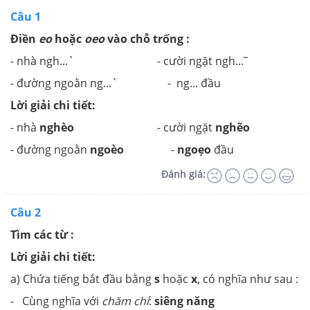
Câu 1
Điền
eo
hoặc
oeo
vào chỗ trống :
- nhà ngh...` - cười ngặt ngh... ̃
- đường ngoằn ng...` - ng... đầu
Lời giải chi tiết:
- nhà
nghèo
- cười ngặt
nghẽo
- đường ngoằn
ngoèo
-
ngoẹo
đầu
Đánh giá:
Câu 2
Tìm các từ :
Lời giải chi tiết:
a) Chứa tiếng bắt đầu bằng
s
hoặc
x
,
có nghĩa như sau :
- Cùng nghĩa với
chăm chỉ
:
siêng năng