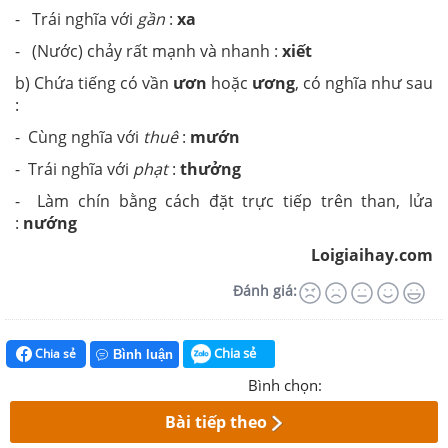
- Trái nghĩa với
gần
:
xa
- (Nước) chảy rất mạnh và nhanh :
xiết
b) Chứa tiếng có vần
ươn
hoặc
ương
, có nghĩa như sau
:
- Cùng nghĩa với
thuê
:
mướn
- Trái nghĩa với
phạt
:
thưởng
- Làm chín bằng cách đặt trực tiếp trên than, lửa
:
nướng
Loigiaihay.com
Đánh giá:
Chia sẻ
Chia sẻ
Bình luận
Bình chọn:
Bài tiếp theo