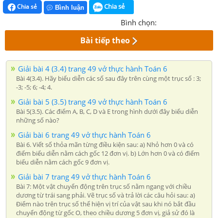
Chia sẻ
Chia sẻ
Bình luận
Bình chọn:
Bài tiếp theo
Giải bài 4 (3.4) trang 49 vở thực hành Toán 6
Bài 4(3.4). Hãy biểu diễn các số sau đây trên cùng một trục số : 3;
-3; -5; 6; -4; 4.
Giải bài 5 (3.5) trang 49 vở thực hành Toán 6
Bài 5(3.5). Các điểm A, B, C, D và E trong hình dưới đây biểu diễn
những số nào?
Giải bài 6 trang 49 vở thực hành Toán 6
Bài 6. Viết số thỏa mãn từng điều kiện sau: a) Nhỏ hơn 0 và có
điểm biểu diễn nằm cách gốc 12 đơn vị. b) Lớn hơn 0 và có điểm
biểu diễn nằm cách gốc 9 đơn vị.
Giải bài 7 trang 49 vở thực hành Toán 6
Bài 7: Một vật chuyển động trên trục số nằm ngang với chiều
dương từ trái sang phải. Vẽ trục số và trả lời các câu hỏi sau: a)
Điểm nào trên trục số thể hiện vị trí của vật sau khi nó bắt đầu
chuyển động từ gốc O, theo chiều dương 5 đơn vị, giả sử đó là