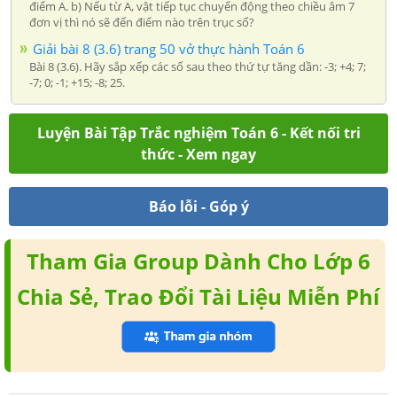
điểm A. b) Nếu từ A, vật tiếp tục chuyển động theo chiều âm 7
đơn vị thì nó sẽ đến điểm nào trên trục số?
Giải bài 8 (3.6) trang 50 vở thực hành Toán 6
Bài 8 (3.6). Hãy sắp xếp các số sau theo thứ tự tăng dần: -3; +4; 7;
-7; 0; -1; +15; -8; 25.
Luyện Bài Tập Trắc nghiệm Toán 6 - Kết nối tri
thức - Xem ngay
Báo lỗi - Góp ý
Tham Gia Group Dành Cho Lớp 6
Chia Sẻ, Trao Đổi Tài Liệu Miễn Phí