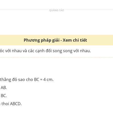
QUẢNG CÁO
Phương pháp giải - Xem chi tiết
óc với nhau và các cạnh đối song song với nhau.
thẳng đó sao cho BC = 4 cm.
 AB.
 BC.
h thoi ABCD.