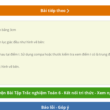
Bài tiếp theo
nh bằng 3cm
h lục giác đều như hình vẽ bên:
 nhau tại điểm I. Sử dụng compa hoặc thước kiểm tra xem điểm I có là trun
c hình vẽ bên.
ện Bài Tập Trắc nghiệm Toán 6 - Kết nối tri thức - Xem 
Báo lỗi - Góp ý