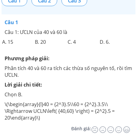
Câu 1
Câu 2
Câu 3
Câu 1
Câu 1: ƯCLN của 40 và 60 là
A. 15
B. 20
C. 4
D. 6.
Phương pháp giải:
Phân tích 40 và 60 ra tích các thừa số nguyên tố, rồi tìm
ƯCLN.
Lời giải chi tiết:
Chọn B.
\(\begin{array}{l}40 = {2^3}.5\\60 = {2^2}.3.5\\
\Rightarrow UCLN\left( {40,60} \right) = {2^2}.5 =
20\end{array}\)
Đánh giá: