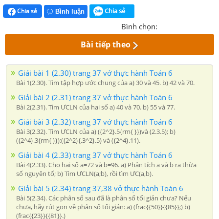
Chia sẻ
Chia sẻ
Bình luận
Bình chọn:
Bài tiếp theo
Giải bài 1 (2.30) trang 37 vở thực hành Toán 6
Bài 1(2.30). Tìm tập hợp ước chung của a) 30 và 45. b) 42 và 70.
Giải bài 2 (2.31) trang 37 vở thực hành Toán 6
Bài 2(2.31). Tìm ƯCLN của hai số a) 40 và 70. b) 55 và 77.
Giải bài 3 (2.32) trang 37 vở thực hành Toán 6
Bài 3(2.32). Tìm ƯCLN của a) ({2^2}.5{rm{ }})và (2.3.5); b)
({2^4}.3{rm{ }});({2^2}{.3^2}.5) và ({2^4}.11).
Giải bài 4 (2.33) trang 37 vở thực hành Toán 6
Bài 4(2.33). Cho hai số a=72 và b=96. a) Phân tích a và b ra thừa
số nguyên tố; b) Tìm ƯCLN(a;b), rồi tìm ƯC(a,b).
Giải bài 5 (2.34) trang 37,38 vở thực hành Toán 6
Bài 5(2.34). Các phân số sau đã là phân số tối giản chưa? Nếu
chưa, hãy rút gọn về phân số tối giản: a) (frac{{50}}{{85}};) b)
(frac{{23}}{{81}}.)