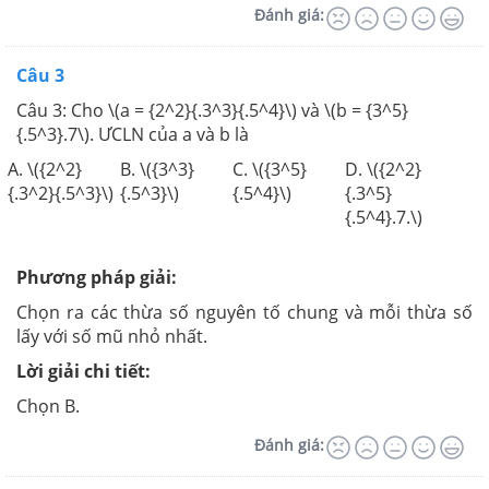
Đánh giá:
Câu 3
Câu 3: Cho \(a = {2^2}{.3^3}{.5^4}\) và \(b = {3^5}
{.5^3}.7\). ƯCLN của a và b là
A. \({2^2}
B. \({3^3}
C. \({3^5}
D. \({2^2}
{.3^2}{.5^3}\)
{.5^3}\)
{.5^4}\)
{.3^5}
{.5^4}.7.\)
Phương pháp giải:
Chọn ra các thừa số nguyên tố chung và mỗi thừa số
lấy với số mũ nhỏ nhất.
Lời giải chi tiết:
Chọn B.
Đánh giá: