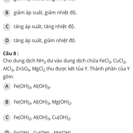
giảm áp suất, giảm nhiệt độ.
B
tăng áp suất, tăng nhiệt độ.
C
tăng áp suất, giảm nhiệt độ.
D
Câu 8 :
Cho dung dịch NH
dư vào dung dịch chứa FeCl
, CuCl
,
3
3
2
AlCl
, ZnSO
, MgCl
thu được kết tủa Y. Thành phần của Y
3
4
2
gồm
Fe(OH)
, Al(OH)
.
A
3
3
Fe(OH)
, Al(OH)
, Mg(OH)
.
B
3
3
2
Fe(OH)
, Al(OH)
, Cu(OH)
.
C
2
3
2
Fe(OH)
, Cu(OH)
, Mg(OH)
.
D