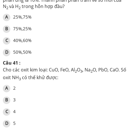
N
và H
trong hỗn hợp đầu?
2
2
A
25%,75%
B
75%,25%
C
40%,60%
D
50%,50%
Câu 41 :
Cho các oxit kim loại: CuO, FeO, Al
O
, Na
O, PbO, CaO.
Số
2
3
2
oxit NH
có thể khử được:
3
A
2
B
3
C
4
D
5