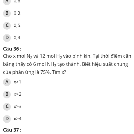
A
0,6.
B
0,3.
C
0,5.
D
0,4.
Câu 36 :
Cho x mol N
và 12 mol H
vào bình kín. Tại thời điểm cân
2
2
bằng thấy có 6 mol NH
tạo thành. Biết hiệu suất chung
3
của phản ứng là 75%. Tìm x?
A
x>1
B
x>2
C
x>3
D
x≥4
Câu 37 :