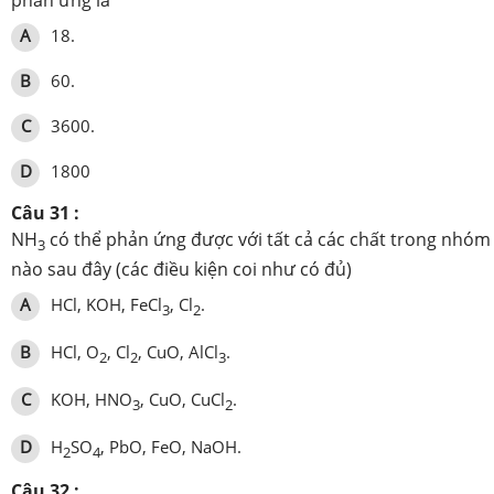
A
18.
B
60.
C
3600.
D
1800
Câu 31 :
NH
có thể phản ứng được với tất cả các chất trong nhóm
3
nào sau đây (các điều kiện coi như có đủ)
A
HCl, KOH, FeCl
, Cl
.
3
2
B
HCl, O
, Cl
, CuO, AlCl
.
2
2
3
C
KOH, HNO
, CuO, CuCl
.
3
2
D
H
SO
, PbO, FeO, NaOH.
2
4
Câu 32 :