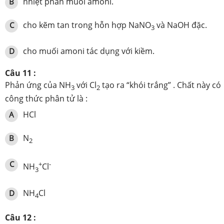
nhiệt phân muối amoni.
B
cho kẽm tan trong hỗn hợp NaNO
và NaOH đặc.
C
3
cho muối amoni tác dụng với kiềm.
D
Câu 11 :
Phản ứng của NH
với Cl
tạo ra “khói trắng” . Chất này có
3
2
công thức phân tử là :
HCl
A
N
B
2
C
+
-
NH
Cl
3
NH
Cl
D
4
Câu 12 :