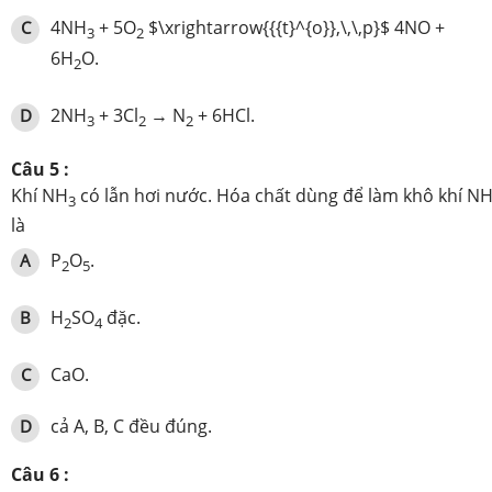
4NH
+ 5O
$\xrightarrow{{{t}^{o}},\,\,p}$ 4NO +
C
3
2
6H
O.
2
2NH
+ 3Cl
→ N
+ 6HCl.
D
3
2
2
Câu 5 :
Khí NH
có lẫn hơi nước. Hóa chất dùng để làm khô khí N
3
là
P
O
.
A
2
5
H
SO
đặc.
B
2
4
CaO.
C
cả A, B, C đều đúng.
D
Câu 6 :