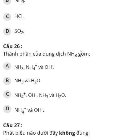
3
HCl.
C
SO
.
D
2
Câu 26 :
Thành phần của dung dịch NH
gồm:
3
A
+
‑
NH
, NH
và OH
.
3
4
B
NH
và H
O.
3
2
C
+
-
NH
, OH
, NH
và H
O.
4
3
2
D
+
-
NH
và OH
.
4
Câu 27 :
Phát biểu nào dưới đây
không
đúng: