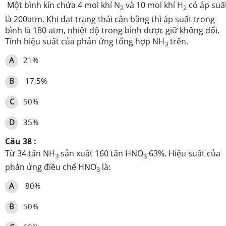
Một bình kín chứa 4 mol khí N
và 10 mol khí H
có áp suấ
2
2
là 200atm. Khi đạt trạng thái cân bằng thì áp suất trong
bình là 180 atm, nhiệt độ trong bình được giữ không đổi.
Tính hiệu suất của phản ứng tổng hợp NH
trên.
3
A
21%
B
17,5%
C
50%
D
35%
Câu 38 :
Từ 34 tấn NH
sản xuất 160 tấn HNO
63%. Hiệu suất của
3
3
phản ứng điều chế HNO
là:
3
A
80%
B
50%