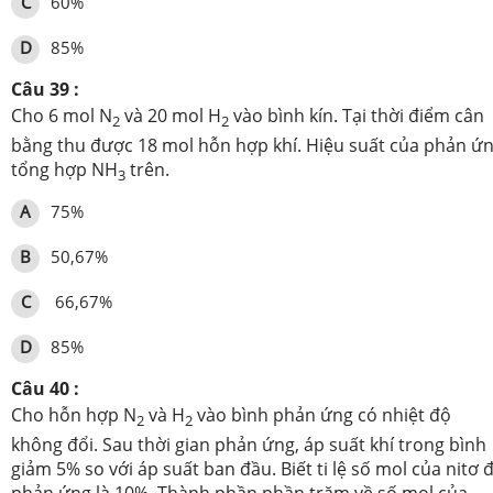
C
60%
D
85%
Câu 39 :
Cho 6 mol N
và 20 mol H
vào bình kín. Tại thời điểm cân
2
2
bằng thu được 18 mol hỗn hợp khí. Hiệu suất của phản ứ
tổng hợp NH
trên.
3
A
75%
B
50,67%
C
66,67%
D
85%
Câu 40 :
Cho hỗn hợp N
và H
vào bình phản ứng có nhiệt độ
2
2
không đổi. Sau thời gian phản ứng, áp suất khí trong bình
giảm 5% so với áp suất ban đầu. Biết ti lệ số mol của nitơ 
phản ứng là 10%. Thành phần phần trăm về số mol của