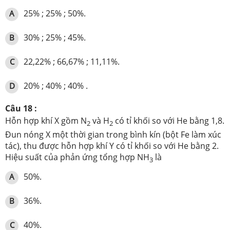
25% ; 25% ; 50%.
A
30% ; 25% ; 45%.
B
22,22% ; 66,67% ; 11,11%.
C
20% ; 40% ; 40% .
D
Câu 18 :
Hỗn hợp khí X gồm N
và H
có tỉ khối so với He bằng 1,8.
2
2
Đun nóng X một thời gian trong bình kín (bột Fe làm xúc
tác), thu được hỗn hợp khí Y có tỉ khối so với He bằng 2.
Hiệu suất của phản ứng tổng hợp NH
là
3
50%.
A
36%.
B
40%.
C