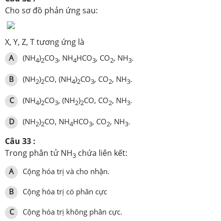
Cho sơ đồ phản ứng sau:
X, Y, Z, T tương ứng là
A
(NH
)
CO
, NH
HCO
, CO
, NH
.
4
2
3
4
3
2
3
B
(NH
)
CO, (NH
)
CO
, CO
, NH
.
2
2
4
2
3
2
3
C
(NH
)
CO
, (NH
)
CO, CO
, NH
.
4
2
3
2
2
2
3
D
(NH
)
CO, NH
HCO
, CO
, NH
.
2
2
4
3
2
3
Câu 33 :
Trong phân tử NH
chứa liên kết:
3
A
Cộng hóa trị và cho nhận.
B
Cộng hóa trị có phân cực
C
Cộng hóa trị không phân cực.