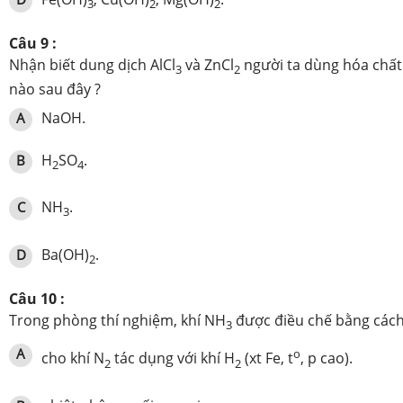
3
2
2
Câu 9 :
Nhận biết dung dịch AlCl
và ZnCl
người ta dùng hóa chất
3
2
nào sau đây ?
NaOH.
A
H
SO
.
B
2
4
NH
.
C
3
Ba(OH)
.
D
2
Câu 10 :
Trong phòng thí nghiệm, khí NH
được điều chế bằng các
3
A
o
cho khí N
tác dụng với khí H
(xt Fe, t
, p cao).
2
2