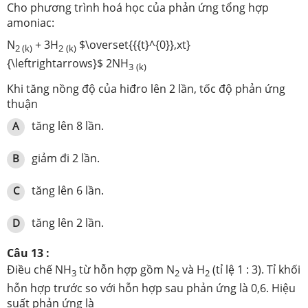
Cho phương trình hoá học của phản ứng tổng hợp
amoniac:
N
+ 3H
$\overset{{{t}^{0}},xt}
2 (k)
2
(k)
{\leftrightarrows}$ 2NH
3
(k)
Khi tăng nồng độ của hiđro lên 2 lần, tốc độ phản ứng
thuận
tăng lên 8 lần.
A
giảm đi 2 lần.
B
tăng lên 6 lần.
C
tăng lên 2 lần.
D
Câu 13 :
Điều chế NH
từ hỗn hợp gồm N
và H
(tỉ lệ 1 : 3). Tỉ khối
3
2
2
hỗn hợp trước so với hỗn hợp sau phản ứng là 0,6. Hiệu
suất phản ứng là