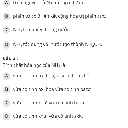
trên nguyên tử N còn cặp e tự do.
A
phân tử có 3 liên kết cộng hóa trị phân cực.
B
NH
tan nhiều trong nước.
C
3
NH
tác dụng với nước tạo thành NH
OH.
D
3
4
Câu 2 :
Tính chất hóa học của NH
là
3
vừa có tính oxi hóa, vừa có tính khử.
A
vừa có tính oxi hóa vừa có tính bazơ.
B
vừa có tính khử, vừa có tính bazơ.
C
vừa có tính khử, vừa có tính axit.
D