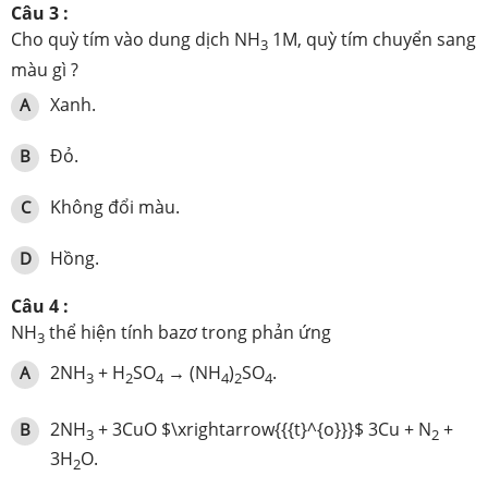
Câu 3 :
Cho quỳ tím vào dung dịch NH
1M, quỳ tím chuyển sang
3
màu gì ?
Xanh.
A
Đỏ.
B
Không đổi màu.
C
Hồng.
D
Câu 4 :
NH
thể hiện tính bazơ trong phản ứng
3
2NH
+ H
SO
→ (NH
)
SO
.
A
3
2
4
4
2
4
2NH
+ 3CuO $\xrightarrow{{{t}^{o}}}$ 3Cu + N
+
B
3
2
3H
O.
2