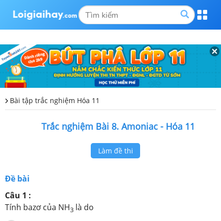
Bài tập trắc nghiệm Hóa 11
Trắc nghiệm Bài 8. Amoniac - Hóa 11
Làm đề thi
Đề bài
Câu 1 :
Tính bazơ của NH
là do
3