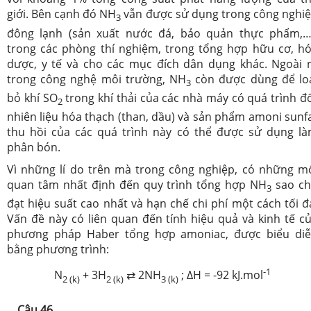
giới. Bên cạnh đó NH
vẫn được sử dụng trong công nghi
3
đông lạnh (sản xuất nước đá, bảo quản thực phẩm,…
trong các phòng thí nghiệm, trong tổng hợp hữu cơ, h
dược, y tế và cho các mục đích dân dụng khác. Ngoài 
trong công nghệ môi trường, NH
còn được dùng để lo
3
bỏ khí SO
trong khí thải của các nhà máy có quá trình đ
2
nhiên liệu hóa thạch (than, dầu) và sản phẩm amoni sunf
thu hồi của các quá trình này có thể được sử dụng l
phân bón.
Vì những lí do trên mà trong công nghiệp, có những m
quan tâm nhất định đến quy trình tổng hợp NH
sao c
3
đạt hiệu suất cao nhất và hạn chế chi phí một cách tối đ
Vấn đề này có liên quan đến tính hiệu quả và kinh tế c
phương pháp Haber tổng hợp amoniac, được biểu di
bằng phương trình:
-1
N
+ 3H
⇄ 2NH
; ΔH = -92 kJ.mol
2 (k)
2 (k)
3 (k)
Câu 46