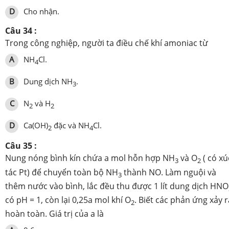
D
Cho nhận.
Câu 34 :
Trong công nghiệp, người ta điều chế khí amoniac từ
A
NH
Cl.
4
B
Dung dịch NH­
.
3
C
N­
và H
2
2
D
Ca(OH)
đặc và NH
Cl.
2
4
Câu 35 :
Nung nóng bình kín chứa a mol hỗn hợp NH
và O
( có xú
3
2
tác Pt) để chuyển toàn bộ NH
thành NO. Làm nguội và
3
thêm nước vào bình, lắc đều thu được 1 lít dung dịch HNO
có pH = 1, còn lại 0,25a mol khí O
. Biết các phản ứng xảy r
2
hoàn toàn. Giá trị của a là