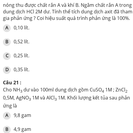
nóng thu được chất rắn A và khí B. Ngâm chất rắn A trong
dung dịch HCl 2M dư. Tính thể tích dung dịch axit đã tham
gia phản ứng ? Coi hiệu suất quá trình phản ứng là 100%.
0,10 lít.
A
0,52 lít.
B
0,25 lít.
C
0,35 lít.
D
Câu 21 :
Cho NH
dư vào 100ml dung dịch gồm CuSO
1M ; ZnCl
3
4
2
0,5M, AgNO
1M và AlCl
1M. Khối lượng kết tủa sau phản
3
3
ứng là
9,8 gam
A
4,9 gam
B