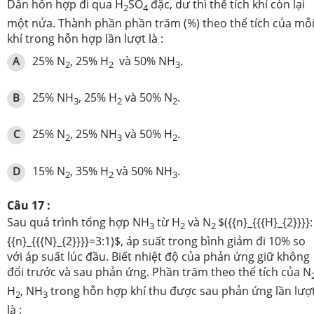
Dẫn hỗn hợp đi qua H
SO
đặc, dư thì thể tích khí còn lại
2
4
một nửa. Thành phần phần trăm (%) theo thể tích của mỗ
khí trong hỗn hợp lần lượt là :
25% N
, 25% H
và 50% NH
.
A
2
2
3
25% NH
, 25% H
và 50% N
.
B
3
2
2
25% N
, 25% NH
và 50% H
.
C
2
3
2
15% N
, 35% H
và 50% NH
.
D
2
2
3
Câu 17 :
Sau quá trình tổng hợp NH
từ H
và N
$({{n}_{{{H}_{2}}}}:
3
2
2
{{n}_{{{N}_{2}}}}=3:1)$, áp suất trong bình giảm đi 10% so
với áp suất lúc đầu. Biết nhiệt độ của phản ứng giữ không
đổi trước và sau phản ứng. Phần trăm theo thể tích của N
H
, NH
trong hỗn hợp khí thu được sau phản ứng lần lượ
2
3
là :