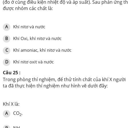
(đo ở cùng điều kiện nhiệt độ và áp suất). Sau phản ứng t
được nhóm các chất là:
A
Khí nitơ và nước
B
Khí Oxi, khí nitơ và nước
C
Khí amoniac, khí nitơ và nước
D
Khí nitơ oxit và nước
Câu 25 :
Trong phòng thí nghiệm, để thử tính chất của khí X người
ta đã thực hiện thí nghiệm như hình vẽ dưới đây:
Khí X là:
CO
.
A
2
NH
.
B