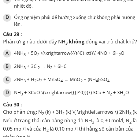
nhiệt độ.
D
Ống nghiệm phải để hướng xuống chứ không phải hướng
lên.
Câu 29 :
Phản ứng nào dưới đây NH
không
đóng vai trò chất khử?
3
A
4NH
+ 5O
\(\xrightarrow{{{t^0},xt}}\) 4NO + 6H
O
3
2
2
B
2NH
+ 3Cl
→ N
+ 6HCl
3
2
2
C
2NH
+ H
O
+ MnSO
→ MnO
+ (NH
)
SO
3
2
2
4
2
4
2
4
D
NH
+ 3CuO \(\xrightarrow{{{t^0}}}\) 3Cu + N
+ 3H
O
3
2
2
Câu 30 :
Cho phản ứng: N
(k) + 3H
(k) \( \rightleftarrows \) 2NH
(k
2
2
3
Nếu ở trạng thái cân bằng nồng độ NH
là 0,30 mol/l, N
là
3
2
0,05 mol/l và của H
là 0,10 mol/l thì hằng số cân bằn của
2
phản ứng là