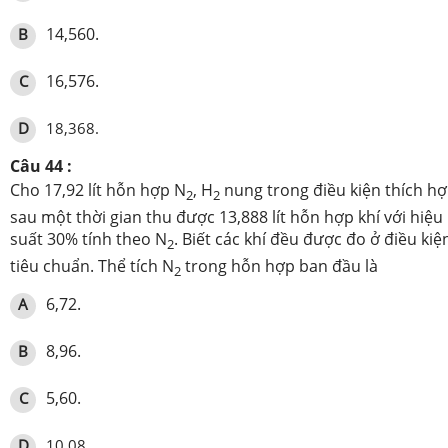
14,560.
B
16,576.
C
D
18,368.
Câu 44 :
Cho 17,92 lít hỗn hợp N
, H
nung trong điều kiện thích h
2
2
sau một thời gian thu được 13,888 lít hỗn hợp khí với hiệu
suất 30% tính theo N
. Biết các khí đều được đo ở điều kiệ
2
tiêu chuẩn. Thể tích N
trong hỗn hợp ban đầu là
2
6,72.
A
8,96.
B
5,60.
C
D
10,08.