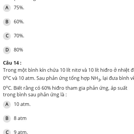
75%.
A
60%.
B
70%.
C
80%
D
Câu 14 :
Trong một bình kín chứa 10 lít nitơ và 10 lít hiđro ở nhiệt 
o
0
C và 10 atm. Sau phản ứng tổng hợp NH
, lại đưa bình v
3
o
0
C. Biết rằng có 60% hiđro tham gia phản ứng, áp suất
trong bình sau phản ứng là :
10 atm.
A
8 atm
B
9 atm.
C