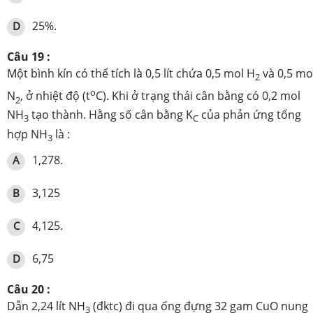
25%.
D
Câu 19 :
Một bình kín có thể tích là 0,5 lít chứa 0,5 mol H
và 0,5 mo
2
o
N
, ở nhiệt độ (t
C). Khi ở trạng thái cân bằng có 0,2 mol
2
NH
tạo thành. Hằng số cân bằng K
của phản ứng tổng
3
C
hợp NH
là :
3
1,278.
A
3,125
B
4,125.
C
6,75
D
Câu 20 :
Dẫn 2,24 lít NH
(đktc) đi qua ống đựng 32 gam CuO nung
3