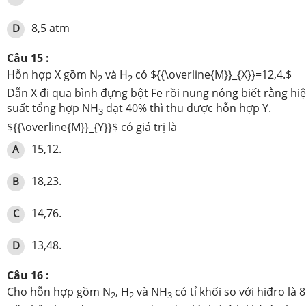
8,5 atm
D
Câu 15 :
Hỗn hợp X gồm N
và H
có ${{\overline{M}}_{X}}=12,4.$
2
2
Dẫn X đi qua bình đựng bột Fe rồi nung nóng biết rằng hi
suất tổng hợp NH
đạt 40% thì thu được hỗn hợp Y.
3
${{\overline{M}}_{Y}}$ có giá trị là
15,12.
A
18,23.
B
14,76.
C
13,48.
D
Câu 16 :
Cho hỗn hợp gồm N
, H
và NH
có tỉ khối so với hiđro là 8
2
2
3