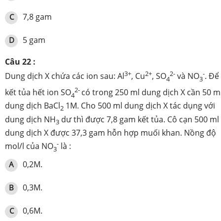
7,8 gam
C
5 gam
D
Câu 22 :
3+
2+
2-
-
Dung dịch X chứa các ion sau: Al
, Cu
, SO
và NO
. Để
4
3
2-
kết tủa hết ion SO
có trong 250 ml dung dịch X cần 50 m
4
dung dịch BaCl
1M. Cho 500 ml dung dịch X tác dụng với
2
dung dịch NH
dư thì được 7,8 gam kết tủa. Cô cạn 500 ml
3
dung dịch X được 37,3 gam hỗn hợp muối khan. Nồng độ
-
mol/l của NO
là :
3
0,2M.
A
0,3M.
B
0,6M.
C