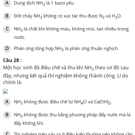
A
Dung dịch NH
là 1 bazơ yếu.
3
B
Đốt cháy NH
không có xúc tác thu được N
và H
O.
3
2
2
C
NH
là chất khí không màu, không mùi, tan nhiều trong
3
nước.
D
Phản ứng tổng hợp NH
là phản ứng thuận nghịch.
3
Câu 28 :
Một học sinh đã điều chế và thu khí NH
theo sơ đồ sau
3
đây, nhưng kết quả thí nghiệm không thành công. Lí do
chính là:
A
NH
không được điều chế từ NH
Cl và Ca(OH)
.
3
4
2
B
NH
không được thu bằng phương pháp đẩy nước mà là
3
đẩy không khí.
C
Thí nghiệm trên xảy ra ở điều kiện thường nên không cần