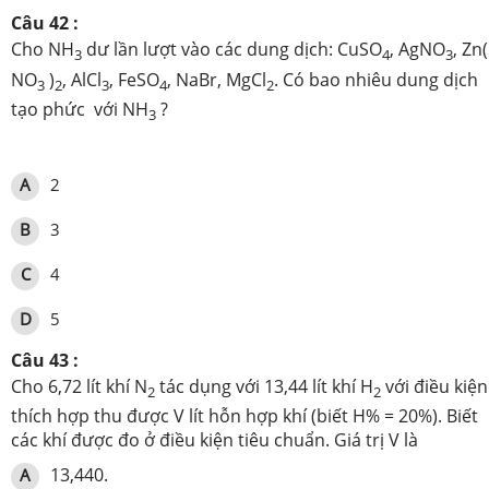
Câu 42 :
Cho NH
dư lần lượt vào các dung dịch: CuSO
, AgNO
, Zn(
3
4
3
NO
)
, AlCl
, FeSO
, NaBr, MgCl
. Có bao nhiêu dung dịch
3
2
3
4
2
tạo phức với NH
?
3
A
2
B
3
C
4
D
5
Câu 43 :
Cho 6,72 lít khí N
tác dụng với 13,44 lít khí H
với điều kiện
2
2
thích hợp thu được V lít hỗn hợp khí (biết H% = 20%). Biết
các khí được đo ở điều kiện tiêu chuẩn. Giá trị V là
13,440.
A