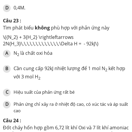
0,4M.
D
Câu 23 :
Tìm phát biểu
không
phù hợp với phản ứng này
\({N_2} + 3{H_2} \rightleftarrows
2N{H_3}\,\,\,\,\,\,\,\,\,\,\,\,\,\Delta H = - 92kJ\)
N
là chất oxi hóa
A
2
Cần cung cấp 92kJ nhiệt lượng để 1 mol N
kết hợp
B
2
với 3 mol H
2
C
Hiệu suất của phản ứng rất bé
D
Phản ứng chỉ xảy ra ở nhiệt độ cao, có xúc tác và áp suất
cao
Câu 24 :
Đốt cháy hổn hợp gồm 6,72 lít khí Oxi và 7 lít khí amoniac