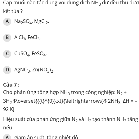
Cặp muối nào tác dụng với dung dịch NH
dư đều thu đượ
3
kết tủa ?
Na
SO
, MgCl
.
A
2
4
2
AlCl
, FeCl
.
B
3
3
CuSO
, FeSO
.
C
4
4
AgNO
, Zn(NO
)
.
D
3
3
2
Câu 7 :
Cho phản ứng tổng hợp NH
trong công nghiệp: N
+
3
2
3H
$\overset{{{t}^{0}},xt}{\leftrightarrows}$ 2NH
∆H = –
2
3
92 KJ
Hiệu suất của phản ứng giữa N
và H
tạo thành NH
tăng
2
2
3
nếu
giảm áp suất, tăng nhiệt độ.
A