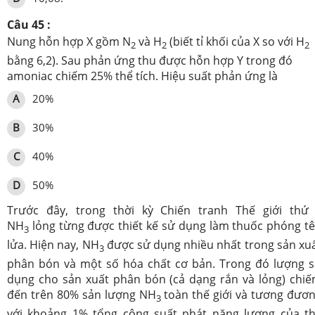
Câu 45 :
Nung hỗn hợp X gồm N
và H
(biết tỉ khối của X so với H
2
2
2
bằng 6,2). Sau phản ứng thu được hỗn hợp Y trong đó
amoniac chiếm 25% thể tích. Hiệu suất phản ứng là
A
20%
B
30%
C
40%
D
50%
Trước đây, trong thời kỳ Chiến tranh Thế giới thứ 
NH
lỏng từng được thiết kế sử dụng làm thuốc phóng t
3
lửa. Hiện nay, NH
được sử dụng nhiều nhất trong sản xu
3
phân bón và một số hóa chất cơ bản. Trong đó lượng 
dụng cho sản xuất phân bón (cả dạng rắn và lỏng) chi
đến trên 80% sản lượng NH
toàn thế giới và tương đươ
3
với khoảng 1% tổng công suất phát năng lượng của t