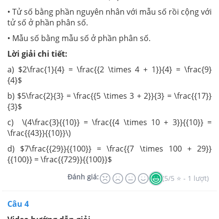
• Tử số bằng phần nguyên nhân với mẫu số rồi cộng với
tử số ở phần phân số.
• Mẫu số bằng mẫu số ở phần phân số.
Lời giải chi tiết:
a) $2\frac{1}{4} = \frac{{2 \times 4 + 1}}{4} = \frac{9}
{4}$
b) $5\frac{2}{3} = \frac{{5 \times 3 + 2}}{3} = \frac{{17}}
{3}$
c) \(4\frac{3}{{10}} = \frac{{4 \times 10 + 3}}{{10}} =
\frac{{43}}{{10}}\)
d) $7\frac{{29}}{{100}} = \frac{{7 \times 100 + 29}}
{{100}} = \frac{{729}}{{100}}$
Đánh giá:
(5/5 ⭐ - 1 lượt)
Câu 4