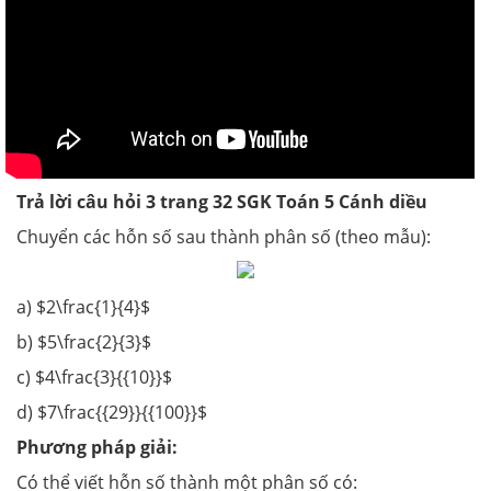
Trả lời câu hỏi 3 trang 32 SGK Toán 5 Cánh diều
Chuyển các hỗn số sau thành phân số (theo mẫu):
a) $2\frac{1}{4}$
b) $5\frac{2}{3}$
c) $4\frac{3}{{10}}$
d) $7\frac{{29}}{{100}}$
Phương pháp giải:
Có thể viết hỗn số thành một phân số có: