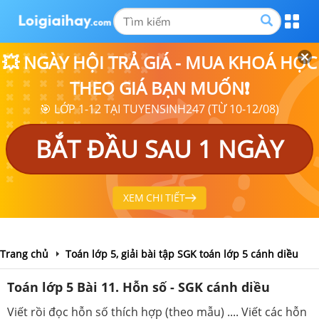
💥 NGÀY HỘI TRẢ GIÁ - MUA KHOÁ HỌC
THEO GIÁ BẠN MUỐN❗
🎯 LỚP 1-12 TẠI TUYENSINH247 (TỪ 10-12/08)
BẮT ĐẦU SAU 1 NGÀY
XEM CHI TIẾT
Trang chủ
Toán lớp 5, giải bài tập SGK toán lớp 5 cánh diều
Toán lớp 5 Bài 11. Hỗn số - SGK cánh diều
Viết rồi đọc hỗn số thích hợp (theo mẫu) .... Viết các hỗn