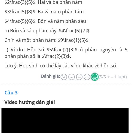
$2\frac{3}{5}$: Hai và ba phần năm
$3\frac{5}{8}$: Ba và năm phần tám
$4\frac{5}{6}$: Bốn và năm phần sáu
b) Bốn và sáu phần bảy: $4\frac{6}{7}$
Chín và một phần năm: $9\frac{1}{5}$
c) Ví dụ: Hỗn số $5\frac{2}{3}$có phần nguyên là 5,
phần phân số là $\frac{2}{3}$.
Lưu ý: Học sinh có thể lấy các ví dụ khác về hỗn số.
Đánh giá:
(5/5 ⭐ - 1 lượt)
Câu 3
Video hướng dẫn giải