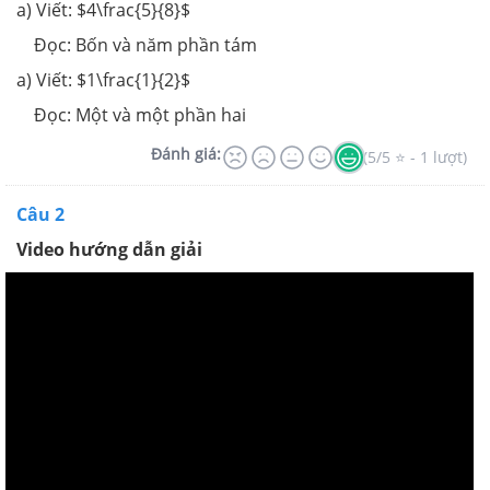
a) Viết: $4\frac{5}{8}$
Đọc: Bốn và năm phần tám
a) Viết: $1\frac{1}{2}$
Đọc: Một và một phần hai
Đánh giá:
(5/5 ⭐ - 1 lượt)
Câu 2
Video hướng dẫn giải