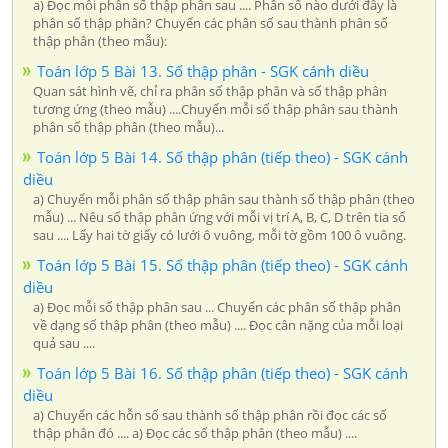
a) Đọc mỗi phân số thập phân sau .... Phân số nào dưới đây là
phân số thập phân? Chuyển các phân số sau thành phân số
thập phân (theo mẫu):
Toán lớp 5 Bài 13. Số thập phân - SGK cánh diều
Quan sát hình vẽ, chỉ ra phân số thập phân và số thập phân
tương ứng (theo mẫu) ....Chuyển mỗi số thập phân sau thành
phân số thập phân (theo mẫu)...
Toán lớp 5 Bài 14. Số thập phân (tiếp theo) - SGK cánh
diều
a) Chuyển mỗi phân số thập phân sau thành số thập phân (theo
mẫu) ... Nêu số thập phân ứng với mỗi vị trí A, B, C, D trên tia số
sau .... Lấy hai tờ giấy có lưới ô vuông, mỗi tờ gồm 100 ô vuông.
Toán lớp 5 Bài 15. Số thập phân (tiếp theo) - SGK cánh
diều
a) Đọc mỗi số thập phân sau ... Chuyển các phân số thập phân
về dạng số thập phân (theo mẫu) .... Đọc cân nặng của mỗi loại
quả sau ....
Toán lớp 5 Bài 16. Số thập phân (tiếp theo) - SGK cánh
diều
a) Chuyển các hỗn số sau thành số thập phân rồi đọc các số
thập phân đó .... a) Đọc các số thập phân (theo mẫu) ....