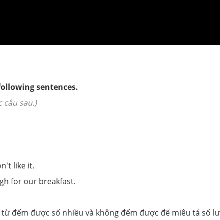
 following sentences.
 câu sau.)
.
.
't like it.
gh for our breakfast.
 từ đếm được số nhiều và không đếm được để miêu tả số l