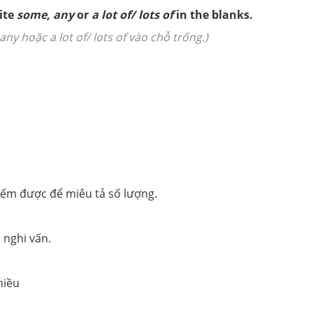
ite
some, any
or
a lot of/ lots of
in the blanks.
y hoặc a lot of/ lots of vào chỗ trống.)
đếm được để miêu tả số lượng.
 nghi vấn.
hiều