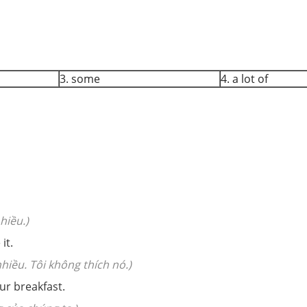
3. some
4. a lot of
hiều.)
it.
hiều. Tôi không thích nó.)
ur breakfast.