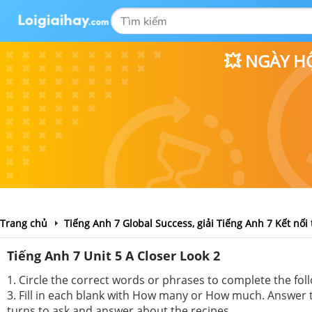
💥 NGÀY H
Trang chủ
Tiếng Anh 7 Global Success, giải Tiếng Anh 7 Kết nối 
Tiếng Anh 7 Unit 5 A Closer Look 2
1. Circle the correct words or phrases to complete the foll
3. Fill in each blank with How many or How much. Answer th
turns to ask and answer about the recipes.