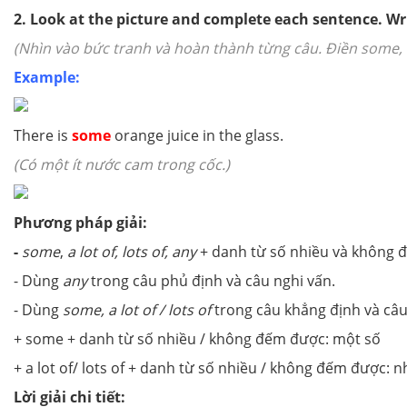
2. Look at the picture and complete each sentence. Wr
(Nhìn vào bức tranh và hoàn thành từng câu. Điền some, an
Example:
There is
some
orange juice in the glass.
(Có một ít nước cam trong cốc.)
Phương pháp giải:
-
some
,
a lot of, lots of, any
+ danh từ số nhiều và không 
- Dùng
any
trong câu phủ định và câu nghi vấn.
- Dùng
some, a lot of / lots of
trong câu khẳng định và câu
+ some + danh từ số nhiều / không đếm được: một số
+ a lot of/ lots of + danh từ số nhiều / không đếm được: n
Lời giải chi tiết: