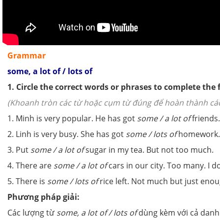
Grammar
some, a lot of / lots of
1. Circle the correct words or phrases to complete the
(Khoanh tròn các từ hoặc cụm từ đúng để hoàn thành các
1. Minh is very popular. He has got
some / a lot of
friends
2. Linh is very busy. She has got
some / lots of
homework
3. Put
some / a lot of
sugar in my tea. But not too much.
4. There are
some / a lot of
cars in our city. Too many. I don
5. There is
some / lots of
rice left. Not much but just enou
Phương pháp giải:
Các lượng từ
some, a lot of / lots of
dùng kèm với cả danh