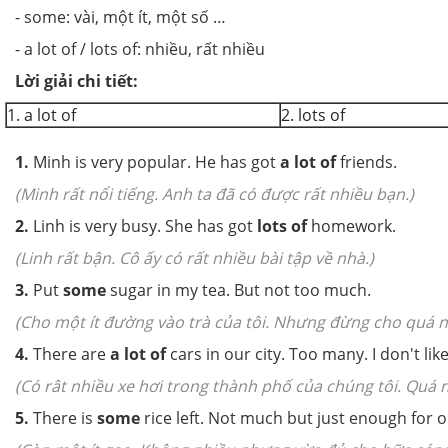
- some: vài, một ít, một số …
- a lot of / lots of: nhiều, rất nhiều
Lời giải chi tiết:
1. a lot of
2. lots of
1.
Minh is very popular. He has got
a lot of
friends.
(Minh rất nổi tiếng. Anh ta đã có được rất nhiều bạn.)
2.
Linh is very busy. She has got
lots of
homework.
(Linh rất bận. Cô ấy có rất nhiều bài tập về nhà.)
3.
Put
some
sugar in my tea. But not too much.
(Cho một ít đường vào trà của tôi. Nhưng đừng cho quá n
4.
There are
a lot of
cars in our city. Too many. I don't like 
(Có rât nhiều xe hơi trong thành phố của chúng tôi. Quá n
5.
There is
some
rice left. Not much but just enough for o