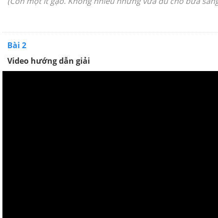
(Còn một ít gạo. Không nhiều nhưng vừa đủ cho bữa sáng
Bài 2
Video hướng dẫn giải