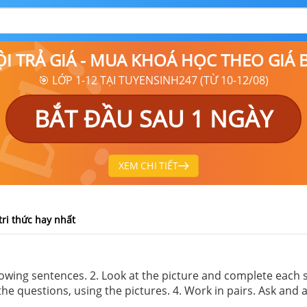
ỘI TRẢ GIÁ - MUA KHOÁ HỌC THEO GIÁ
🎯 LỚP 1-12 TẠI TUYENSINH247 (TỪ 10-12/08)
BẮT ĐẦU SAU 1 NGÀY
XEM CHI TIẾT
tri thức hay nhất
owing sentences. 2. Look at the picture and complete each se
e questions, using the pictures. 4. Work in pairs. Ask and a