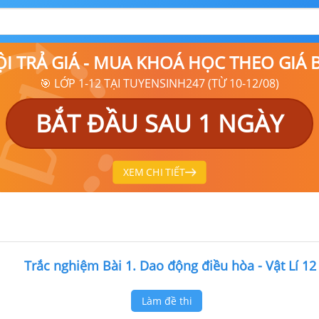
ỘI TRẢ GIÁ - MUA KHOÁ HỌC THEO GIÁ
🎯 LỚP 1-12 TẠI TUYENSINH247 (TỪ 10-12/08)
BẮT ĐẦU SAU 1 NGÀY
XEM CHI TIẾT
Trắc nghiệm Bài 1. Dao động điều hòa - Vật Lí 12
Làm đề thi