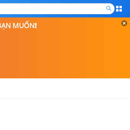
 BẠN MUỐN❗