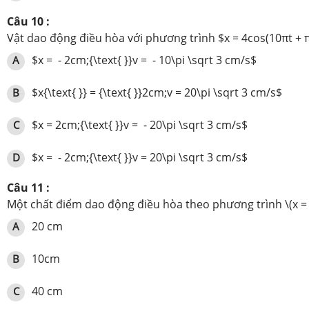
Câu 10 :
Vật dao động điều hòa với phương trình $x = 4cos(10πt + π/3)
$x = - 2cm;{\text{ }}v = - 10\pi \sqrt 3 cm/s$
A
$x{\text{ }} = {\text{ }}2cm;v = 20\pi \sqrt 3 cm/s$
B
$x = 2cm;{\text{ }}v = - 20\pi \sqrt 3 cm/s$
C
$x = - 2cm;{\text{ }}v = 20\pi \sqrt 3 cm/s$
D
Câu 11 :
Một
chất
điểm dao động điều hòa theo phương trình \(x = 5cos
20 cm
A
10cm
B
40 cm
C