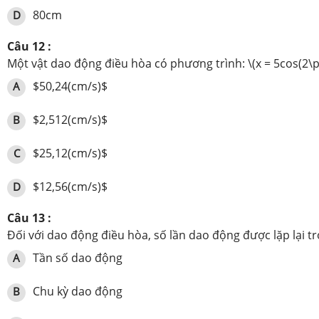
80cm
D
Câu 12 :
Một vật dao động điều hòa có phương trình: \(x = 5cos(2\pi t 
$50,24(cm/s)$
A
$2,512(cm/s)$
B
$25,12(cm/s)$
C
$12,56(cm/s)$
D
Câu 13 :
Đối với dao động điều hòa, số lần dao động được lặp lại tro
Tần số dao động
A
Chu kỳ dao động
B