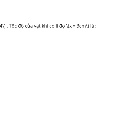
4\)
. Tốc độ của vật khi có li độ \(x = 3cm\)
là :