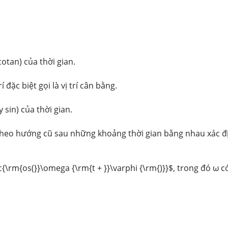
otan) của thời gian.
ặc biệt gọi là vị trí cân bằng.
 sin) của thời gian.
 theo hướng cũ sau những khoảng thời gian bằng nhau xác đ
rm{os(}}\omega {\rm{t + }}\varphi {\rm{)}}$, trong đó ω có 