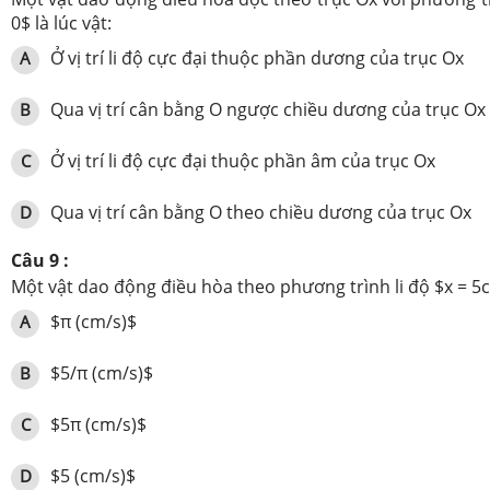
0$ là lúc vật:
Ở vị trí li độ cực đại thuộc phần dương của trục Ox
A
Qua vị trí cân bằng O ngược chiều dương của trục Ox
B
Ở vị trí li độ cực đại thuộc phần âm của trục Ox
C
Qua vị trí cân bằng O theo chiều dương của trục Ox
D
Câu 9 :
Một vật dao động điều hòa theo phương trình li độ $x = 5c
$π (cm/s)$
A
$5/π (cm/s)$
B
$5π (cm/s)$
C
$5 (cm/s)$
D