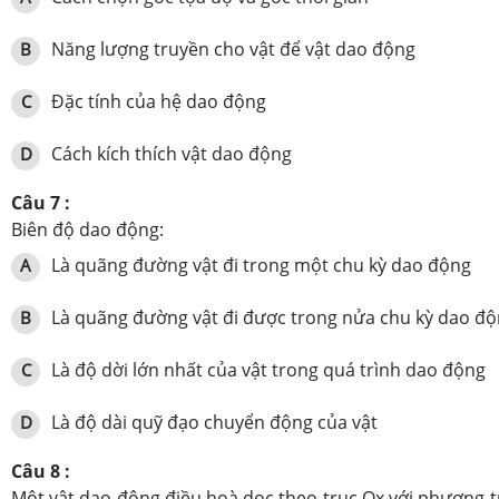
Năng lượng truyền cho vật để vật dao động
B
Đặc tính của hệ dao động
C
Cách kích thích vật dao động
D
Câu 7 :
Biên độ dao động
:
L
à quãng đường vật đi trong một chu kỳ dao động
A
L
à quãng đường vật đi được trong nửa chu kỳ dao đ
B
L
à độ dời lớn nhất của vật trong quá trình dao động
C
L
à độ dài quỹ đạo chuyển động của vật
D
Câu 8 :
Một vật dao động điều hoà dọc theo trục Ox với phương trình: