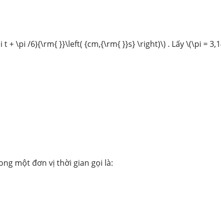
+ \pi /6){\rm{ }}\left( {cm,{\rm{ }}s} \right)\)
. Lấy \(\pi = 3,1
ng một đơn vị thời gian gọi là: