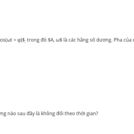
os(ωt + φ)$
trong đó $A, ω$ là các hằng số dương. Pha của 
;
ng nào sau đây là không đổi theo thời gian?