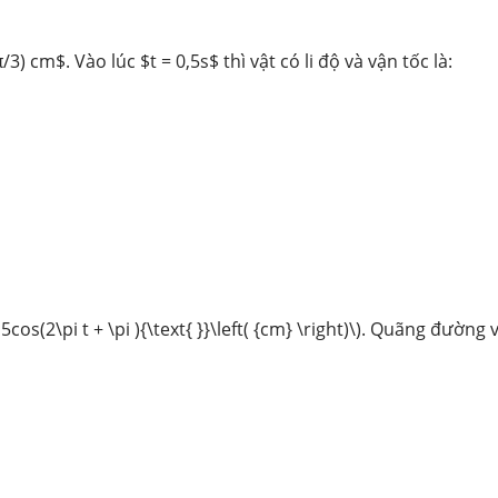
 cm$. Vào lúc $t = 0,5s$ thì vật có li độ và vận tốc là:
(2\pi t + \pi ){\text{ }}\left( {cm} \right)\)
. Quãng đường v