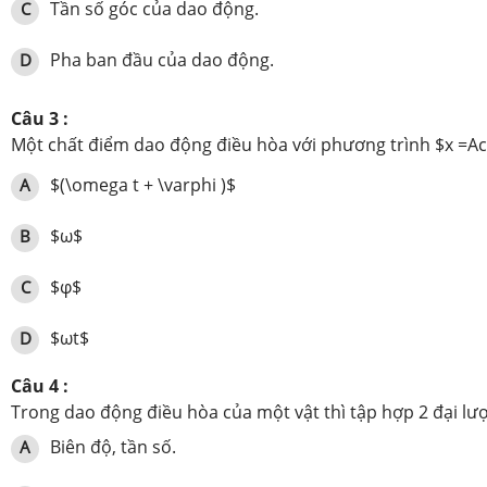
Tần số góc của dao động.
C
Pha ban đầu của dao động.
D
Câu 3 :
Một chất điểm dao động điều hòa với phương trình $x =Ac
$(\omega t + \varphi )$
A
$ω$
B
$φ$
C
$ωt$
D
Câu 4 :
Trong dao động điều hòa của một vật thì tập hợp 2 đại lượ
Biên độ, tần số.
A