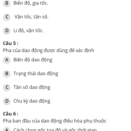
Biên độ, gia tốc.
B
Vận tốc, tần số.
C
Li độ, vận tốc.
D
Câu 5 :
Pha của dao động được dùng để xác định
Biên độ dao động
A
Trạng thái dao động
B
Tần số dao động
C
Chu kỳ dao động
D
Câu 6 :
Pha ban đầu của dao động điều hòa phụ thuộc
Cách chọn gốc tọa độ và gốc thời gian
A