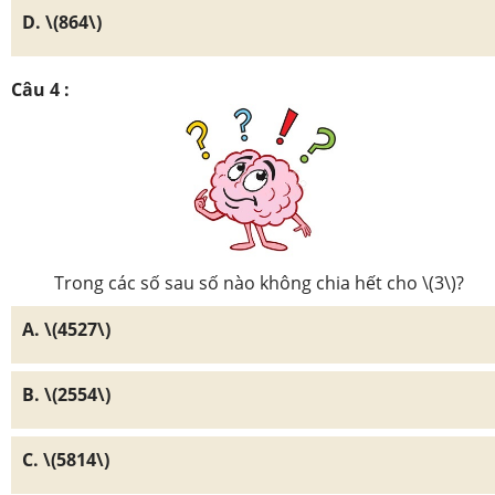
D. \(864\)
Câu 4 :
Trong các số sau số nào không chia hết cho \(3\)?
A. \(4527\)
B. \(2554\)
C. \(5814\)