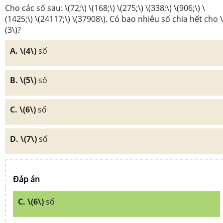
Cho các số sau: \(72;\) \(168;\) \(275;\) \(338;\) \(906;\) \
(1425;\) \(24117;\) \(37908\). Có bao nhiêu số chia hết cho \
(3\)?
A. \(4\)
số
B. \(5\)
số
C. \(6\)
số
D. \(7\)
số
Đáp án
C. \(6\)
số