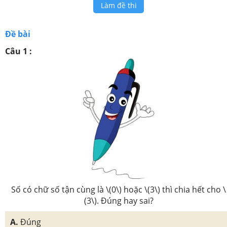
Làm đề thi
Đề bài
Câu 1 :
Số có chữ số tận cùng là \(0\) hoặc \(3\) thì chia hết cho \
(3\). Đúng hay sai?
A.
Đúng