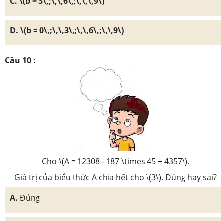
C. \(b = 3\,;\,\,6\,;\,\,\,9\)
D. \(b = 0\,;\,\,3\,;\,\,6\,;\,\,9\)
Câu 10 :
Cho \(A = 12308 - 187 \times 45 + 4357\).
Giá trị của biểu thức A chia hết cho \(3\). Đúng hay sai?
A.
Đúng