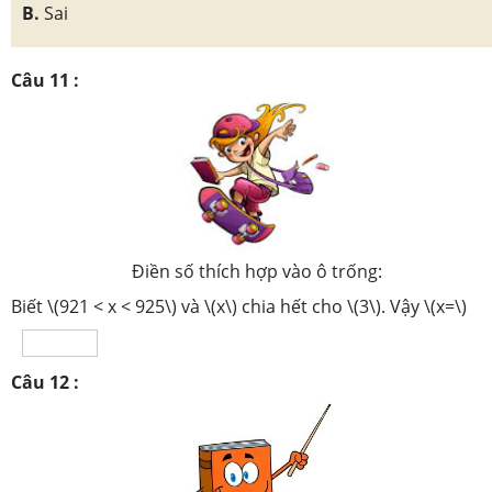
B.
Sai
Câu 11 :
Điền số thích hợp vào ô trống:
Biết \(921 < x < 925\) và \(x\) chia hết cho \(3\). Vậy \(x=\)
Câu 12 :