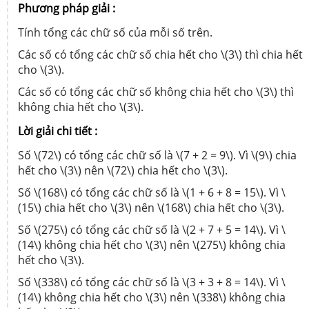
Phương pháp giải :
Tính tổng các chữ số của mỗi số trên.
Các số có tổng các chữ số chia hết cho \(3\) thì chia hết
cho \(3\).
Các số có tổng các chữ số không chia hết cho \(3\) thì
không chia hết cho \(3\).
Lời giải chi tiết :
Số \(72\) có tổng các chữ số là \(7 + 2 = 9\). Vì \(9\) chia
hết cho \(3\) nên \(72\) chia hết cho \(3\).
Số \(168\) có tổng các chữ số là \(1 + 6 + 8 = 15\). Vì \
(15\) chia hết cho \(3\) nên \(168\) chia hết cho \(3\).
Số \(275\) có tổng các chữ số là \(2 + 7 + 5 = 14\). Vì \
(14\) không chia hết cho \(3\) nên \(275\) không chia
hết cho \(3\).
Số \(338\) có tổng các chữ số là \(3 + 3 + 8 = 14\). Vì \
(14\) không chia hết cho \(3\) nên \(338\) không chia