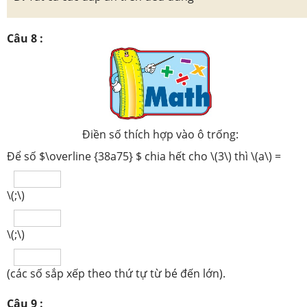
Câu 8 :
Điền số thích hợp vào ô trống:
Để số $\overline {38a75} $ chia hết cho \(3\) thì \(a\) =
\(;\)
\(;\)
(các số sắp xếp theo thứ tự từ bé đến lớn).
Câu 9 :