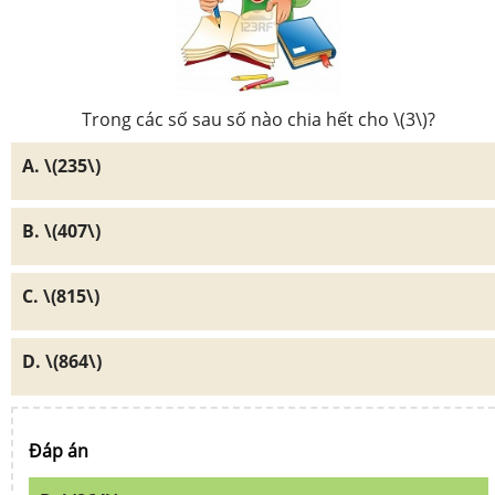
Trong các số sau số nào chia hết cho \(3\)?
A. \(235\)
B. \(407\)
C. \(815\)
D. \(864\)
Đáp án