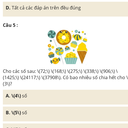
D.
Tất cả các đáp án trên đều đúng
Câu 5 :
Cho các số sau: \(72;\) \(168;\) \(275;\) \(338;\) \(906;\) \
(1425;\) \(24117;\) \(37908\). Có bao nhiêu số chia hết cho \
(3\)?
A. \(4\)
số
B. \(5\)
số