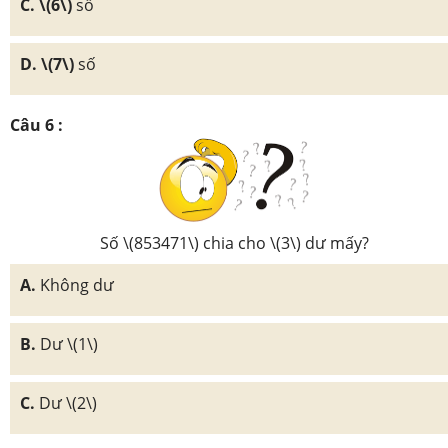
C. \(6\)
số
D. \(7\)
số
Câu 6 :
Số \(853471\) chia cho \(3\) dư mấy?
A.
Không dư
B.
Dư \(1\)
C.
Dư \(2\)