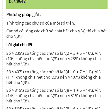
D. \(864\)
Phương pháp giải :
Tính tổng các chữ số của mỗi số trên.
Các số có tổng các chữ số chia hết cho \(3\) thì chia hết
cho \(3\).
Lời giải chi tiết :
Số \(235\) có tổng các chữ số là \(2 + 3 + 5 = 10\). Vì \
(10\) không chia hết cho \(3\) nên \(235\) không chia
hết cho \(3\).
Số \(407\) có tổng các chữ số là \(4 + 0 + 7 = 11\). Vì \
(11\) không chia hết cho \(3\) nên \(407\) không chia
hết cho \(3\).
Số \(815\) có tổng các chữ số là \(8 + 1 + 5 = 14\). Vì \
(14\) không chia hết cho \(3\) nên \(815\) không chia
hết cho \(3\).
Số \(864\) có tổng các chữ số là \(8 + 6 + 4 = 18\). Vì \