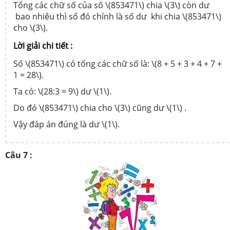
Tổng các chữ số của số \(853471\) chia \(3\) còn dư
bao nhiêu thì số đó chính là số dư khi chia \(853471\)
cho \(3\).
Lời giải chi tiết :
Số \(853471\) có tổng các chữ số là: \(8 + 5 + 3 + 4 + 7 +
1 = 28\).
Ta có: \(28:3 = 9\) dư \(1\).
Do đó \(853471\) chia cho \(3\) cũng dư \(1\) .
Vậy đáp án đúng là dư \(1\).
Câu 7 :