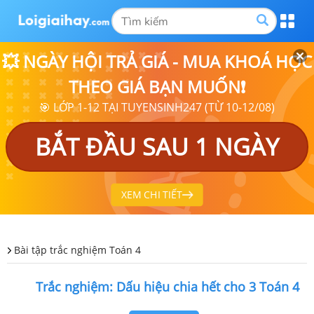
💥 NGÀY HỘI TRẢ GIÁ - MUA KHOÁ HỌC
THEO GIÁ BẠN MUỐN❗
🎯 LỚP 1-12 TẠI TUYENSINH247 (TỪ 10-12/08)
BẮT ĐẦU SAU 1 NGÀY
XEM CHI TIẾT
Bài tập trắc nghiệm Toán 4
Trắc nghiệm: Dấu hiệu chia hết cho 3 Toán 4