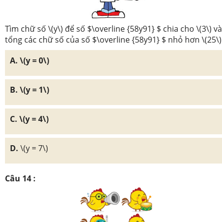
Tìm chữ số \(y\) để số $\overline {58y91} $ chia cho \(3\) và
tổng các chữ số của số $\overline {58y91} $ nhỏ hơn \(25\)
A. \(y = 0\)
B. \(y = 1\)
C. \(y = 4\)
D.
\(y = 7\)
Câu 14 :