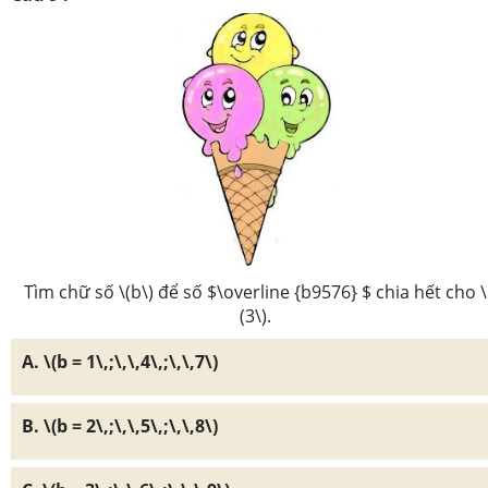
Tìm chữ số \(b\) để số $\overline {b9576} $ chia hết cho \
(3\).
A. \(b = 1\,;\,\,4\,;\,\,7\)
B. \(b = 2\,;\,\,5\,;\,\,8\)