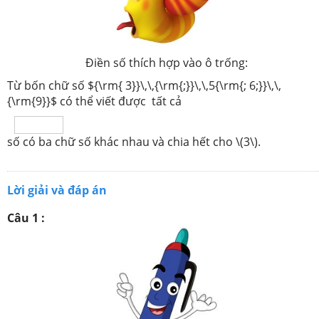
Điền số thích hợp vào ô trống:
Từ bốn chữ số ${\rm{ 3}}\,\,{\rm{;}}\,\,5{\rm{; 6;}}\,\,
{\rm{9}}$ có thể viết được tất cả
số có ba chữ số khác nhau và chia hết cho \(3\).
Lời giải và đáp án
Câu 1 :