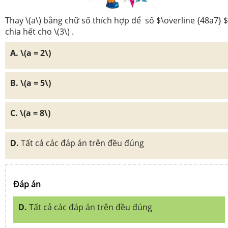
Thay \(a\) bằng chữ số thích hợp để số $\overline {48a7} $
chia hết cho \(3\) .
A. \(a = 2\)
B. \(a = 5\)
C. \(a = 8\)
D.
Tất cả các đáp án trên đều đúng
Đáp án
D.
Tất cả các đáp án trên đều đúng