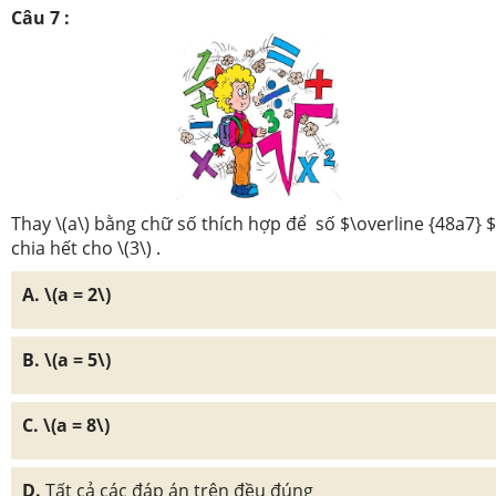
Câu 7 :
Thay \(a\) bằng chữ số thích hợp để số $\overline {48a7} $
chia hết cho \(3\) .
A. \(a = 2\)
B. \(a = 5\)
C. \(a = 8\)
D.
Tất cả các đáp án trên đều đúng