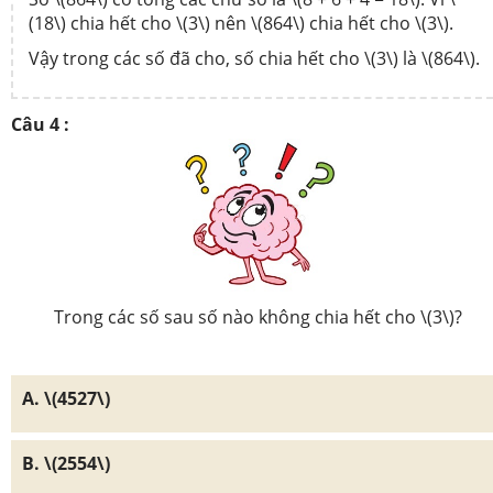
(18\) chia hết cho \(3\) nên \(864\) chia hết cho \(3\).
Vậy trong các số đã cho, số chia hết cho \(3\) là \(864\).
Câu 4 :
Trong các số sau số nào không chia hết cho \(3\)?
A. \(4527\)
B. \(2554\)