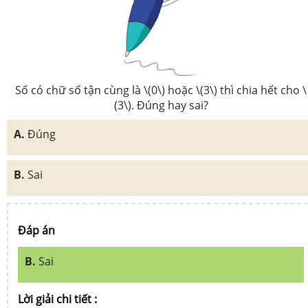
Số có chữ số tận cùng là \(0\) hoặc \(3\) thì chia hết cho \
(3\). Đúng hay sai?
A.
Đúng
B.
Sai
Đáp án
B.
Sai
Lời giải chi tiết :