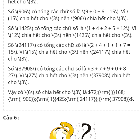
hết cho \(3\).
Số \(906\) có tổng các chữ số là \(9 + 0 + 6 = 15\). Vì \
(15\) chia hết cho \(3\) nên \(906\) chia hết cho \(3\).
Số \(1425\) có tổng các chữ số là \(1 + 4 + 2 + 5 = 12\). Vì
\(12\) chia hết cho \(3\) nên \(1425\) chia hết cho \(3\).
Số \(24117\) có tổng các chữ số là \(2 + 4 + 1 + 1 + 7 =
15\). Vì \(15\) chia hết cho \(3\) nên \(24117\) chia hết
cho \(3\).
Số \(37908\) có tổng các chữ số là \(3 + 7 + 9 + 0 + 8 =
27\). Vì \(27\) chia hết cho \(3\) nên \(37908\) chia hết
cho \(3\).
Vậy có \(6\) số chia hết cho \(3\) là $72;{\rm{ }}168;
{\rm{ 906}};{\rm{ 1}}425;{\rm{ 24117}};{\rm{ 37908}}$.
Câu 6 :