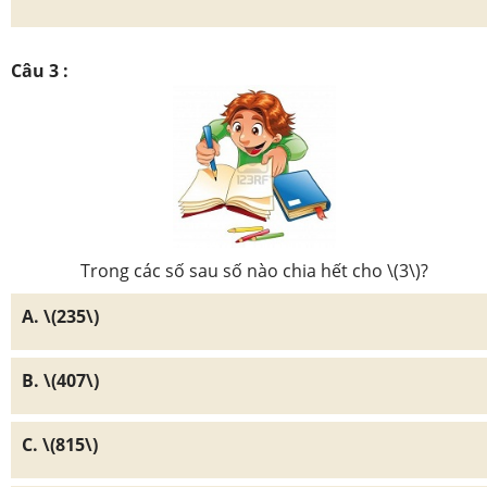
Câu 3 :
Trong các số sau số nào chia hết cho \(3\)?
A. \(235\)
B. \(407\)
C. \(815\)