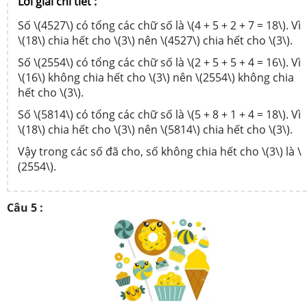
Lời giải chi tiết :
Số \(4527\) có tổng các chữ số là \(4 + 5 + 2 + 7 = 18\). Vì
\(18\) chia hết cho \(3\) nên \(4527\) chia hết cho \(3\).
Số \(2554\) có tổng các chữ số là \(2 + 5 + 5 + 4 = 16\). Vì
\(16\) không chia hết cho \(3\) nên \(2554\) không chia
hết cho \(3\).
Số \(5814\) có tổng các chữ số là \(5 + 8 + 1 + 4 = 18\). Vì
\(18\) chia hết cho \(3\) nên \(5814\) chia hết cho \(3\).
Vậy trong các số đã cho, số không chia hết cho \(3\) là \
(2554\).
Câu 5 :