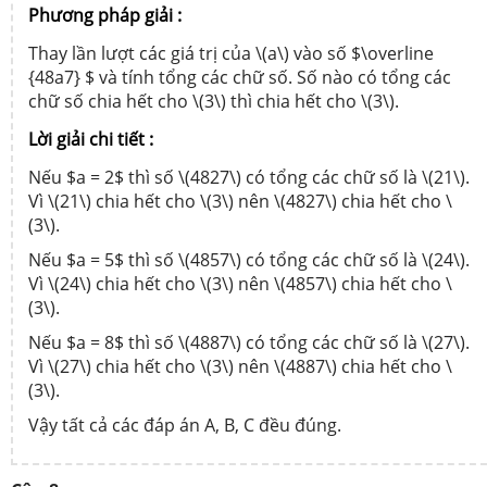
Phương pháp giải :
Thay lần lượt các giá trị của \(a\) vào số $\overline
{48a7} $ và tính tổng các chữ số. Số nào có tổng các
chữ số chia hết cho \(3\) thì chia hết cho \(3\).
Lời giải chi tiết :
Nếu $a = 2$ thì số \(4827\) có tổng các chữ số là \(21\).
Vì \(21\) chia hết cho \(3\) nên \(4827\) chia hết cho \
(3\).
Nếu $a = 5$ thì số \(4857\) có tổng các chữ số là \(24\).
Vì \(24\) chia hết cho \(3\) nên \(4857\) chia hết cho \
(3\).
Nếu $a = 8$ thì số \(4887\) có tổng các chữ số là \(27\).
Vì \(27\) chia hết cho \(3\) nên \(4887\) chia hết cho \
(3\).
Vậy tất cả các đáp án A, B, C đều đúng.