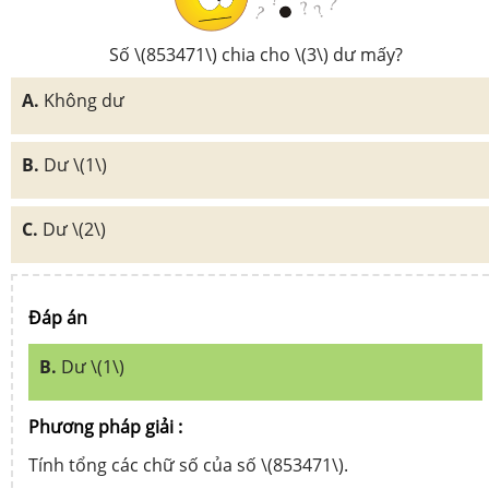
Số \(853471\) chia cho \(3\) dư mấy?
A.
Không dư
B.
Dư \(1\)
C.
Dư \(2\)
Đáp án
B.
Dư \(1\)
Phương pháp giải :
Tính tổng các chữ số của số \(853471\).