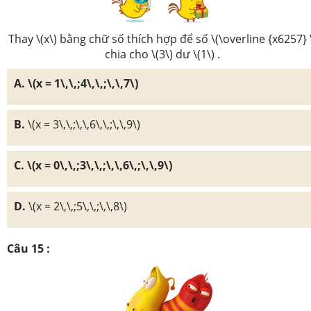
Thay \(x\) bằng chữ số thích hợp để số \(\overline {x6257} 
chia cho \(3\) dư \(1\) .
A. \(x = 1\,\,;4\,\,;\,\,7\)
B.
\(x = 3\,\,;\,\,6\,\,;\,\,9\)
C. \(x = 0\,\,;3\,\,;\,\,6\,;\,\,9\)
D.
\(x = 2\,\,;5\,\,;\,\,8\)
Câu 15 :