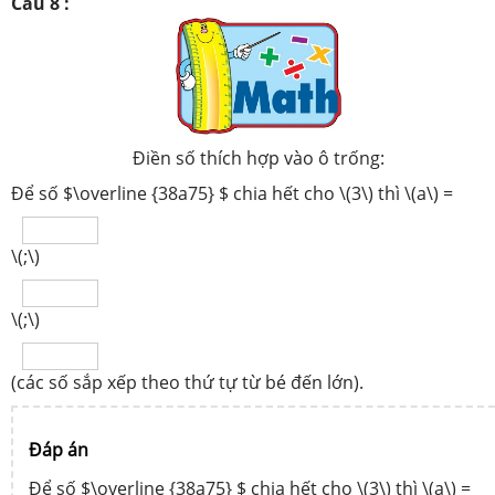
Câu 8 :
Điền số thích hợp vào ô trống:
Để số $\overline {38a75} $ chia hết cho \(3\) thì \(a\) =
\(;\)
\(;\)
(các số sắp xếp theo thứ tự từ bé đến lớn).
Đáp án
Để số $\overline {38a75} $ chia hết cho \(3\) thì \(a\) =