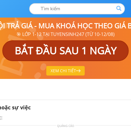
ỘI TRẢ GIÁ - MUA KHOÁ HỌC THEO GIÁ
🎯 LỚP 1-12 TẠI TUYENSINH247 (TỪ 10-12/08)
BẮT ĐẦU SAU 1 NGÀY
XEM CHI TIẾT
oặc sự việc
c:
QUẢNG CÁO