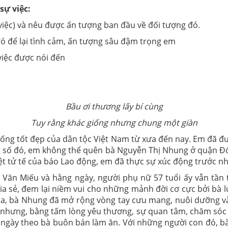
ự việc:
việc) và nêu được ấn tượng ban đầu về đối tượng đó.
ó để lại tình cảm, ấn tượng sâu đậm trọng em
việc được nói đến
Bầu ơi thương lấy bí cùng
Tuy rằng khác giống nhưng chung một giàn
thống tốt đẹp của dân tộc Việt Nam từ xưa đến nay. Em đã 
ong số đó, em không thể quên bà Nguyễn Thị Nhung ở quận Đố
iệt tử tế của báo Lao động, em đã thực sự xúc động trước n
 Miếu và hằng ngày, người phụ nữ 57 tuổi ấy vẫn tần tả
a sẻ, đem lại niềm vui cho những mảnh đời cơ cực bởi bà lu
m qua, bà Nhung đã mở rộng vòng tay cưu mang, nuôi dưỡng va
hế nhưng, bằng tấm lòng yêu thương, sự quan tâm, chăm sóc hê
ngày theo bà buôn bán làm ăn. Với những người con đó, bà 