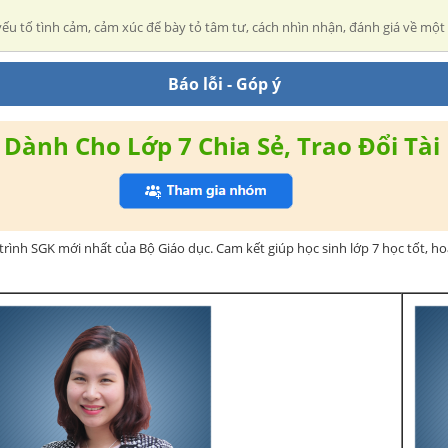
yếu tố tình cảm, cảm xúc để bày tỏ tâm tư, cách nhìn nhận, đánh giá về một
Báo lỗi - Góp ý
Dành Cho Lớp 7 Chia Sẻ, Trao Đổi Tài 
rình SGK mới nhất của Bộ Giáo dục. Cam kết giúp học sinh lớp 7 học tốt, h