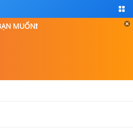
 BẠN MUỐN❗