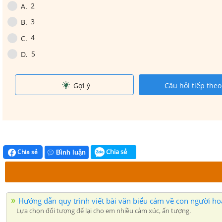
2
A
.
3
B
.
4
C
.
5
D
.
Gợi ý
Câu hỏi tiếp theo
Chia sẻ
Chia sẻ
Bình luận
Hướng dẫn quy trình viết bài văn biểu cảm về con người hoặ
Lựa chọn đối tượng để lại cho em nhiều cảm xúc, ấn tượng.