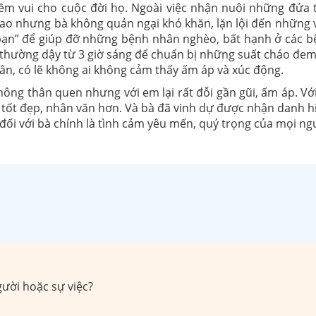
m vui cho cuộc đời họ. Ngoài việc nhận nuôi những đứa tr
̃ cao nhưng bà không quản ngại khó khăn, lặn lội đến những
n” để giúp đỡ những bệnh nhân nghèo, bất hạnh ở các bệ
thường dậy từ 3 giờ sáng để chuẩn bị những suất cháo đem
n, có lẽ không ai không cảm thấy ấm áp và xúc động.
ông thân quen nhưng với em lại rất đỗi gần gũi, ấm áp. Với 
 tốt đẹp, nhân văn hơn. Và bà đã vinh dự được nhận danh hi
́i với bà chính là tình cảm yêu mến, quý trọng của mọi ngươ
ời hoặc sự việc?