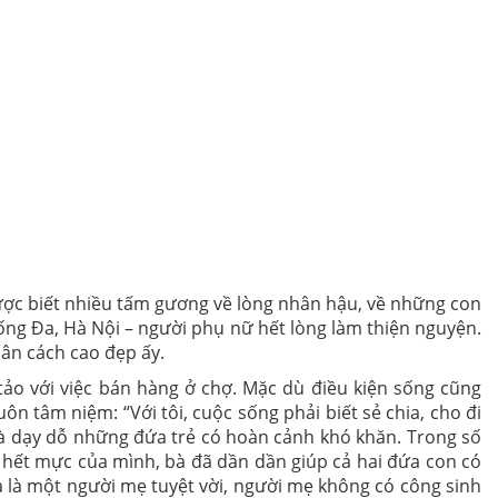
được biết nhiều tấm gương về lòng nhân hậu, về những con
ng Đa, Hà Nội – người phụ nữ hết lòng làm thiện nguyện.
hân cách cao đẹp ấy.
o với việc bán hàng ở chợ. Mặc dù điều kiện sống cũng
ôn tâm niệm: “Với tôi, cuộc sống phải biết sẻ chia, cho đi
̀ dạy dỗ những đứa trẻ có hoàn cảnh khó khăn. Trong số
́t mực của mình, bà đã dần dần giúp cả hai đứa con có
là một người mẹ tuyệt vời, người mẹ không có công sinh