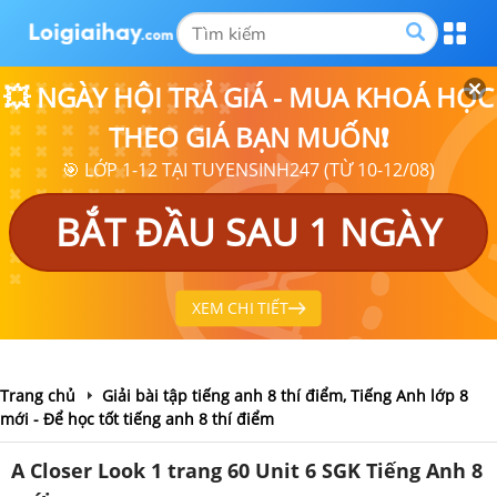
💥 NGÀY HỘI TRẢ GIÁ - MUA KHOÁ HỌC
THEO GIÁ BẠN MUỐN❗
🎯 LỚP 1-12 TẠI TUYENSINH247 (TỪ 10-12/08)
BẮT ĐẦU SAU 1 NGÀY
XEM CHI TIẾT
Trang chủ
Giải bài tập tiếng anh 8 thí điểm, Tiếng Anh lớp 8
mới - Để học tốt tiếng anh 8 thí điểm
A Closer Look 1 trang 60 Unit 6 SGK Tiếng Anh 8