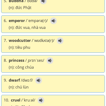
5.
Buddha
/ˈbʊdə/
(n): đức Phật
6.
emperor
/ˈempərə(r)/
(n): đức vua, nhà vua
7.
woodcutter
/ˈwʊdkʌtə(r)/
(n): tiều phu
8.
princess
/ˌprɪnˈses/
(n): công chúa
9.
dwarf
/dwɔːf/
(n): chú lùn
10.
cruel
/ˈkruːəl/