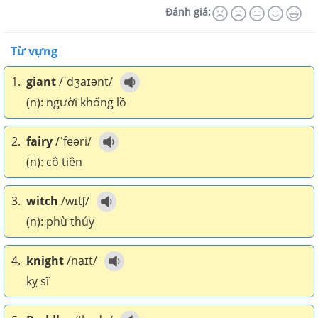
Đánh giá:
Từ vựng
1.
giant
/ˈdʒaɪənt/
(n): người khổng lồ
2.
fairy
/ˈfeəri/
(n): cô tiên
3.
witch
/wɪtʃ/
(n): phù thủy
4.
knight
/naɪt/
kỵ sĩ