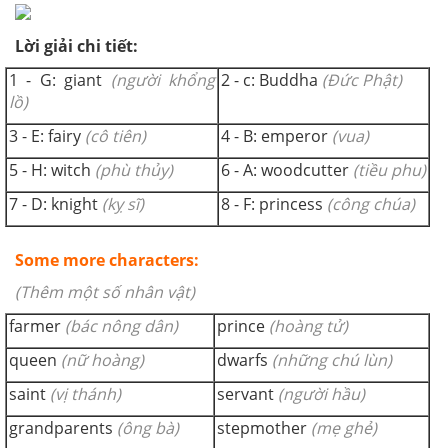
Lời giải chi tiết:
1 - G: giant
(người khổng
2 - c: Buddha
(Đức Phật)
lồ)
3 - E: fairy
(cô tiên)
4 - B: emperor
(vua)
5 - H: witch
(phù thủy)
6 - A: woodcutter
(tiều phu)
7 - D: knight
(kỵ sĩ)
8 - F: princess
(công chúa)
Some more characters:
(Thêm một số nhân vật)
farmer
(bác nông dân)
prince
(hoàng tử)
queen
(nữ hoàng)
dwarfs
(những chú lùn)
saint
(vị thánh)
servant
(người hầu)
grandparents
(ông bà)
stepmother
(mẹ ghẻ)