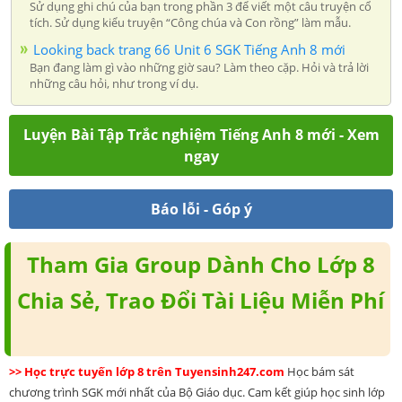
Sử dụng ghi chú của bạn trong phần 3 để viết một câu truyện cổ
tích. Sử dụng kiểu truyện “Công chúa và Con rồng” làm mẫu.
Looking back trang 66 Unit 6 SGK Tiếng Anh 8 mới
Bạn đang làm gì vào những giờ sau? Làm theo cặp. Hỏi và trả lời
những câu hỏi, như trong ví dụ.
Luyện Bài Tập Trắc nghiệm Tiếng Anh 8 mới - Xem
ngay
Báo lỗi - Góp ý
Tham Gia Group Dành Cho Lớp 8
Chia Sẻ, Trao Đổi Tài Liệu Miễn Phí
>> Học trực tuyến lớp 8 trên Tuyensinh247.com
Học bám sát
chương trình SGK mới nhất của Bộ Giáo dục. Cam kết giúp học sinh lớp