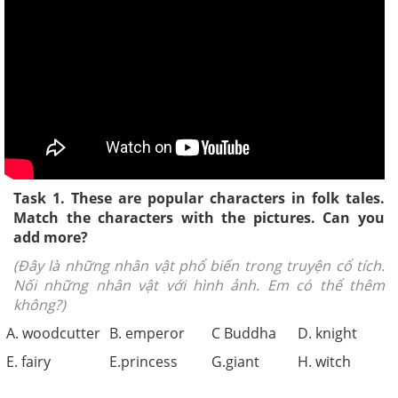
Task 1. These are popular characters in folk tales.
Match the characters with the pictures. Can you
add more?
(Đây là những nhân vật phổ biến trong truyện cổ tích.
Nối những nhân vật với hình ảnh. Em có thể thêm
không?)
A. woodcutter
B. emperor
C Buddha
D. knight
E. fairy
E.princess
G.giant
H. witch