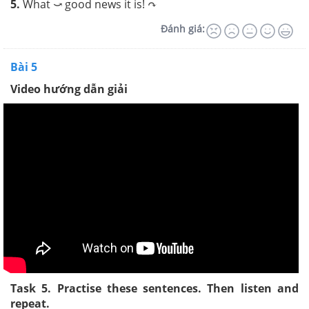
5.
What ⤻ good news it is!
↷
Đánh giá:
Bài 5
Video hướng dẫn giải
Task 5. Practise these sentences. Then listen and
repeat.