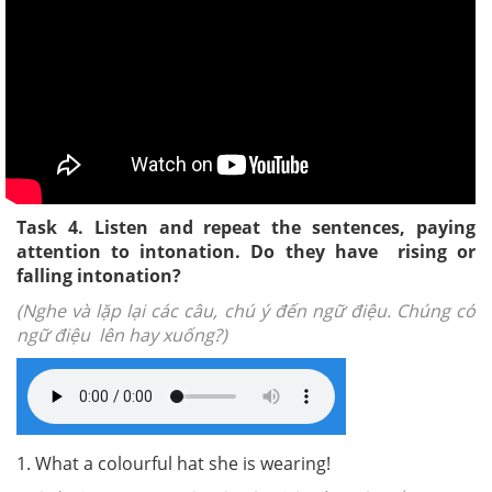
Task 4. Listen and repeat the sentences, paying
attention to intonation. Do they have rising or
falling intonation?
(Nghe và lặp lại các câu, chú ý đến ngữ điệu. Chúng có
ngữ điệu lên hay xuống?)
1. What a colourful hat she is wearing!