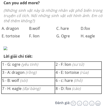
Can you add more?
(Những sinh vật này là những nhân vật phổ biến trong
truyện cổ tích. Nối những sinh vật với hình ảnh. Em có
thể thêm không?)
A. dragon
B.wolf
C. hare
D.fox
E. tortoise
F. lion
G. Ogre
H. eagle
Lời giải chi tiết:
1 - G: ogre
(yêu tinh)
2 - F: lion
(sư tử)
3 - A: dragon
(rồng)
4 - E: tortoise
(rùa)
5 - B: wolf
(sói)
6 - c: hare
(thỏ)
7 - H: eagle
(đại bàng)
8 - D: fox
(cáo)
Đánh giá: