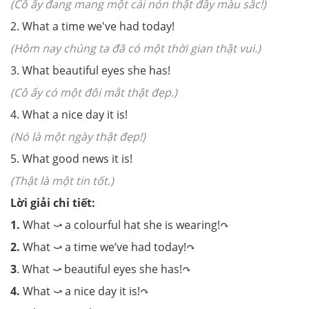
(Cô ấy đang mang một cái nón thật đầy màu sắc!
)
2. What a time we've had today!
(Hôm nay chúng ta đã có một thời gian thật vui.
)
3. What beautiful eyes she has!
(Cô ấy có một đôi mắt thật đẹp.
)
4. What a nice day it is!
(Nó là một ngày thật đẹp!
)
5. What good news it is!
(Thật là một tin tốt.
)
Lời giải chi tiết:
1.
What ⤻ a colourful hat she is wearing!↷
2.
What ⤻ a time we’ve had today!↷
3
. What ⤻ beautiful eyes she has!↷
4.
What ⤻ a nice day it is!↷