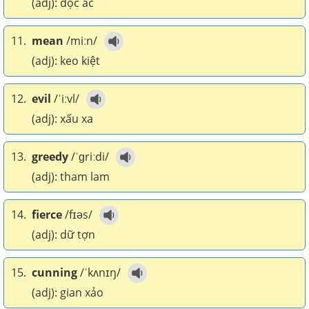
(adj): độc ác
11.
mean
/miːn/
(adj): keo kiệt
12.
evil
/ˈiːvl/
(adj): xấu xa
13.
greedy
/ˈɡriːdi/
(adj): tham lam
14.
fierce
/fɪəs/
(adj): dữ tợn
15.
cunning
/ˈkʌnɪŋ/
(adj): gian xảo