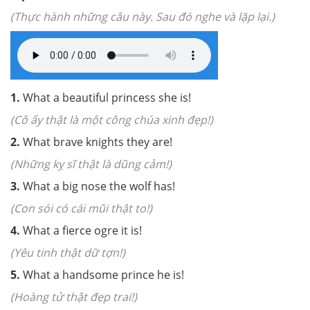
(Thực hành những câu nà
y.
Sau
đ
ó nghe và lặp lại.)
1.
What a beautiful princess she is!
(Cô ấy thật là một công chúa xinh đẹp!
)
2.
What brave knights they are!
(Những kỵ sĩ thật là dũng cảm!
)
3.
What a big nose the wolf has!
(Con sói có cái mũi thật to!
)
4.
What a fierce ogre it is!
(Yêu tinh thật dữ tợn!
)
5.
What a handsome prince he is!
(Hoàng tử thật đẹp trai!
)