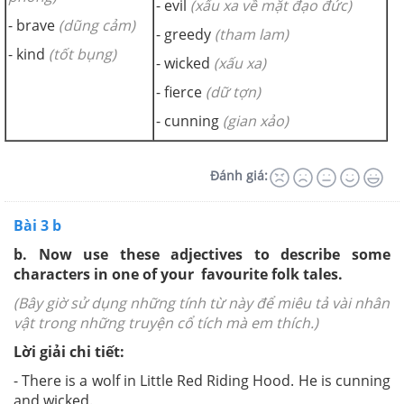
- evil
(xấu xa về mặt đạo đức)
- brave
(dũng cảm)
- greedy
(tham lam)
- kind
(tốt bụng)
- wicked
(xấu xa)
- fierce
(dữ tợn)
- cunning
(gian xảo)
Đánh giá:
Bài 3 b
b. Now use these adjectives to describe some
characters in one of your favourite folk tales.
(Bây giờ sử dụng những tính từ này để miêu tả vài nhân
vật trong những truyện cổ tích mà em thích.)
Lời giải chi tiết:
- There is a wolf in Little Red Riding Hood. He is cunning
and wicked.