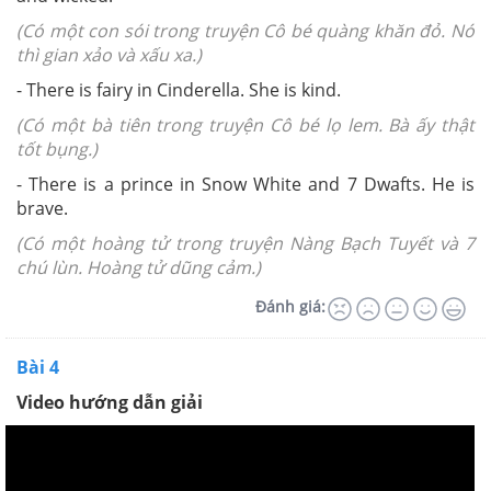
(Có một con sói trong truyện Cô bé quàng khăn đỏ. Nó
thì gian xảo và xấu xa.)
- There is fairy in Cinderella. She is kind.
(Có một bà tiên trong truyện Cô bé lọ lem. Bà ấy thật
tốt bụng.)
- There is a prince in Snow White and 7 Dwafts. He is
brave.
(Có một hoàng tử trong truyện Nàng Bạch Tuyết và 7
chú lùn. Hoàng tử dũng cảm.)
Đánh giá:
Bài 4
Video hướng dẫn giải