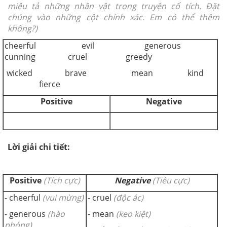
miêu tả những nhân vật trong truyện cổ tích. Đặt
chúng vào những cột chính xác. Em có thể thêm
không?)
cheerful evil generous
cunning cruel greedy
wicked brave mean kind
fierce
Positive
Negative
Lời giải chi tiết:
Positive
(Tích cực)
Negative
(Tiêu cực)
- cheerful
(vui mừng)
- cruel
(độc ác)
- generous
(hào
- mean
(keo kiệt)
phóng)