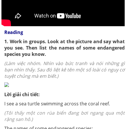
Reading
1. Work in groups. Look at the picture and say what
you see. Then list the names of some endangered
species you know.
(Làm việc nhóm. Nhìn vào bức tranh và nói những gì
bạn nhìn thấy. Sau đó liệt kê tên một số loài có nguy cơ
tuyệt chủng mà em biết.)
Lời giải chi tiết:
I see a sea turtle swimming across the coral reef.
(Tôi thấy một con rùa biển đang bơi ngang qua một
rặng san hô.)
The names of some endangered species: