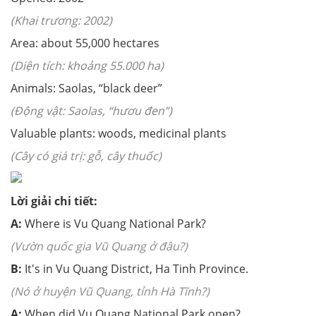
(Khai trương: 2002)
Area: about 55,000 hectares
(Diện tích: khoảng 55.000 ha)
Animals: Saolas, “black deer”
(Động vật: Saolas, “hươu đen”)
Valuable plants: woods, medicinal plants
(Cây có giá trị: gỗ, cây thuốc)
Lời giải chi tiết:
A:
Where is Vu Quang National Park?
(Vườn quốc gia Vũ Quang ở đâu?)
B:
It's in Vu Quang District, Ha Tinh Province.
(Nó ở huyện Vũ Quang, tỉnh Hà Tĩnh?)
A:
When did Vu Quang National Park open?