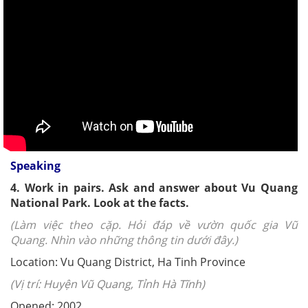
Speaking
4. Work in pairs. Ask and answer about Vu Quang
National Park. Look at the facts.
(Làm việc theo cặp. Hỏi đáp về vườn quốc gia Vũ
Quang. Nhìn vào những thông tin dưới đây.)
Location: Vu Quang District, Ha Tinh Province
(Vị trí: Huyện Vũ Quang, Tỉnh Hà Tĩnh)
Opened: 2002