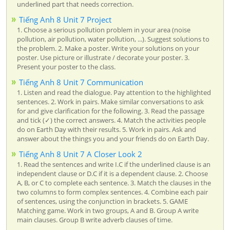
underlined part that needs correction.
Tiếng Anh 8 Unit 7 Project
1. Choose a serious pollution problem in your area (noise
pollution, air pollution, water pollution, ...). Suggest solutions to
the problem. 2. Make a poster. Write your solutions on your
poster. Use picture or illustrate / decorate your poster. 3.
Present your poster to the class.
Tiếng Anh 8 Unit 7 Communication
1. Listen and read the dialogue. Pay attention to the highlighted
sentences. 2. Work in pairs. Make similar conversations to ask
for and give clarification for the following. 3. Read the passage
and tick (✓) the correct answers. 4. Match the activities people
do on Earth Day with their results. 5. Work in pairs. Ask and
answer about the things you and your friends do on Earth Day.
Tiếng Anh 8 Unit 7 A Closer Look 2
1. Read the sentences and write I.C if the underlined clause is an
independent clause or D.C if it is a dependent clause. 2. Choose
A, B, or C to complete each sentence. 3. Match the clauses in the
two columns to form complex sentences. 4. Combine each pair
of sentences, using the conjunction in brackets. 5. GAME
Matching game. Work in two groups, A and B. Group A write
main clauses. Group B write adverb clauses of time.