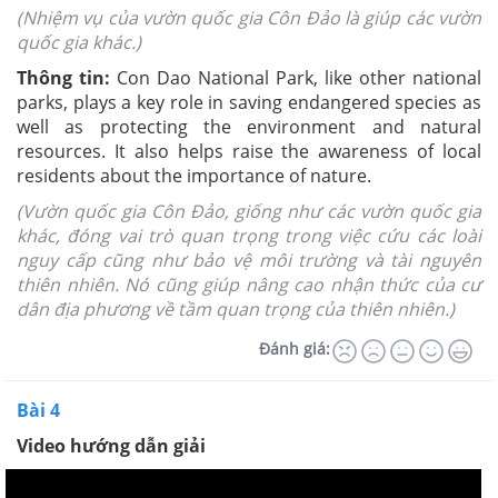
(Nhiệm vụ của vườn quốc gia Côn Đảo là giúp các vườn
quốc gia khác.)
Thông tin:
Con Dao National Park, like other national
parks, plays a key role in saving endangered species as
well as protecting the environment and natural
resources. It also helps raise the awareness of local
residents about the importance of nature.
(Vườn quốc gia Côn Đảo, giống như các vườn quốc gia
khác, đóng vai trò quan trọng trong việc cứu các loài
nguy cấp cũng như bảo vệ môi trường và tài nguyên
thiên nhiên. Nó cũng giúp nâng cao nhận thức của cư
dân địa phương về tầm quan trọng của thiên nhiên.)
Đánh giá:
Bài 4
Video hướng dẫn giải