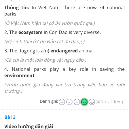
Thông tin:
In Viet Nam, there are now 34 national
parks.
(Ở Việt Nam hiện tại có 34 vườn quốc gia.)
2. The
ecosystem
in Con Dao is very diverse.
(Hệ sinh thái ở Côn Đảo rất đa dạng.)
3. The dugong is a(n)
endangered
animal.
(Cá cúi là một loài động vật nguy cấp.)
4. National parks play a key role in saving the
environment
.
(Vườn quốc gia đóng vai trò trong việc bảo vệ môi
trường.)
Đánh giá:
(4/5 ⭐ - 1 lượt)
Bài 3
Video hướng dẫn giải