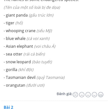
(Tên của một số loài bị đe dọa)
- giant panda
(gấu trúc lớn)
- tiger
(hổ)
- whooping crane
(sếu Mỹ)
- blue whale
(cá voi xanh)
- Asian elephant
(voi châu Á)
- sea otter
(rái cá biển)
- snow leopard
(báo tuyết)
- gorilla
(khỉ đột)
- Tasmanian devil
(quỷ Tasmania)
- orangutan
(đười ươi)
Đánh giá:
Bài 2