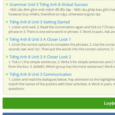
Grammar Unit 3 Tiếng Anh 8 Global Success
- Một câu đơn gồm một mệnh đề độc lập. - Một câu ghép bao gồm hai hay n
however (tuy nhiên), therefore (vì vậy), otherwise (ngược lại)
Tiếng Anh 8 Unit 3 Getting Started
1. Listen and read. 2. Read the conversation again and tick (v) T (True
phrase in 3. There is one extra word or phrase. 5. Work in pairs. Ask a
Tiếng Anh 8 Unit 3 A Closer Look 1
1. Circle the correct options to complete the phrases. 2. Use the corre
sounds /ʊə/ and /ɔɪ/. Then put the words into the correct columns. 5. 
Tiếng Anh 8 Unit 3 A Closer Look 2
1. Tick (✓) the simple sentences. 2. Write S for simple sentences an
from the box. 5. GAMES. Which group has the most sentences? Work i
Tiếng Anh 8 Unit 3 Communication
1. Listen and read the dialogues below. Pay attention to the highlight
match the names of the posters with their activities. 4. Work in pairs
questions:
Luyện