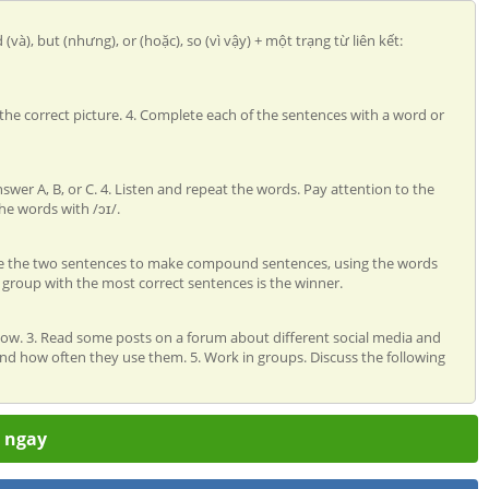
à), but (nhưng), or (hoặc), so (vì vậy) + một trạng từ liên kết:
r the correct picture. 4. Complete each of the sentences with a word or
swer A, B, or C. 4. Listen and repeat the words. Pay attention to the
he words with /ɔɪ/.
mbine the two sentences to make compound sentences, using the words
roup with the most correct sentences is the winner.
below. 3. Read some posts on a forum about different social media and
 and how often they use them. 5. Work in groups. Discuss the following
m ngay