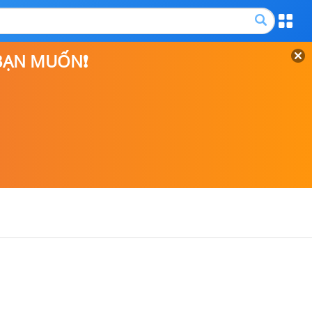
 BẠN MUỐN❗