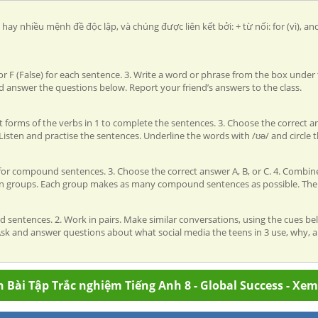
hiều mệnh đề độc lập, và chúng được liên kết bởi: + từ nối: for (vì), and (v
) or F (False) for each sentence. 3. Write a word or phrase from the box unde
nd answer the questions below. Report your friend’s answers to the class.
ct forms of the verbs in 1 to complete the sentences. 3. Choose the correct an
Listen and practise the sentences. Underline the words with /ʊə/ and circle t
d C for compound sentences. 3. Choose the correct answer A, B, or C. 4. Co
n groups. Each group makes as many compound sentences as possible. The g
ed sentences. 2. Work in pairs. Make similar conversations, using the cues 
. Ask and answer questions about what social media the teens in 3 use, why,
 Bài Tập Trắc nghiệm Tiếng Anh 8 - Global Success - Xe