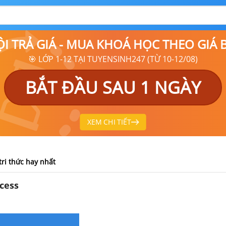
ỘI TRẢ GIÁ - MUA KHOÁ HỌC THEO GIÁ
🎯 LỚP 1-12 TẠI TUYENSINH247 (TỪ 10-12/08)
BẮT ĐẦU SAU 1 NGÀY
XEM CHI TIẾT
tri thức hay nhất
cess