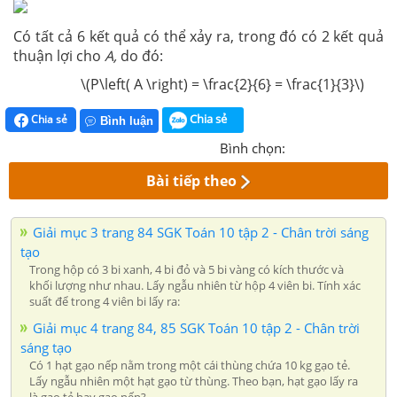
Có tất cả 6 kết quả có thể xảy ra, trong đó có 2 kết quả
thuận lợi cho
A,
do đó:
\(P\left( A \right) = \frac{2}{6} = \frac{1}{3}\)
Chia sẻ
Chia sẻ
Bình luận
Bình chọn:
Bài tiếp theo
Giải mục 3 trang 84 SGK Toán 10 tập 2 - Chân trời sáng
tạo
Trong hộp có 3 bi xanh, 4 bi đỏ và 5 bi vàng có kích thước và
khối lượng như nhau. Lấy ngẫu nhiên từ hộp 4 viên bi. Tính xác
suất để trong 4 viên bi lấy ra:
Giải mục 4 trang 84, 85 SGK Toán 10 tập 2 - Chân trời
sáng tạo
Có 1 hạt gạo nếp nằm trong một cái thùng chứa 10 kg gạo tẻ.
Lấy ngẫu nhiên một hạt gạo từ thùng. Theo bạn, hạt gạo lấy ra
là gạo tẻ hay gạo nếp?