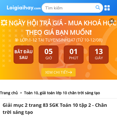
💥 NGÀY HỘI TRẢ GIÁ - MUA KHOÁ HỌC
THEO GIÁ BẠN MUỐN❗
🎯 LỚP 1-12 TẠI TUYENSINH247 (TỪ 10-12/08)
05
01
13
BẮT ĐẦU
SAU
GIỜ
PHÚT
GIÂY
XEM CHI TIẾT
Trang chủ
Toán 10, giải toán lớp 10 chân trời sáng tạo
Giải mục 2 trang 83 SGK Toán 10 tập 2 - Chân
trời sáng tạo