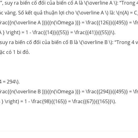
h”, suy ra biến cố đối của biến cố A là \(\overline A \): “Trong
ặc vàng. Số kết quả thuận lợi cho \(\overline A \) là: \(n(A) = C
\frac{{n(\overline A )}}{{n(\Omega )}} = \frac{{126}}{{495}} = \f
} \right) = 1 - \frac{{14}}{{55}} = \frac{{41}}{{55}}\).
 suy ra biến cố đối của biến cố B là \(\overline B \): “Trong 4 v
ặc có 1 bi đỏ.
4 = 294\).
\frac{{n(\overline B )}}{{n(\Omega )}} = \frac{{294}}{{495}} = \f
} \right) = 1 - \frac{98}{{165}} = \frac{{67}}{{165}}\).