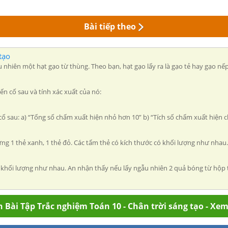
Bài tiếp theo
tạo
 nhiên một hạt gạo từ thùng. Theo bạn, hạt gạo lấy ra là gạo tẻ hay gạo nế
ến cố sau và tính xác xuất của nó:
cố sau: a) “Tổng số chấm xuất hiện nhỏ hơn 10” b) “Tích số chấm xuất hiện c
ng 1 thẻ xanh, 1 thẻ đỏ. Các tấm thẻ có kích thước có khối lượng như nhau
ối lượng như nhau. An nhận thấy nếu lấy ngẫu nhiên 2 quả bóng từ hộp thì 
 Bài Tập Trắc nghiệm Toán 10 - Chân trời sáng tạo - Xe