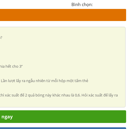
Bình chọn:
p?
hia hết cho 3”
. Lần lượt lấy ra ngẫu nhiên từ mỗi hộp một tấm thẻ
xác suất để 2 quả bóng này khác nhau là 0,6. Hỏi xác suất để lấy ra
m ngay