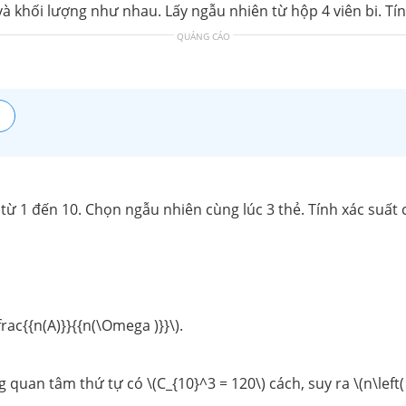
và khối lượng như nhau. Lấy ngẫu nhiên từ hộp 4 viên bi. Tính
QUẢNG CÁO
 1 đến 10. Chọn ngẫu nhiên cùng lúc 3 thẻ. Tính xác suất củ
frac{{n(A)}}{{n(\Omega )}}\).
quan tâm thứ tự có \(C_{10}^3 = 120\) cách, suy ra \(n\left(