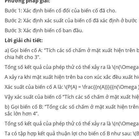
Phương pháp giải:
Bước 1: Xác định biến cố đối của biến cố đã cho.
Bước 2: Xác định xác suất của biến cố đã xác định ở bước 
Bước 3: Xác định biến cố ban đầu.
Lời giải chi tiết:
a) Gọi biến cố A: “Tích các số chấm ở mặt xuất hiện trên 
chia hết cho 3".
Tổng số kết quả của phép thử có thể xảy ra là \(n(\Omega )
A xảy ra khi mặt xuất hiện trên ba con xúc xắc đều xuất hiệ
Xác suất của biến cố A là: \(P(A) = \frac{{n(A)}}{{n(\Omega )}
Vậy xác suất của biến cố “Tích các số chấm ở mặt xuất hiện t
b) Gọi biến cố B: “Tổng các số chấm ở mặt xuất hiện trê
sắc lớn hơn 4”.
Tổng số kết quả của phép thử có thể xảy ra là \(n(\Omega )
Ta có tập hợp kết quả thuận lợi cho biến cố B như sau: \(B = \