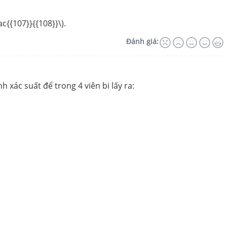
c{{107}}{{108}}\).
Đánh giá:
h xác suất để trong 4 viên bi lấy ra: