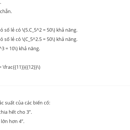
.
 chẵn.
ó số lẻ có \(5.C_5^2 = 50\) khả năng.
ó số lẻ có \(C_5^2.5 = 50\) khả năng.
^3 = 10\) khả năng.
 \frac{{11}}{{12}}\)
ác suất của các biến cố:
hia hết cho 3”.
 lớn hơn 4”.