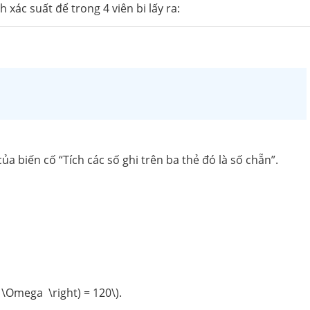
 xác suất để trong 4 viên bi lấy ra:
a biến cố “Tích các số ghi trên ba thẻ đó là số chẵn”.
 \Omega \right) = 120\).