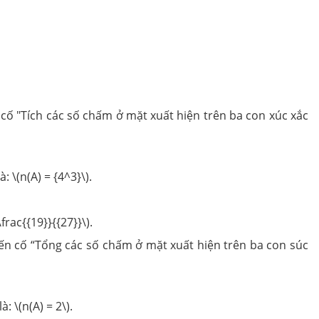
n cố "Tích các số chấm ở mặt xuất hiện trên ba con xúc xắc
 \(n(A) = {4^3}\).
frac{{19}}{{27}}\).
iến cố “Tổng các số chấm ở mặt xuất hiện trên ba con súc
: \(n(A) = 2\).