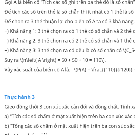
Gọi A là biến cố “Tích các số ghi trên ba thẻ đó là số chẵn”
Để tích các số trên thẻ là số chẵn thì ít nhất có 1 thẻ là số
Để chọn ra 3 thẻ thuận lợi cho biến cố A ta có 3 khả năng.
+) Khả năng 1: 3 thẻ chọn ra có 1 thẻ có số chẵn và 2 thẻ c
+) Khả năng 2: 3 thẻ chọn ra có 2 thẻ có số chẵn và 1 thẻ c
+) Khả năng 3: 3 thẻ chọn ra có đều là có số chắn có \(C_5
Suy ra \(n\left( A \right) = 50 + 50 + 10 = 110\).
Vậy xác suất của biến cố A là: \(P(A) = \frac{{110}}{{120}} =
Thực hành 3
Gieo đồng thời 3 con xúc xắc cân đối và đồng chất. Tính x
a) “Tích các số chấm ở mặt xuất hiện trên ba con xúc xắc c
b) “Tổng các số chấm ở mặt xuất hiện trên ba con súc sắc