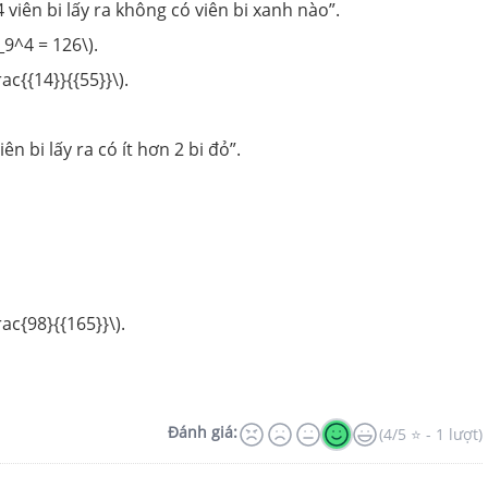
 4 viên bi lấy ra không có viên bi xanh nào”.
_9^4 = 126\).
rac{{14}}{{55}}\).
iên bi lấy ra có ít hơn 2 bi đỏ”.
rac{98}{{165}}\).
Đánh giá:
(4/5 ⭐ - 1 lượt)