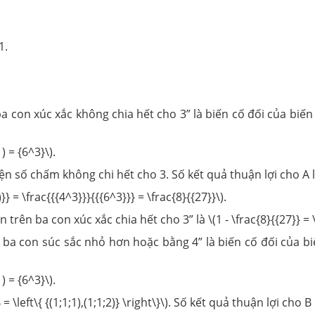
1.
ba con xúc xắc không chia hết cho 3” là biến cố đối của biế
 = {6^3}\).
n số chấm không chi hết cho 3. Số kết quả thuận lợi cho A là:
} = \frac{{{4^3}}}{{{6^3}}} = \frac{8}{{27}}\).
rên ba con xúc xắc chia hết cho 3” là \(1 - \frac{8}{{27}} = \
n ba con súc sắc nhỏ hơn hoặc bằng 4” là biến cố đối của b
 = {6^3}\).
left\{ {(1;1;1),(1;1;2)} \right\}\). Số kết quả thuận lợi cho B là