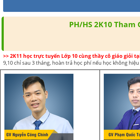
PH/HS 2K10 Tham Gi
>> 2K11 học trực tuyến Lớp 10 cùng thầy cô giáo giỏi t
9,10 chỉ sau 3 tháng, hoàn trả học phí nếu học không hiệu