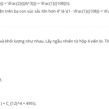
} = \frac{2}{{{6^3}}} = \frac{1}{{108}}\).
trên ba con súc sắc lớn hơn 4” là \(1 - \frac{1}{{108}} = \fra
 và khối lượng như nhau. Lấy ngẫu nhiên từ hộp 4 viên bi. Tín
1.
 = C_{12}^4 = 495\).