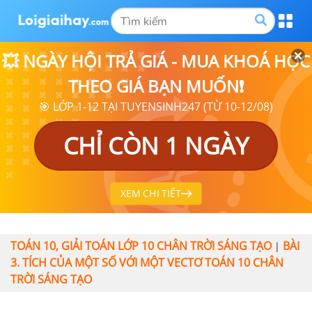
💥 NGÀY HỘI TRẢ GIÁ - MUA KHOÁ HỌC
THEO GIÁ BẠN MUỐN❗
🎯 LỚP 1-12 TẠI TUYENSINH247 (TỪ 10-12/08)
CHỈ CÒN 1 NGÀY
XEM CHI TIẾT
TOÁN 10, GIẢI TOÁN LỚP 10 CHÂN TRỜI SÁNG TẠO
BÀI
|
3. TÍCH CỦA MỘT SỐ VỚI MỘT VECTƠ TOÁN 10 CHÂN
TRỜI SÁNG TẠO