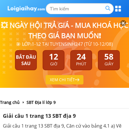
💥 NGÀY HỘI TRẢ GIÁ - MUA KHOÁ HỌC
THEO GIÁ BẠN MUỐN❗
🎯 LỚP 1-12 TẠI TUYENSINH247 (TỪ 10-12/08)
12
24
57
BẮT ĐẦU
SAU
GIỜ
PHÚT
GIÂY
XEM CHI TIẾT
Trang chủ
SBT Địa lí lớp 9
Giải câu 1 trang 13 SBT địa 9
Giải câu 1 trang 13 SBT địa 9, Căn cứ vào bảng 4.1 a) Vẽ