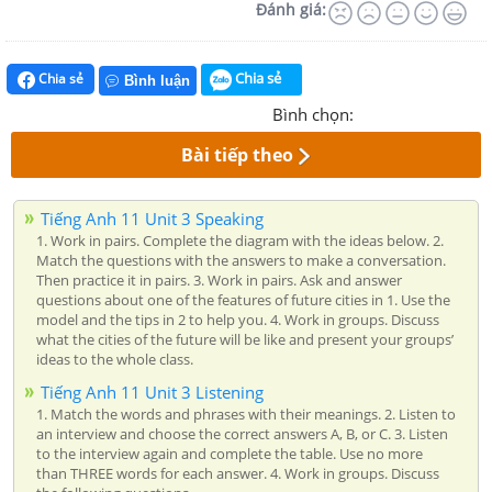
Đánh giá:
Chia sẻ
Chia sẻ
Bình luận
Bình chọn:
Bài tiếp theo
Tiếng Anh 11 Unit 3 Speaking
1. Work in pairs. Complete the diagram with the ideas below. 2.
Match the questions with the answers to make a conversation.
Then practice it in pairs. 3. Work in pairs. Ask and answer
questions about one of the features of future cities in 1. Use the
model and the tips in 2 to help you. 4. Work in groups. Discuss
what the cities of the future will be like and present your groups’
ideas to the whole class.
Tiếng Anh 11 Unit 3 Listening
1. Match the words and phrases with their meanings. 2. Listen to
an interview and choose the correct answers A, B, or C. 3. Listen
to the interview again and complete the table. Use no more
than THREE words for each answer. 4. Work in groups. Discuss