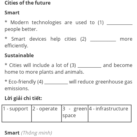
Cities of the future
Smart
* Modern technologies are used to (1) ____________
people better.
* Smart devices help cities (2) ____________ more
efficiently.
Sustainable
* Cities will include a lot of (3) ___________ and become
home to more plants and animals.
* Eco-friendly (4) ___________ will reduce greenhouse gas
emissions.
Lời giải chi tiết:
1 - support
2 - operate
3 - green
4 - infrastructure
space
Smart
(Thông minh)