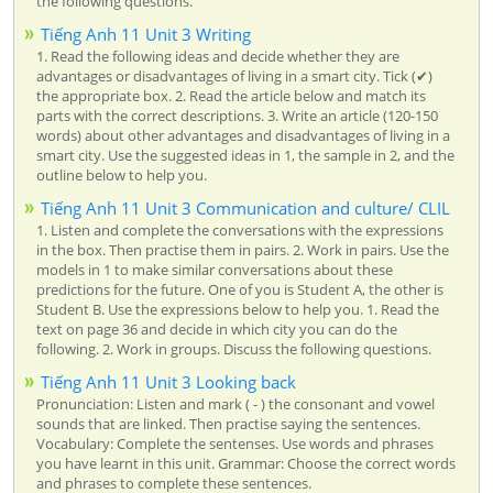
the following questions.
Tiếng Anh 11 Unit 3 Writing
1. Read the following ideas and decide whether they are
advantages or disadvantages of living in a smart city. Tick (✔)
the appropriate box. 2. Read the article below and match its
parts with the correct descriptions. 3. Write an article (120-150
words) about other advantages and disadvantages of living in a
smart city. Use the suggested ideas in 1, the sample in 2, and the
outline below to help you.
Tiếng Anh 11 Unit 3 Communication and culture/ CLIL
1. Listen and complete the conversations with the expressions
in the box. Then practise them in pairs. 2. Work in pairs. Use the
models in 1 to make similar conversations about these
predictions for the future. One of you is Student A, the other is
Student B. Use the expressions below to help you. 1. Read the
text on page 36 and decide in which city you can do the
following. 2. Work in groups. Discuss the following questions.
Tiếng Anh 11 Unit 3 Looking back
Pronunciation: Listen and mark ( - ) the consonant and vowel
sounds that are linked. Then practise saying the sentences.
Vocabulary: Complete the sentenses. Use words and phrases
you have learnt in this unit. Grammar: Choose the correct words
and phrases to complete these sentences.