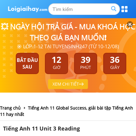
💥 NGÀY HỘI TRẢ GIÁ - MUA KHOÁ HỌC
THEO GIÁ BẠN MUỐN❗
🎯 LỚP 1-12 TẠI TUYENSINH247 (TỪ 10-12/08)
12
39
35
BẮT ĐẦU
SAU
GIỜ
PHÚT
GIÂY
XEM CHI TIẾT
Trang chủ
Tiếng Anh 11 Global Success, giải bài tập Tiếng Anh
11 hay nhất
Tiếng Anh 11 Unit 3 Reading