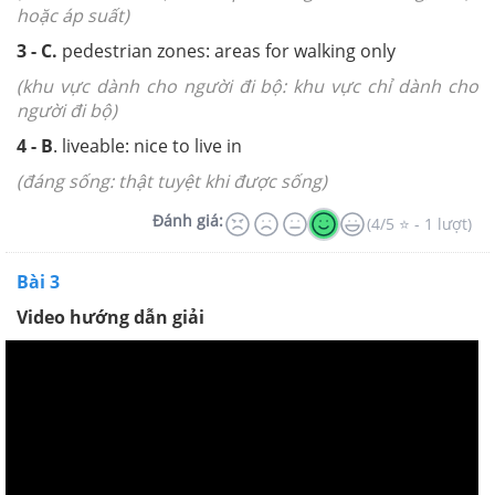
hoặc áp suất)
3
- C.
pedestrian zones: areas for walking only
(khu vực dành cho người đi bộ: khu vực chỉ dành cho
người đi bộ)
4
- B
. liveable: nice to live in
(đáng sống: thật tuyệt khi được sống)
Đánh giá:
(4/5 ⭐ - 1 lượt)
Bài 3
Video hướng dẫn giải