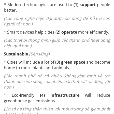
* Modern technologies are used to
(1) support
people
better.
(Các công nghệ hiện đại được sử dụng để
hỗ trợ
con
người tốt hơn.)
* Smart devices help cities
(2) operate
more efficiently.
(Các thiết bị thông minh giúp các thành phố
hoạt động
hiệu quả hơn.)
Sustainable
(Bền vững)
* Cities will include a lot of
(3) green space
and become
home to more plants and animals.
(Các thành phố sẽ có nhiều
không gian xanh
và trở
thành nơi sinh sống của nhiều loài thực vật và động vật
hơn.)
* Eco-friendly
(4) infrastructure
will reduce
greenhouse gas emissions.
(
Cơ sở hạ tầng
thân thiện với môi trường sẽ giảm phát