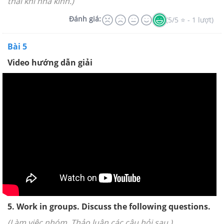
thải khí nhà kính.)
Đánh giá:
(5/5 ⭐ - 1 lượt)
Bài 5
Video hướng dẫn giải
5. Work in groups. Discuss the following questions.
(Làm việc nhóm. Thảo luận các câu hỏi sau.)