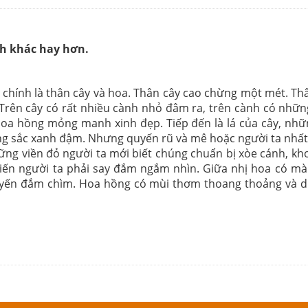
ch khác hay hơn.
 là thân cây và hoa. Thân cây cao chừng một mét. Thân
Trên cây có rất nhiều cành nhỏ đâm ra, trên cành có nhữn
a hồng mỏng manh xinh đẹp. Tiếp đến là lá của cây, những 
mang sắc xanh đậm. Nhưng quyến rũ và mê hoặc người ta nh
ững viền đỏ người ta mới biết chúng chuẩn bị xòe cánh, k
hiến người ta phải say đắm ngắm nhìn. Giữa nhị hoa có mà
 xuyến đắm chìm. Hoa hồng có mùi thơm thoang thoảng và 