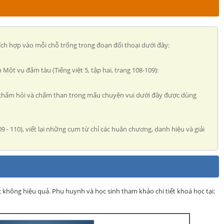
thích hợp vào mỗi chỗ trống trong đoạn đối thoại dưới đây:
n Một vụ đắm tàu (Tiếng việt 5, tập hai, trang 108-109):
hấm, chấm hỏi và chấm than trong mẩu chuyện vui dưới đây được dùng
109 - 110), viết lại những cụm từ chỉ các huân chương, danh hiệu và giải
ọc không hiệu quả. Phụ huynh và học sinh tham khảo chi tiết khoá học tại: