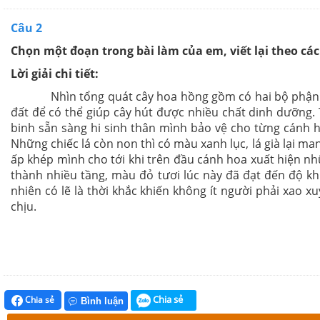
Câu 2
Chọn một đoạn trong bài làm của em, viết lại theo cá
Lời giải chi tiết:
Nhìn tổng quát cây hoa hồng gồm có hai bộ phận chính
đất để có thể giúp cây hút được nhiều chất dinh dưỡng. 
binh sẵn sàng hi sinh thân mình bảo vệ cho từng cánh ho
Những chiếc lá còn non thì có màu xanh lục, lá già lại 
ấp khép mình cho tới khi trên đầu cánh hoa xuất hiện nh
thành nhiều tầng, màu đỏ tươi lúc này đã đạt đến độ k
nhiên có lẽ là thời khắc khiến không ít người phải xao
chịu.
Chia sẻ
Chia sẻ
Bình luận