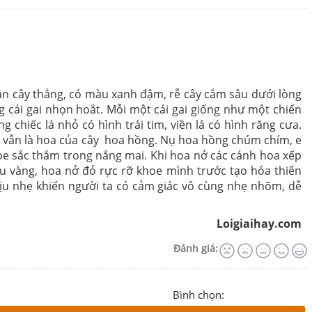
 cây thẳng, có màu xanh đậm, rễ cây cắm sâu dưới lòng
g cái gai nhọn hoắt. Mỗi một cái gai giống như một chiến
chiếc lá nhỏ có hình trái tim, viền lá có hình răng cưa.
ất vẫn là hoa của cây hoa hồng. Nụ hoa hồng chúm chím, e
hoe sắc thắm trong nắng mai. Khi hoa nở các cánh hoa xếp
u vàng, hoa nở đỏ rực rỡ khoe mình trước tạo hóa thiên
dịu nhẹ khiến người ta có cảm giác vô cùng nhẹ nhõm, dễ
Loigiaihay.com
Đánh giá:
Bình chọn: