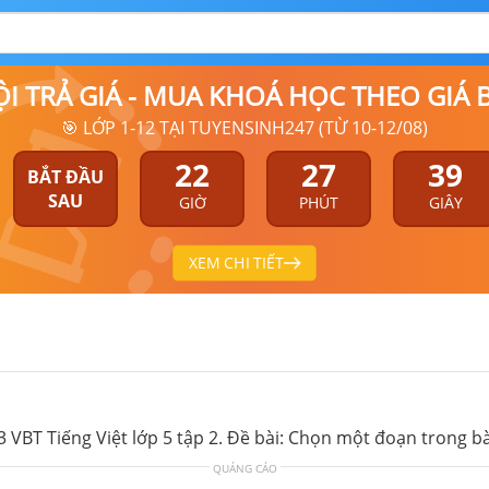
ỘI TRẢ GIÁ - MUA KHOÁ HỌC THEO GIÁ
🎯 LỚP 1-12 TẠI TUYENSINH247 (TỪ 10-12/08)
22
27
39
BẮT ĐẦU
SAU
GIỜ
PHÚT
GIÂY
XEM CHI TIẾT
 73 VBT Tiếng Việt lớp 5 tập 2. Đề bài: Chọn một đoạn trong b
QUẢNG CÁO