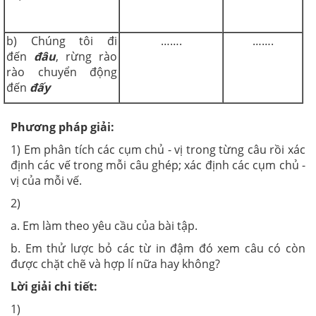
b) Chúng tôi đi
…….
…….
đến
đâu
, rừng rào
rào chuyển động
đến
đấy
Phương pháp giải:
1) Em phân tích các cụm chủ - vị trong từng câu rồi xác
định các vế trong mỗi câu ghép; xác định các cụm chủ -
vị của mỗi vế.
2)
a. Em làm theo yêu cầu của bài tập.
b. Em thử lược bỏ các từ in đậm đó xem câu có còn
được chặt chẽ và hợp lí nữa hay không?
Lời giải chi tiết:
1)