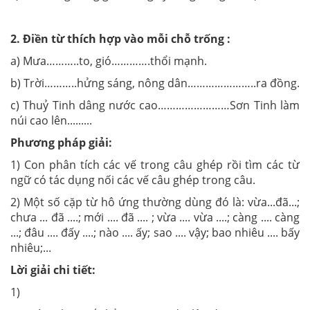
2.
Điền từ thích hợp vào mỗi chỗ trống :
a) Mưa………..to, gió………….thổi mạnh.
b) Trời………..hửng sáng, nông dân…………………..ra đồng.
c) Thuỷ Tinh dâng nước cao……………………Sơn Tinh làm
núi cao lên.........
Phương pháp giải:
1) Con phân tích các vế trong câu ghép rồi tìm các từ
ngữ có tác dụng nối các vế câu ghép trong câu.
2) Một số cặp từ hô ứng thường dùng đó là: vừa...đã...;
chưa ... đã ....; mới .... đã .... ; vừa .... vừa ....; càng .... càng
...; đâu .... đấy ....; nào .... ấy; sao .... vậy; bao nhiêu .... bấy
nhiêu;...
Lời giải chi tiết:
1)