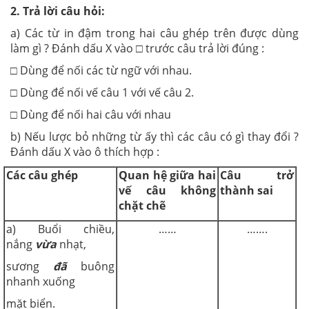
2.
Trả lời câu hỏi:
a) Các từ in đậm trong hai câu ghép trên được dùng
làm gì ? Đánh dấu X vào □ trước câu trả lời đúng :
□ Dùng để nối các từ ngữ với nhau.
□ Dùng để nối vế câu 1 với vế câu 2.
□ Dùng để nối hai câu với nhau
b) Nếu lược bỏ những từ ấy thì các câu có gì thay đổi ?
Đánh dấu X vào ô thích hợp :
Các câu ghép
Quan hệ giữa hai
Câu trở
vế
c
âu
không
thành sai
chặt chẽ
a) Buổi chiều,
……
…….
nắng
vừa
nhạt,
sương
đã
buông
nhanh xuống
mặt biển.