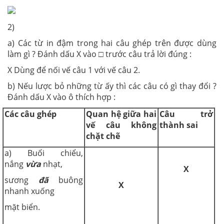
2)
a) Các từ in đậm trong hai câu ghép trên được dùng
làm gì ? Đánh dấu X vào □ trước câu trả lời đúng :
X Dùng để nối vế câu 1 với vế câu 2.
b) Nếu lược bỏ những từ ấy thì các câu có gì thay đổi ?
Đánh dấu X vào ô thích hợp :
Các câu ghép
Quan hệ giữa hai
Câu trở
vế
c
âu
không
thành sai
chặt chẽ
a) Buổi chiểu,
nắng
vừa
nhạt,
X
sương
đã
buông
X
nhanh xuống
mặt biển.