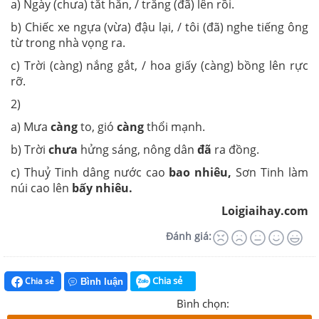
a) Ngày (chưa) tắt hẳn, / trăng (đã) lên rồi.
b) Chiếc xe ngựa (vừa) đậu lại, / tôi (đã) nghe tiếng ông
từ trong nhà vọng ra.
c) Trời (càng) nắng gắt, / hoa giấy (càng) bồng lên rực
rỡ.
2)
a) Mưa
càng
to, gió
càng
thổi mạnh.
b) Trời
chưa
hửng sáng, nông dân
đã
ra đồng.
c) Thuỷ Tinh dâng nước cao
bao nhiêu,
Sơn Tinh làm
núi cao lên
bấy nhiêu.
Loigiaihay.com
Đánh giá:
Chia sẻ
Chia sẻ
Bình luận
Bình chọn: