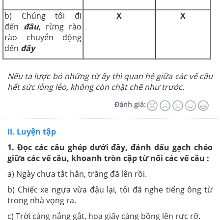
b) Chúng tôi đi
X
X
đến
đâu
, rừng rào
rào chuyển động
đến
đấy
Nếu ta lược bỏ những từ ấy thì quan hệ giữa các vế câu
hết sức lỏng lẻo, không còn chặt chẽ như trước.
Đánh giá:
II. Luyện tập
1.
Đọc các câu ghép dưới đây, đánh dấu gạch chéo
gi
ữ
a các v
ế
c
â
u, khoanh tròn cặp từ nối
các vế câu :
a) Ngày chưa tắt hẳn, trăng đã lên rồi.
b) Chiếc xe ngựa vừa đậu lại, tôi đã nghe tiếng ông từ
trong nhà vọng ra.
c) Trời càng nắng gắt, hoa giấy càng bồng lên rực rỡ.