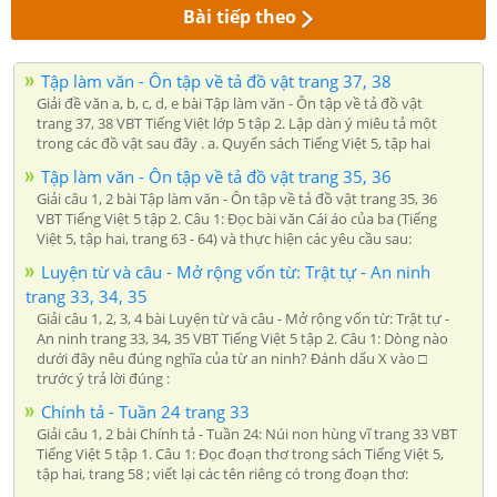
Bài tiếp theo
Tập làm văn - Ôn tập về tả đồ vật trang 37, 38
Giải đề văn a, b, c, d, e bài Tập làm văn - Ôn tập về tả đồ vật
trang 37, 38 VBT Tiếng Việt lớp 5 tập 2. Lập dàn ý miêu tả một
trong các đồ vật sau đây . a. Quyển sách Tiếng Việt 5, tập hai
Tập làm văn - Ôn tập về tả đồ vật trang 35, 36
Giải câu 1, 2 bài Tập làm văn - Ôn tập về tả đồ vật trang 35, 36
VBT Tiếng Việt 5 tập 2. Câu 1: Đọc bài văn Cái áo của ba (Tiếng
Việt 5, tập hai, trang 63 - 64) và thực hiện các yêu cầu sau:
Luyện từ và câu - Mở rộng vốn từ: Trật tự - An ninh
trang 33, 34, 35
Giải câu 1, 2, 3, 4 bài Luyện từ và câu - Mở rộng vốn từ: Trật tự -
An ninh trang 33, 34, 35 VBT Tiếng Việt 5 tập 2. Câu 1: Dòng nào
dưới đây nêu đúng nghĩa của từ an ninh? Đánh dấu X vào □
trước ý trả lời đúng :
Chính tả - Tuần 24 trang 33
Giải câu 1, 2 bài Chính tả - Tuần 24: Núi non hùng vĩ trang 33 VBT
Tiếng Việt 5 tập 1. Câu 1: Đọc đoạn thơ trong sách Tiếng Việt 5,
tập hai, trang 58 ; viết lại các tên riêng có trong đoạn thơ: