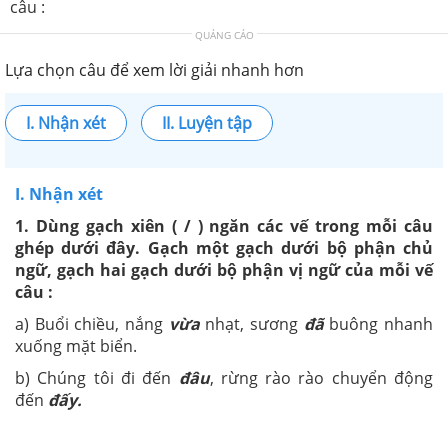
câu :
QUẢNG CÁO
Lựa chọn câu để xem lời giải nhanh hơn
I. Nhận xét
II. Luyện tập
I. Nhận xét
1.
Dùng gạch xiên ( / ) ngăn các vế trong mỗi câu
ghép dưới đây. Gạch một gạch dưới bộ phận chủ
ngữ, gạch hai gạch dưới bộ phận vị ngữ của mỗi vế
câu :
a) Buổi chiều, nắng
vừa
nhạt, sương
đã
buông nhanh
xuống mặt biển.
b) Chúng tôi đi đến
đ
âu
, rừng rào rào chuyển động
đến
đ
ấy.