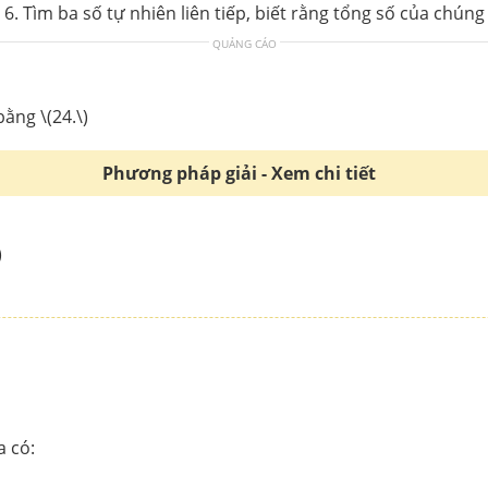
 6. Tìm ba số tự nhiên liên tiếp, biết rằng tổng số của chúng
QUẢNG CÁO
bằng \(24.\)
Phương pháp giải - Xem chi tiết
)
a có: