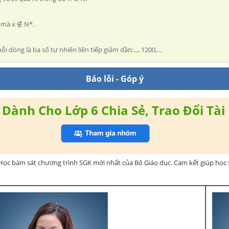
x mà x ∉ N*.
i dòng là ba số tự nhiên liên tiếp giảm dần:..., 1200,...
Báo lỗi - Góp ý
Dành Cho Lớp 6 Chia Sẻ, Trao Đổi Tài 
Học bám sát chương trình SGK mới nhất của Bộ Giáo dục. Cam kết giúp học s