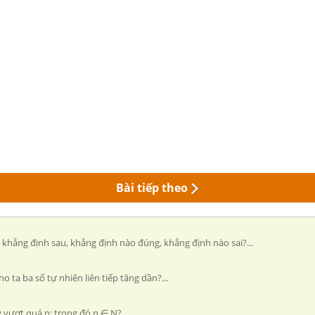
Bài tiếp theo
ác khẳng định sau, khẳng định nào đúng, khẳng định nào sai?...
o ta ba số tự nhiên liên tiếp tăng dần?...
ng vượt quá n; trong đó n ∈ N?