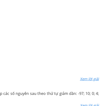
Xem lời giải
ếp các số nguyên sau theo thứ tự giảm dần: -97; 10; 0; 4;
Xem lời giải