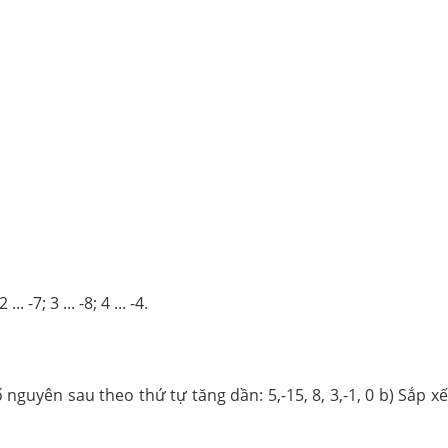
Giải bài 17 trang 69 sách bài tập toán 6. Điền <, >? 2 ... 7; -2 ... -7; 3 ... -8; 4 ... -4.
ố nguyên sau theo thứ tự tăng dần: 5,-15, 8, 3,-1, 0 b) Sắp x