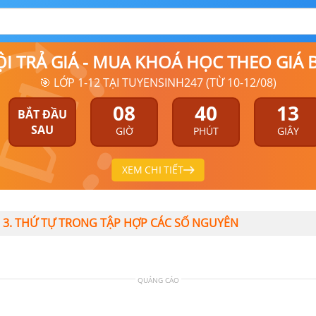
ỘI TRẢ GIÁ - MUA KHOÁ HỌC THEO GIÁ
🎯 LỚP 1-12 TẠI TUYENSINH247 (TỪ 10-12/08)
08
40
12
BẮT ĐẦU
SAU
GIỜ
PHÚT
GIÂY
XEM CHI TIẾT
I 3. THỨ TỰ TRONG TẬP HỢP CÁC SỐ NGUYÊN
QUẢNG CÁO