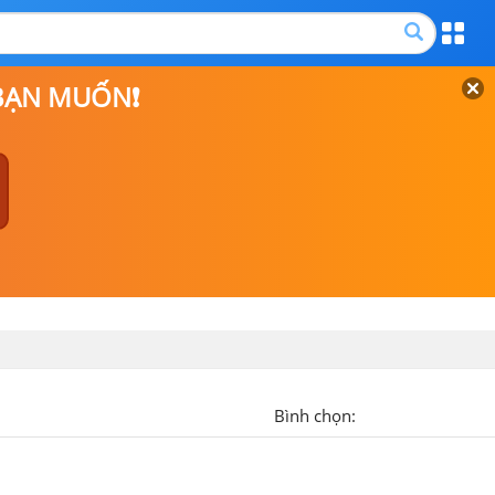
 BẠN MUỐN❗
Bình chọn: