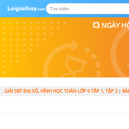
💥 NGÀY H
GIẢI SBT ĐẠI SỐ, HÌNH HỌC TOÁN LỚP 6 TẬP 1, TẬP 2
BÀ
|