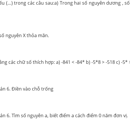
iếu (…) trong các câu sau:a) Trong hai số nguyên dương , số l
c số nguyên X thỏa mãn.
ng các chữ số thích hợp: a) -841 < -84* b) -5*8 > -518 c) -5* 
oán 6. Điền vào chỗ trống
oán 6. Tìm số nguyên a, biết điểm a cách điểm 0 năm đơn vị.