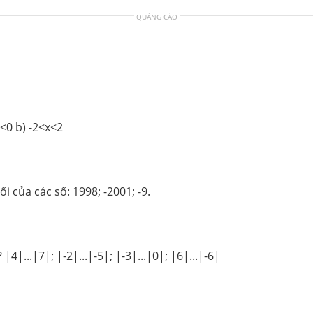
QUẢNG CÁO
́n 6. Tìm x ∈ Z: a) -6<x<0 b) -2<x<2
Giải bài 20 trang 69 sách bài tập toán 6.Tìm giá trị tuyệt đối của các số: 1998; -2001; -9.
 |4|...|7|; |-2|...|-5|; |-3|...|0|; |6|...|-6|