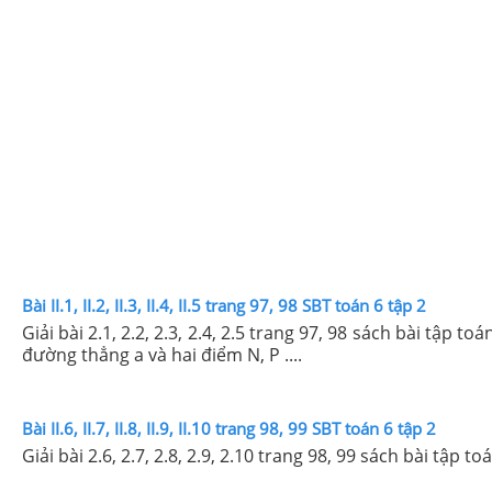
Bài II.1, II.2, II.3, II.4, II.5 trang 97, 98 SBT toán 6 tập 2
Giải bài 2.1, 2.2, 2.3, 2.4, 2.5 trang 97, 98 sách bài tập toán 6. Cho nửa mặt phẳng có bờ chứa là đường thẳng a và 3 điểm M, N, P (phân biệt). Nếu hai điểm M, N khác phía với
đường thẳng a và hai điểm N, P ....
Bài II.6, II.7, II.8, II.9, II.10 trang 98, 99 SBT toán 6 tập 2
Giải bài 2.6, 2.7, 2.8, 2.9, 2.10 trang 98, 99 sách bài tậ