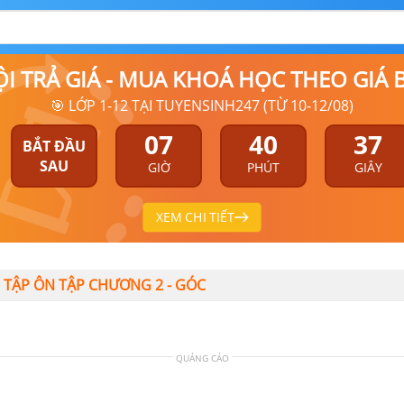
ỘI TRẢ GIÁ - MUA KHOÁ HỌC THEO GIÁ
🎯 LỚP 1-12 TẠI TUYENSINH247 (TỪ 10-12/08)
07
40
36
BẮT ĐẦU
SAU
GIỜ
PHÚT
GIÂY
XEM CHI TIẾT
I TẬP ÔN TẬP CHƯƠNG 2 - GÓC
QUẢNG CÁO