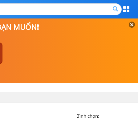
 BẠN MUỐN❗
Bình chọn: