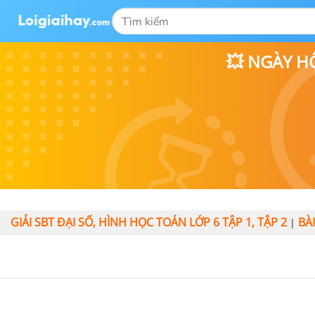
💥 NGÀY H
GIẢI SBT ĐẠI SỐ, HÌNH HỌC TOÁN LỚP 6 TẬP 1, TẬP 2
BÀ
|