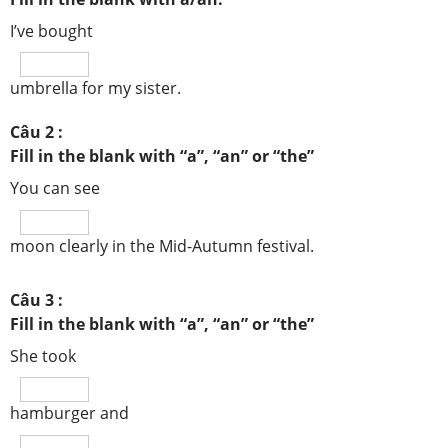
I’ve bought
umbrella for my sister.
Câu 2 :
Fill in the blank with “a”, “an” or “the”
You can see
moon clearly in the Mid-Autumn festival.
Câu 3 :
Fill in the blank with “a”, “an” or “the”
She took
hamburger and