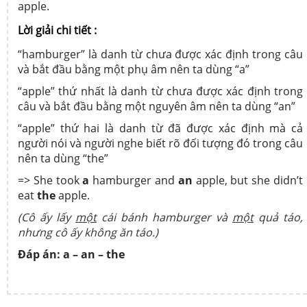
apple.
Lời giải chi tiết :
“hamburger” là danh từ chưa được xác định trong câu
và bắt đầu bằng một phụ âm nên ta dùng “a”
“apple” thứ nhất là danh từ chưa được xác định trong
câu và bắt đầu bằng một nguyên âm nên ta dùng “an”
“apple” thứ hai là danh từ đã được xác định mà cả
người nói và người nghe biết rõ đối tượng đó trong câu
nên ta dùng “the”
=> She took
a
hamburger and
an
apple, but she didn’t
eat
the
apple.
(Cô ấy lấy
một
cái bánh hamburger và
một
quả táo,
nhưng cô ấy không ăn táo.)
Đáp án: a – an – the