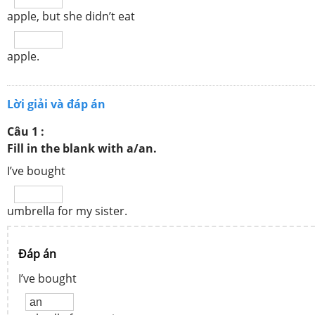
apple, but she didn’t eat
apple.
Lời giải và đáp án
Câu 1 :
Fill in the blank with a/an.
I’ve bought
umbrella for my sister.
Đáp án
I’ve bought