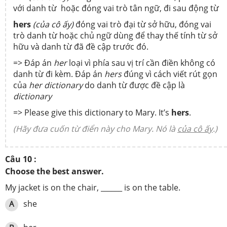
với danh từ hoặc đóng vai trò tân ngữ, đi sau động từ
hers
(của cô ấy)
đóng vai trò đại từ sở hữu, đóng vai
trò danh từ hoặc chủ ngữ dùng để thay thế tính từ sở
hữu và danh từ đã đề cập trước đó.
=> Đáp án
her
loại vì phía sau vị trí cần điền không có
danh từ đi kèm. Đáp án
hers
đúng vì cách viết rút gọn
của
her dictionary
do danh từ được đề cập là
dictionary
=> Please give this dictionary to Mary. It’s
hers
.
(Hãy đưa cuốn từ điển này cho Mary. Nó là
của cô ấy
.)
Câu 10 :
Choose the best answer.
My jacket is on the chair, ______ is on the table.
she
A