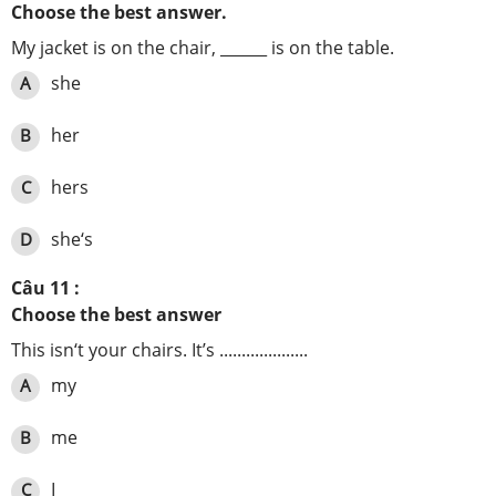
Choose the best answer.
My jacket is on the chair, ______ is on the table.
she
A
her
B
hers
C
she‘s
D
Câu 11 :
Choose the best answer
This isn‘t your chairs. It’s ....................
my
A
me
B
I
C