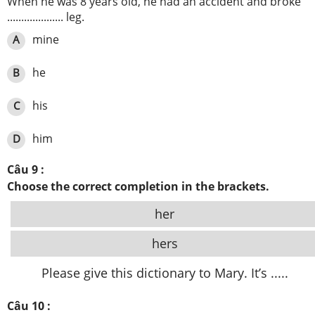
When he was 8 years old, he had an accident and broke
.................... leg.
mine
A
he
B
his
C
him
D
Câu 9 :
Choose the correct completion in the brackets.
her
hers
Please give this dictionary to Mary. It’s .....
Câu 10 :