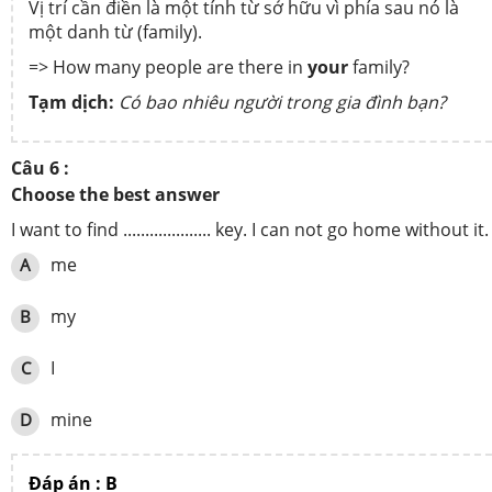
Vị trí cần điền là một tính từ sở hữu vì phía sau nó là
một danh từ (family).
=> How many people are there in
your
family?
Tạm dịch:
Có bao nhiêu người trong gia đình bạn?
Câu 6 :
Choose the best answer
I want to find .................... key. I can not go home without it.
me
A
my
B
I
C
mine
D
Đáp án : B