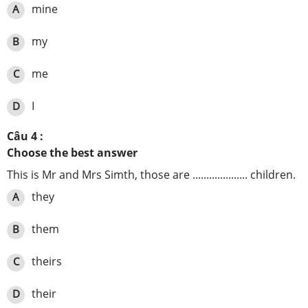
mine
A
my
B
me
C
I
D
Câu 4 :
Choose the best answer
This is Mr and Mrs Simth, those are .................... children.
they
A
them
B
theirs
C
their
D