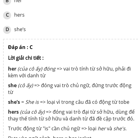
her
B
hers
C
she‘s
D
Đáp án : C
Lời giải chi tiết :
her
(của cô ấy) đóng
=> vai trò tính từ sở hữu, phải đi
kèm với danh từ
she
(cô ấy)
=> đóng vai trò chủ ngữ, đứng trước động
từ
she’s
=
She is
=> loại vì trong câu đã có động từ tobe
hers
(của cô ấy)
=> đóng vai trò đại từ sở hữu, dùng để
thay thế tính từ sở hữu và danh từ đã đề cập trước đó.
Trước động từ "is" cần chủ ngữ => loại
her
và
she's
.