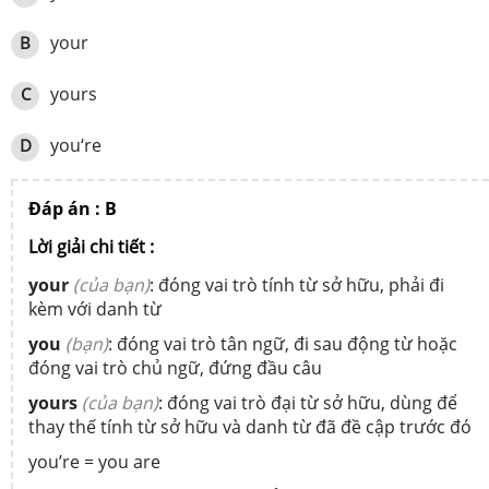
your
B
yours
C
you‘re
D
Đáp án : B
Lời giải chi tiết :
your
(của bạn)
: đóng vai trò tính từ sở hữu, phải đi
kèm với danh từ
you
(bạn)
: đóng vai trò tân ngữ, đi sau động từ hoặc
đóng vai trò chủ ngữ, đứng đầu câu
yours
(của bạn)
: đóng vai trò đại từ sở hữu, dùng để
thay thế tính từ sở hữu và danh từ đã đề cập trước đó
you’re = you are