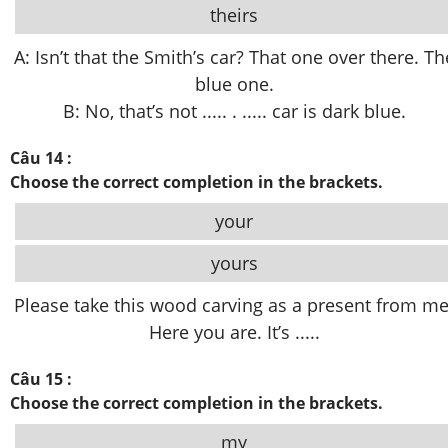
theirs
A: Isn’t that the Smith’s car? That one over there. Th
blue one.
B: No, that’s not ..... . ..... car is dark blue.
Câu 14 :
Choose the correct completion in the brackets.
your
yours
Please take this wood carving as a present from me
Here you are. It’s .....
Câu 15 :
Choose the correct completion in the brackets.
my