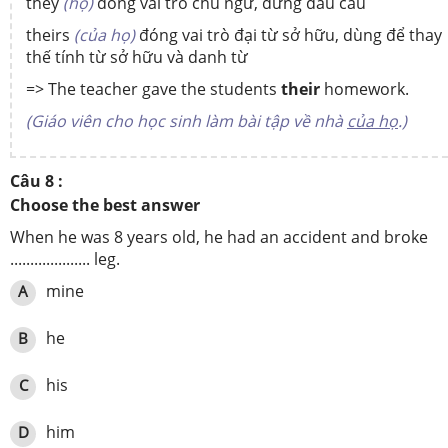
they
(họ)
đóng vai trò chủ ngữ, đứng đầu câu
theirs
(của họ)
đóng vai trò đại từ sở hữu, dùng để thay
thế tính từ sở hữu và danh từ
=> The teacher gave the students
their
homework.
(Giáo viên cho học sinh làm bài tập về nhà
của họ
.)
Câu 8 :
Choose the best answer
When he was 8 years old, he had an accident and broke
.................... leg.
mine
A
he
B
his
C
him
D