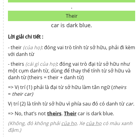
.
Their
car is dark blue.
Lời giải chi tiết :
- their
(của họ)
: đóng vai trò tính từ sở hữu, phải đi kèm
với danh từ
- theirs
(cái gì của họ)
: đóng vai trò đại từ sở hữu như
một cụm danh từ, dùng để thay thế tính từ sở hữu và
danh từ (theirs = their + danh từ)
=> Vị trí (1) phải là đại từ sở hữu làm tân ngữ (
theirs
=
their car
)
Vị trí (2) là tính từ sở hữu vì phía sau đó có danh từ
car.
=> No, that’s not
theirs
.
Their
car is dark blue.
(Không, đó không phải
của họ
. Xe
của họ
có màu xanh
đậm.)