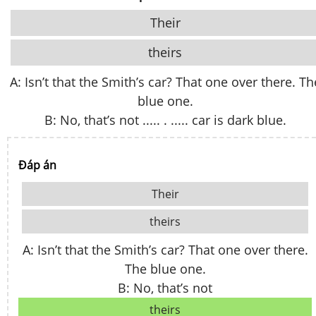
Their
theirs
A: Isn’t that the Smith’s car? That one over there. Th
blue one.
B: No, that’s not ..... . ..... car is dark blue.
Đáp án
Their
theirs
A: Isn’t that the Smith’s car? That one over there.
The blue one.
B: No, that’s not
theirs