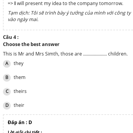
=>
I
will present my idea to the company tomorrow.
Tạm dịch: Tôi sẽ trình bày ý tưởng của mình với công ty
vào ngày mai.
Câu 4 :
Choose the best answer
This is Mr and Mrs Simth, those are .................... children.
they
A
them
B
theirs
C
their
D
Đáp án : D
Lời giải chi tiết :