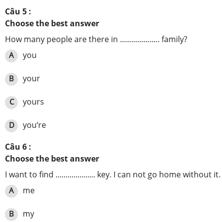
Câu 5 :
Choose the best answer
How many people are there in .................... family?
you
A
your
B
yours
C
you‘re
D
Câu 6 :
Choose the best answer
I want to find .................... key. I can not go home without it.
me
A
my
B