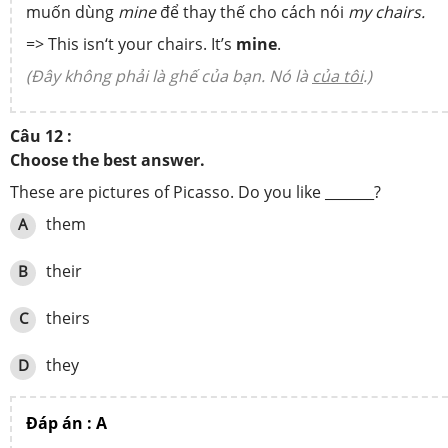
muốn dùng
mine
để thay thế cho cách nói
my chairs.
=> This isn‘t your chairs. It’s
mine
.
(Đây không phải là ghế của bạn. Nó là
của tôi
.)
Câu 12 :
Choose the best answer.
These are pictures of Picasso. Do you like _______?
them
A
their
B
theirs
C
they
D
Đáp án : A