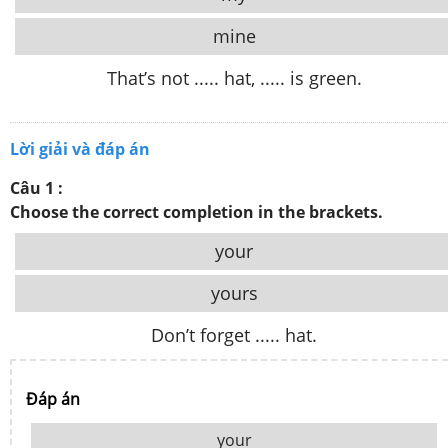
mine
That’s not ..... hat, ..... is green.
Lời giải và đáp án
Câu 1 :
Choose the correct completion in the brackets.
your
yours
Don’t forget ..... hat.
Đáp án
your