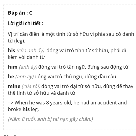
Đáp án : C
Lời giải chi tiết :
Vị trí cần điền là một tính từ sở hữu vì phía sau có danh
từ (leg).
his
(của anh ấy)
đóng vai trò tính từ sở hữu, phải đi
kèm với danh từ
him
(anh ấy)
đóng vai trò tân ngữ, đứng sau động từ
he
(anh ấy)
đóng vai trò chủ ngữ, đứng đầu câu
mine
(của tôi)
đóng vai trò đại từ sở hữu, dùng để thay
thế tính từ sở hữu và danh từ
=> When he was 8 years old, he had an accident and
broke
his
leg.
(Năm 8 tuổi, anh bị tai nạn gãy chân.)