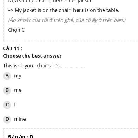
Dựa vào ngữ cảnh, hers = her jacket
=> My jacket is on the chair,
hers
is on the table.
(Áo khoác của tôi ở trên ghế,
của cô ấy
ở trên bàn.)
Chọn C
Câu 11 :
Choose the best answer
This isn‘t your chairs. It’s ....................
my
A
me
B
I
C
mine
D
Đáp án : D