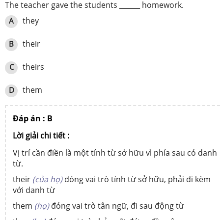
The teacher gave the students ______ homework.
they
A
their
B
theirs
C
them
D
Đáp án : B
Lời giải chi tiết :
Vị trí cần điền là một tính từ sở hữu vì phía sau có danh
từ.
their
(của họ)
đóng vai trò tính từ sở hữu, phải đi kèm
với danh từ
them
(họ)
đóng vai trò tân ngữ, đi sau động từ