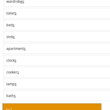
wardrob
es
toilet
s
bed
s
sink
s
apartment
s
clock
s
cooker
s
lamp
s
bath
s