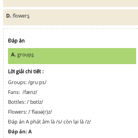
D.
flower
s
Đáp án
A.
group
s
Lời giải chi tiết :
Groups: /ɡruːps/
Fans: /fænz/
Bottles: /ˈbɒtlz/
Flowers: /ˈflaʊə(r)z/
Đáp án A phát âm là /s/ còn lại là /z/
Đáp án:
A