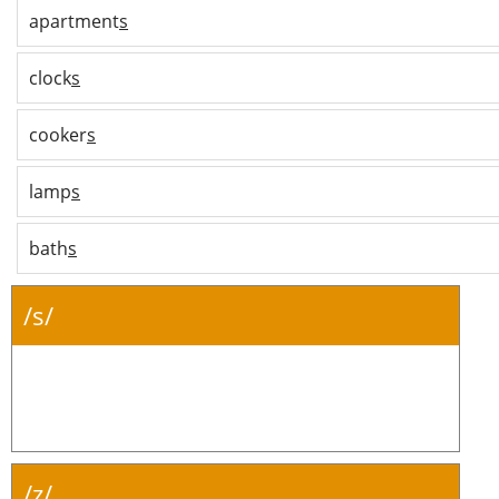
apartment
s
clock
s
cooker
s
lamp
s
bath
s
/s/
/z/