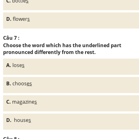
C.
bottle
s
D.
flower
s
Câu 7 :
Choose the word which has the underlined part
pronounced differently from the rest.
A.
lose
s
B.
choos
es
C.
magazine
s
D.
house
s