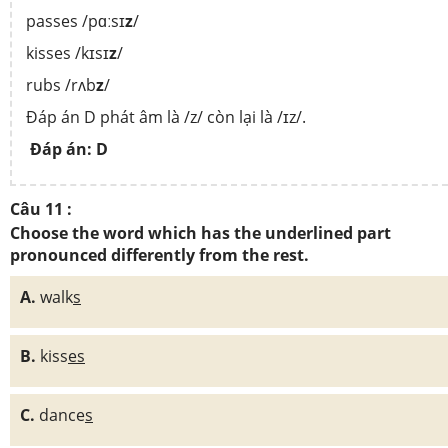
passes /pɑːsɪ
z
/
kisses /kɪsɪ
z
/
rubs /rʌb
z
/
Đáp án D phát âm là /z/ còn lại là /ɪz/.
Đáp án: D
Câu 11 :
Choose the word which has the underlined part
pronounced differently from the rest.
A.
walk
s
B.
kiss
es
C.
dance
s