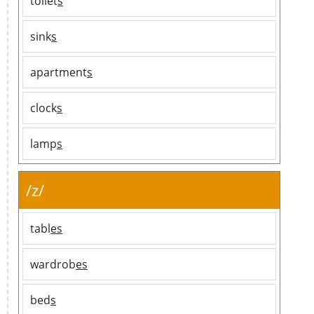
toilet
s
sink
s
apartment
s
clock
s
lamp
s
/z/
tabl
es
wardrob
es
bed
s