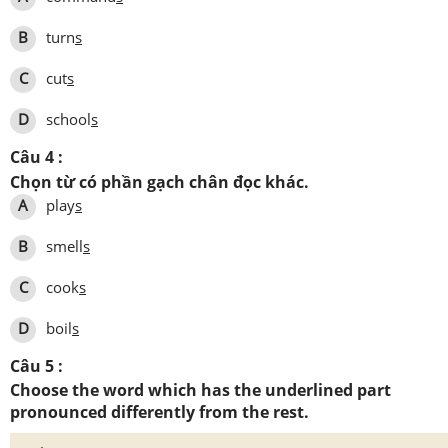
B
turn
s
C
cut
s
D
school
s
Câu 4 :
Chọn từ có phần gạch chân đọc khác.
A
play
s
B
smell
s
C
cook
s
D
boil
s
Câu 5 :
Choose the word which has the underlined part
pronounced differently from the rest.