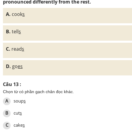
pronounced differently from the rest.
A.
cook
s
B.
tell
s
C.
read
s
D.
go
es
Câu 13 :
Chọn từ có phần gạch chân đọc khác.
A
soup
s
B
cut
s
C
cake
s