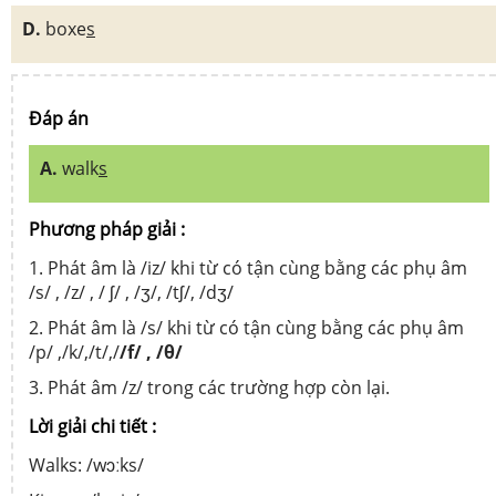
D.
boxe
s
Đáp án
A.
walk
s
Phương pháp giải :
1. Phát âm là /iz/ khi từ có tận cùng bằng các phụ âm
/s/ , /z/ , / ʃ/ , /ʒ/, /tʃ/, /dʒ/
2. Phát âm là /s/ khi từ có tận cùng bằng các phụ âm
/p/ ,/k/,/t/,/
/f/ , /θ
/
3. Phát âm /z/ trong các trường hợp còn lại.
Lời giải chi tiết :
Walks: /wɔːks/