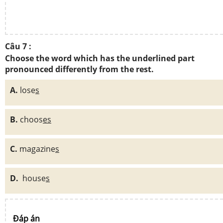
Câu 7 :
Choose the word which has the underlined part
pronounced differently from the rest.
A.
lose
s
B.
choos
es
C.
magazine
s
D.
house
s
Đáp án