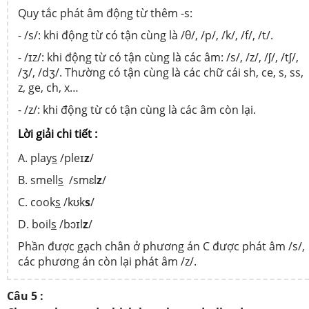
Quy tắc phát âm động từ thêm -s:
- /s/: khi động từ có tận cùng là /θ/, /p/, /k/, /f/, /t/.
- /ɪz/: khi động từ có tận cùng là các âm: /s/, /z/, /ʃ/, /tʃ/,
/ʒ/, /dʒ/. Thường có tận cùng là các chữ cái sh, ce, s, ss,
z, ge, ch, x…
- /z/: khi động từ có tận cùng là các âm còn lại.
Lời giải chi tiết :
A. play
s
/pleɪ
z
/
B. smell
s
/smɛl
z
/
C. cook
s
/kʊk
s
/
D. boil
s
/bɔɪl
z
/
Phần được gạch chân ở phương án C được phát âm /s/,
các phương án còn lại phát âm /z/.
Câu 5 :