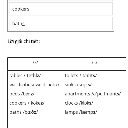
cooker
s
bath
s
Lời giải chi tiết :
/z/
/s/
tables /ˈteɪbl
z
/
toilets /ˈtɔɪlɪt
s
/
wardrobes/'wɔːdrəʊb
z
/
sinks /sɪŋk
s
/
beds /bɛd
z
/
apartments /əˈpɑːtmənt
s
/
cookers /ˈkʊkə
z
/
clocks /klɒk
s
/
baths /bɑːð
z
/
lamps /læmp
s
/