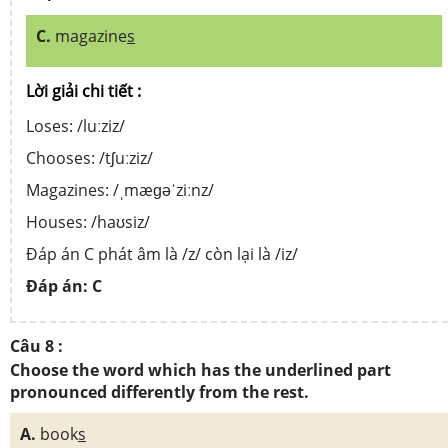
C.
magazine
s
Lời giải chi tiết :
Loses: /luːziz/
Chooses: /tʃuːziz/
Magazines: /ˌmæɡəˈziːnz/
Houses: /haʊsiz/
Đáp án C phát âm là /z/ còn lại là /iz/
Đáp án:
C
Câu 8 :
Choose the word which has the underlined part
pronounced differently from the rest.
A.
book
s