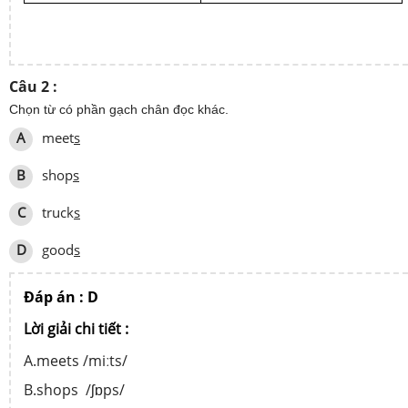
Câu 2 :
Chọn từ có phần gạch chân đọc khác.
A
meet
s
B
shop
s
C
truck
s
D
good
s
Đáp án : D
Lời giải chi tiết :
A.meets /miːts/
B.shops /ʃɒps/