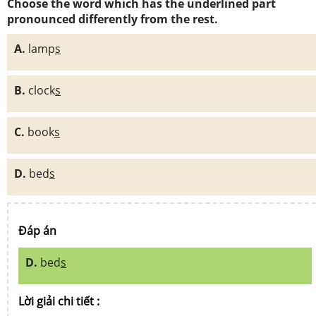
Choose the word which has the underlined part
pronounced differently from the rest.
A.
lamp
s
B.
clock
s
C.
book
s
D.
bed
s
Đáp án
D.
bed
s
Lời giải chi tiết :