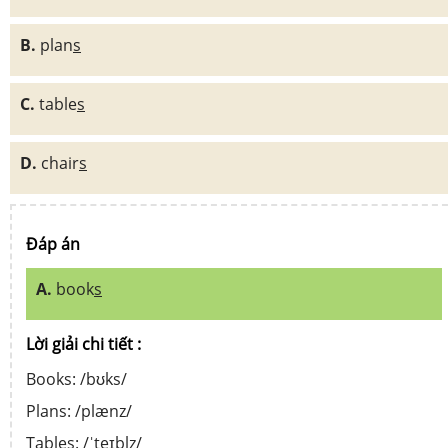
B.
plan
s
C.
table
s
D.
chair
s
Đáp án
A.
book
s
Lời giải chi tiết :
Books: /bʊks/
Plans: /plænz/
Tables: /ˈteɪblz/