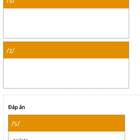
/s/
/z/
Đáp án
/s/