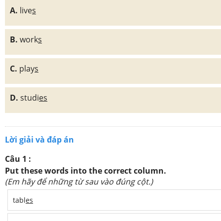
A.
live
s
B.
work
s
C.
play
s
D.
studi
es
Lời giải và đáp án
Câu 1 :
Put these words into the correct column.
(Em hãy để những từ sau vào đúng cột.)
tabl
es