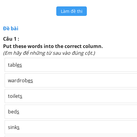
Làm đề thi
Đề bài
Câu 1 :
Put these words into the correct column.
(Em hãy để những từ sau vào đúng cột.)
tabl
es
wardrob
es
toilet
s
bed
s
sink
s