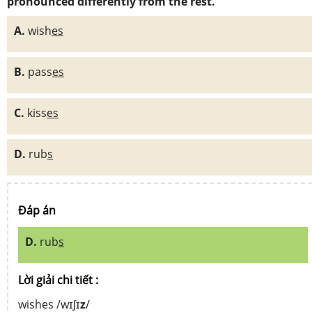
pronounced differently from the rest.
A.
wish
es
B.
pass
es
C.
kiss
es
D.
rub
s
Đáp án
D.
rub
s
Lời giải chi tiết :
wishes /wɪʃɪ
z
/