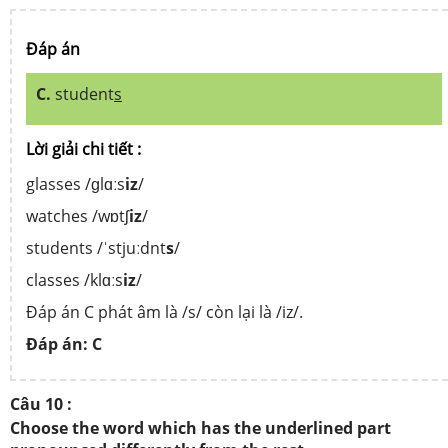
Đáp án
C.
student
s
Lời giải chi tiết :
glasses /ɡlɑːs
iz
/
watches /wɒtʃ
iz
/
students /ˈstjuːdnt
s
/
classes /klɑːs
iz
/
Đáp án C phát âm là /s/ còn lại là /iz/.
Đáp án: C
Câu 10 :
Choose the word which has the underlined part