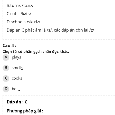
B.turns /tɜːnz/
C.cuts /kʌts/
D.schools /skuːlz/
Đáp án C phát âm là /s/, các đáp án còn lại /z/
Câu 4 :
Chọn từ có phần gạch chân đọc khác.
A
play
s
B
smell
s
C
cook
s
D
boil
s
Đáp án : C
Phương pháp giải :