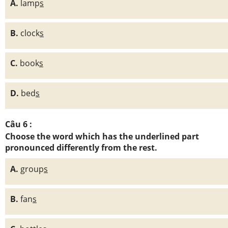
A.
lamp
s
B.
clock
s
C.
book
s
D.
bed
s
Câu 6 :
Choose the word which has the underlined part
pronounced differently from the rest.
A.
group
s
B.
fan
s