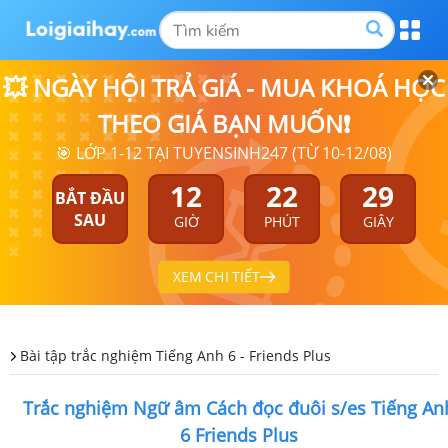
💥 NGÀY HỘI TRẢ GIÁ - MUA KHOÁ HỌC
THEO GIÁ BẠN MUỐN❗
🎯 LỚP 1-12 TẠI TUYENSINH247 (TỪ 10-12/08)
12
22
28
BẮT ĐẦU
SAU
GIỜ
PHÚT
GIÂY
XEM CHI TIẾT
Bài tập trắc nghiệm Tiếng Anh 6 - Friends Plus
Trắc nghiệm Ngữ âm Cách đọc đuôi s/es Tiếng An
6 Friends Plus