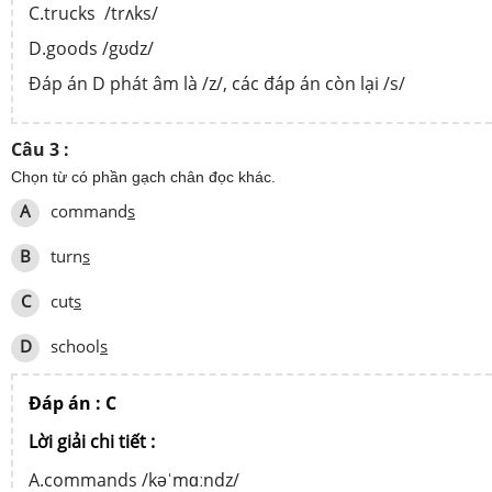
C.trucks /trʌks/
D.goods /gʊdz/
Đáp án D phát âm là /z/, các đáp án còn lại /s/
Câu 3 :
Chọn từ có phần gạch chân đọc khác.
A
command
s
B
turn
s
C
cut
s
D
school
s
Đáp án : C
Lời giải chi tiết :
A.commands /kəˈmɑːndz/