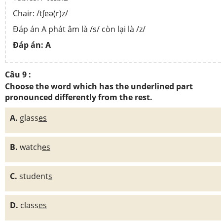
Chair: /tʃeə(r)z/
Đáp án A phát âm là /s/ còn lại là /z/
Đáp án: A
Câu 9 :
Choose the word which has the underlined part
pronounced differently from the rest.
A.
glass
es
B.
watch
es
C.
student
s
D.
class
es