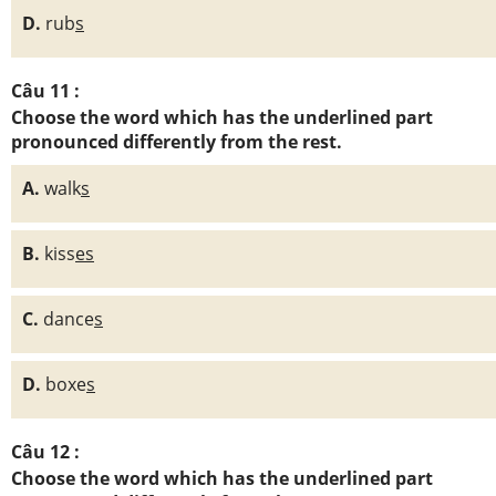
D.
rub
s
Câu 11 :
Choose the word which has the underlined part
pronounced differently from the rest.
A.
walk
s
B.
kiss
es
C.
dance
s
D.
boxe
s
Câu 12 :
Choose the word which has the underlined part