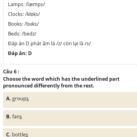
Lamps: /læmps/
Clocks: /klɒks/
Books: /bʊks/
Beds: /bedz/
Đáp án D phát âm là /z/ còn lại là /s/
Đáp án: D
Câu 6 :
Choose the word which has the underlined part
pronounced differently from the rest.
A.
group
s
B.
fan
s
C.
bottle
s