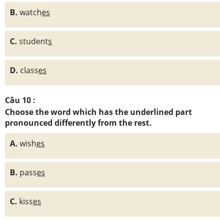
B.
watch
es
C.
student
s
D.
class
es
Câu 10 :
Choose the word which has the underlined part
pronounced differently from the rest.
A.
wish
es
B.
pass
es
C.
kiss
es