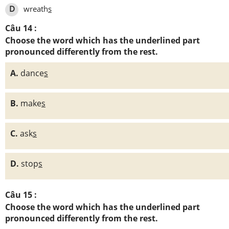
D
wreath
s
Câu 14 :
Choose the word which has the underlined part
pronounced differently from the rest.
A.
dance
s
B.
make
s
C.
ask
s
D.
stop
s
Câu 15 :
Choose the word which has the underlined part
pronounced differently from the rest.