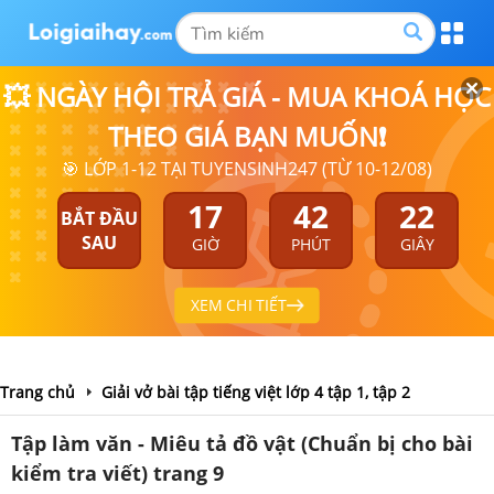
💥 NGÀY HỘI TRẢ GIÁ - MUA KHOÁ HỌC
THEO GIÁ BẠN MUỐN❗
🎯 LỚP 1-12 TẠI TUYENSINH247 (TỪ 10-12/08)
17
42
21
BẮT ĐẦU
SAU
GIỜ
PHÚT
GIÂY
XEM CHI TIẾT
Trang chủ
Giải vở bài tập tiếng việt lớp 4 tập 1, tập 2
Tập làm văn - Miêu tả đồ vật (Chuẩn bị cho bài
kiểm tra viết) trang 9