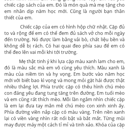
chiếc cặp sách của em. Đó là món quà mà mẹ tặng cho
em nhân dịp năm học mới. Cũng là người bạn thân
thiết của em.
Chiếc cặp của em có hình hộp chữ nhật. Cặp đủ
to và rộng để em có thể đem đủ sách vở cho mỗi ngày
đến trường. Nó được làm bằng vải bò, chất liệu bền và
không dễ bị rách. Có hai quai đeo phía sau để em có
thể đeo lên vai mỗi khi tới trường.
Mẹ thật tinh ý khi lựa cặp màu xanh lam cho em,
đó là màu sắc mà em vô cùng yêu thích. Màu xanh là
màu của niềm tin và hy vọng. Em bước vào năm học
mới với biết bao kì vọng và mong mỏi gặt hái được thật
nhiều thắng lợi. Phía trước cặp có thêu hình chú mèo
con đáng yêu đang tung tăng trên đường. Em tuổi mèo
và em cũng rất thích mèo. Mỗi lần ngắm nhìn chiếc cặp
là em lại đưa tay mân mê chú mèo con xinh xinh ấy.
Phía đường viền nắp cặp có màu vàng. Trên nền xanh
lại có viền vàng nhìn rất nổi bật và bắt mắt. Từng mũi
may được máy một cách tỉ mỉ và tinh xảo. Khóa của cặp