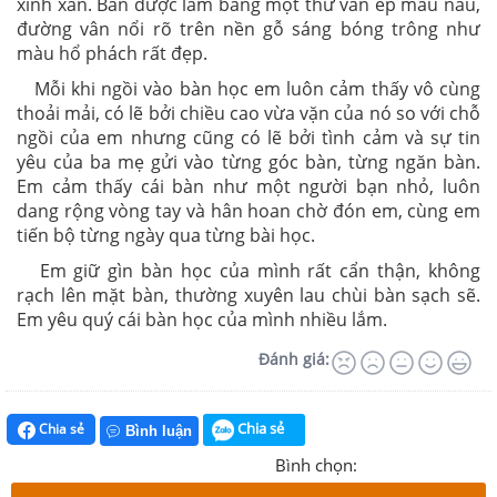
xinh xắn. Bàn được làm bằng một thứ ván ép màu nâu,
đường vân nổi rõ trên nền gỗ sáng bóng trông như
màu hổ phách rất đẹp.
Mỗi khi ngồi vào bàn học em luôn cảm thấy vô cùng
thoải mải, có lẽ bởi chiều cao vừa vặn của nó so với chỗ
ngồi của em nhưng cũng có lẽ bởi tình cảm và sự tin
yêu của ba mẹ gửi vào từng góc bàn, từng ngăn bàn.
Em cảm thấy cái bàn như một người bạn nhỏ, luôn
dang rộng vòng tay và hân hoan chờ đón em, cùng em
tiến bộ từng ngày qua từng bài học.
Em giữ gìn bàn học của mình rất cẩn thận, không
rạch lên mặt bàn, thường xuyên lau chùi bàn sạch sẽ.
Em yêu quý cái bàn học của mình nhiều lắm.
Đánh giá:
Chia sẻ
Chia sẻ
Bình luận
Bình chọn: