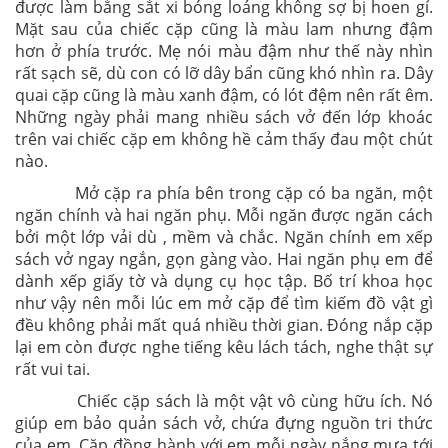
được làm bằng sắt xi bóng loáng không sợ bị hoen gỉ.
Mặt sau của chiếc cặp cũng là màu lam nhưng đậm
hơn ở phía trước. Mẹ nói màu đậm như thế này nhìn
rất sạch sẽ, dù con có lỡ dây bẩn cũng khó nhìn ra. Dây
quai cặp cũng là màu xanh đậm, có lót đệm nên rất êm.
Những ngày phải mang nhiều sách vở đến lớp khoác
trên vai chiếc cặp em không hề cảm thấy đau một chút
nào.
Mở cặp ra phía bên trong cặp có ba ngăn, một
ngăn chính và hai ngăn phụ. Mỗi ngăn được ngăn cách
bởi một lớp vải dù , mềm và chắc. Ngăn chính em xếp
sách vở ngay ngắn, gọn gàng vào. Hai ngăn phụ em để
dành xếp giấy tờ và dụng cụ học tập. Bố trí khoa học
như vậy nên mỗi lúc em mở cặp để tìm kiếm đồ vật gì
đều không phải mất quá nhiều thời gian. Đóng nắp cặp
lại em còn được nghe tiếng kêu lách tách, nghe thật sự
rất vui tai.
Chiếc cặp sách là một vật vô cùng hữu ích. Nó
giúp em bảo quản sách vở, chứa đựng nguồn tri thức
của em. Cặp đồng hành với em mỗi ngày nắng mưa tới