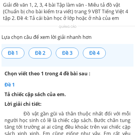
Giải đề văn 1, 2, 3, 4 bài Tập làm văn - Miêu tả đồ vật
(Chuẩn bị cho bài kiểm tra viết) trang 9 VBT Tiếng Việt 4
tập 2. Đề 4: Tả cái bàn học ở lớp hoặc ở nhà của em
QUẢNG CÁO
Lựa chọn câu để xem lời giải nhanh hơn
Đề 1
Đề 2
Đề 3
Đề 4
Chọn viết theo 1 trong 4 đề bài sau :
Đề 1
Tả chiếc cặp sách của em.
Lời giải chi tiết:
Đồ vật gần gũi và thân thuộc nhất đối với mỗi
người học sinh có lẽ là chiếc cặp sách. Bước chân tung
tăng tới trường ai ai cũng đều khoác trên vai chiếc cặp
sách xinh xinh. Em cũng giống như vậy. Em rất yêu