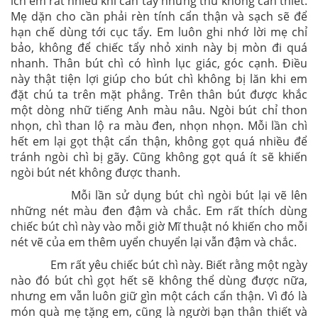
ích em rất nhiều khi cần tẩy những thứ không cần thiết.
Mẹ dặn cho cần phải rèn tính cẩn thận và sạch sẽ để
hạn chế dùng tới cục tẩy. Em luôn ghi nhớ lời mẹ chỉ
bảo, không để chiếc tẩy nhỏ xinh này bị mòn đi quá
nhanh. Thân bút chì có hình lục giác, góc cạnh. Điều
này thật tiện lợi giúp cho bút chì không bị lăn khi em
đặt chú ta trên mặt phẳng. Trên thân bút được khắc
một dòng nhữ tiếng Anh màu nâu. Ngòi bút chỉ thon
nhọn, chì than lộ ra màu đen, nhọn nhọn. Mỗi lần chì
hết em lại gọt thật cẩn thận, không gọt quá nhiều để
tránh ngòi chì bị gãy. Cũng không gọt quá ít sẽ khiến
ngòi bút nét không được thanh.
Mỗi lần sử dụng bút chì ngòi bút lại vẽ lên
những nét màu đen đậm và chắc. Em rất thích dùng
chiếc bút chì này vào mỗi giờ Mĩ thuật nó khiến cho mỗi
nét vẽ của em thêm uyển chuyển lại vẫn đậm và chắc.
Em rất yêu chiếc bút chì này. Biết rằng một ngày
nào đó bút chì gọt hết sẽ không thể dùng được nữa,
nhưng em vẫn luôn giữ gìn một cách cẩn thận. Vì đó là
món quà mẹ tặng em, cũng là người bạn thân thiết và