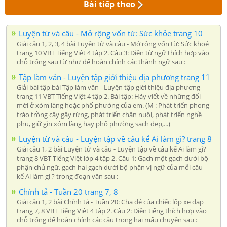
Bài tiếp theo
Luyện từ và câu - Mở rộng vốn từ: Sức khỏe trang 10
Giải câu 1, 2, 3, 4 bài Luyện từ và câu - Mở rộng vốn từ: Sức khoẻ
trang 10 VBT Tiếng Việt 4 tập 2. Câu 3: Điền từ ngữ thích hợp vào
chỗ trống sau từ như để hoàn chỉnh các thành ngữ sau :
Tập làm văn - Luyện tập giới thiệu địa phương trang 11
Giải bài tập bài Tập làm văn - Luyện tập giới thiệu địa phương
trang 11 VBT Tiếng Việt 4 tập 2. Bài tập: Hãy viết về những đổi
mới ở xóm làng hoặc phố phường của em. (M : Phát triển phong
trào trồng cây gây rừng, phát triển chăn nuôi, phát triển nghề
phụ, giữ gìn xóm làng hay phố phường sạch đẹp,...)
Luyện từ và câu - Luyện tập về câu kể Ai làm gì? trang 8
Giải câu 1, 2 bài Luyện từ và câu - Luyện tập về câu kể Ai làm gì?
trang 8 VBT Tiếng Việt lớp 4 tập 2. Câu 1: Gạch một gạch dưới bộ
phận chủ ngữ, gạch hai gạch dưới bộ phận vị ngữ của mỗi câu
kể Ai làm gì ? trong đoạn văn sau :
Chính tả - Tuần 20 trang 7, 8
Giải câu 1, 2 bài Chính tả - Tuần 20: Cha đẻ của chiếc lốp xe đạp
trang 7, 8 VBT Tiếng Việt 4 tập 2. Câu 2: Điền tiếng thích hợp vào
chỗ trống để hoàn chỉnh các câu trong hai mẩu chuyện sau :