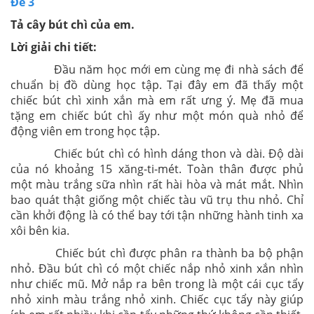
Đề 3
Tả cây bút chì của em.
Lời giải chi tiết:
Đầu năm học mới em cùng mẹ đi nhà sách để
chuẩn bị đồ dùng học tập. Tại đây em đã thấy một
chiếc bút chì xinh xắn mà em rất ưng ý. Mẹ đã mua
tặng em chiếc bút chì ấy như một món quà nhỏ để
động viên em trong học tập.
Chiếc bút chì có hình dáng thon và dài. Độ dài
của nó khoảng 15 xăng-ti-mét. Toàn thân được phủ
một màu trắng sữa nhìn rất hài hòa và mát mắt. Nhìn
bao quát thật giống một chiếc tàu vũ trụ thu nhỏ. Chỉ
cần khởi động là có thể bay tới tận những hành tinh xa
xôi bên kia.
Chiếc bút chì được phân ra thành ba bộ phận
nhỏ. Đầu bút chì có một chiếc nắp nhỏ xinh xắn nhìn
như chiếc mũ. Mở nắp ra bên trong là một cái cục tẩy
nhỏ xinh màu trắng nhỏ xinh. Chiếc cục tẩy này giúp