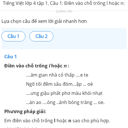
Tiếng Việt lớp 4 tập 1. Câu 1: Điền vào chỗ trống l hoặc n:
QUẢNG CÁO
Lựa chọn câu để xem lời giải nhanh hơn
Câu 1
Câu 2
Câu 1
Điền vào chỗ trống
l
hoặc
n
:
....ăm gian nhà cỏ thấp ....e te
Ngõ tối đêm sâu đóm…ập ... oè
....ưng giậu phất phơ màu khói nhạt
...àn ao ....óng ..ánh bóng trăng ... oe.
Phương pháp giải:
Em điền vào chỗ trống
l
hoặc
n
sao cho phù hợp.