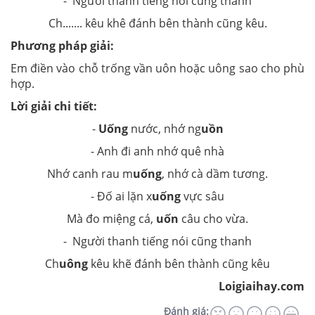
- Người thanh tiếng nói cũng thanh
Ch....... kêu khê đánh bên thành cũng kêu.
Phương pháp giải:
Em điền vào chỗ trống vần uôn hoặc uông sao cho phù
hợp.
Lời giải chi tiết:
-
Uống
nước, nhớ ng
uồn
- Anh đi anh nhớ quê nhà
Nhớ canh rau m
uống
, nhớ cà dầm tương.
- Đố ai lặn x
uống
vực sâu
Mà đo miệng cá,
uốn
câu cho vừa.
- Người thanh tiếng nói cũng thanh
Ch
uông
kêu khẽ đánh bên thành cũng kêu
Loigiaihay.com
Đánh giá: