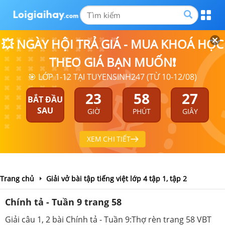
💥 NGÀY HỘI TRẢ GIÁ - MUA KHOÁ HỌC
THEO GIÁ BẠN MUỐN❗
🎯 LỚP 1-12 TẠI TUYENSINH247 (TỪ 10-12/08)
23
58
27
BẮT ĐẦU
SAU
GIỜ
PHÚT
GIÂY
XEM CHI TIẾT
Trang chủ
Giải vở bài tập tiếng việt lớp 4 tập 1, tập 2
Chính tả - Tuần 9 trang 58
Giải câu 1, 2 bài Chính tả - Tuần 9:Thợ rèn trang 58 VBT