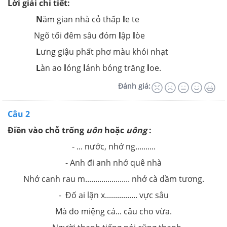
Lời giải chi tiết:
N
ăm gian nhà cỏ thấp
l
e te
Ngõ tối đêm sâu đóm
l
ập
l
òe
L
ưng giậu phất phơ màu khói nhạt
L
àn ao
l
óng
l
ánh bóng trăng
l
oe.
Đánh giá:
Câu 2
Điền vào chỗ trống
uôn
hoặc
uông
:
- ... nước, nhớ ng..........
- Anh đi anh nhớ quê nhà
Nhớ canh rau m...................... nhớ cà dầm tương.
- Đố ai lặn x................ vực sâu
Mà đo miệng cá... câu cho vừa.