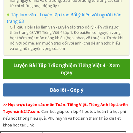
hằng ngày ở nhà và ở trường. Gạch dưới động từ trong các cụm
từ chỉ những hoạt động ấy :
Tập làm văn - Luyện tập trao đổi ý kiến với người thân
trang 63
Giải câu 1 bài Tập làm văn - Luyện tập trao đổi ý kiến với người
thân trang 63 VBT Tiếng Việt 4 tập 1. Đề bài:Em có nguyện vọng
học thêm một môn năng khiếu (họa, nhạc, võ thuật...). Trước khi
nói với bố mẹ, em muốn trao đổi với anh (chị) để anh (chị) hiểu
và ủng hộ nguyện vọng của em
Luyện Bài Tập Trắc nghiệm Tiếng Việt 4 - Xem
ngay
Báo lỗi - Góp ý
>> Học trực tuyến các môn Toán, Tiếng Việt, Tiếng Anh lớp 4 trên
Tuyensinh247.com.
Cam kết giúp con lớp 4 học tốt, hoàn trả học phí
nếu học không hiệu quả. Phụ huynh và học sinh tham khảo chi tiết
khoá học tại: Link