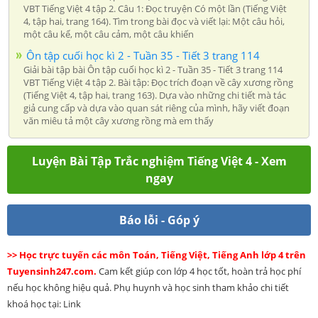
VBT Tiếng Việt 4 tập 2. Câu 1: Đọc truyện Có một lần (Tiếng Việt
4, tập hai, trang 164). Tìm trong bài đọc và viết lại: Một câu hỏi,
một câu kể, một câu cảm, một câu khiến
Ôn tập cuối học kì 2 - Tuần 35 - Tiết 3 trang 114
Giải bài tập bài Ôn tập cuối học kì 2 - Tuần 35 - Tiết 3 trang 114
VBT Tiếng Việt 4 tập 2. Bài tập: Đọc trích đoạn về cây xương rồng
(Tiếng Việt 4, tập hai, trang 163). Dựa vào những chi tiết mà tác
giả cung cấp và dựa vào quan sát riêng của mình, hãy viết đoạn
văn miêu tả một cây xương rồng mà em thấy
Luyện Bài Tập Trắc nghiệm Tiếng Việt 4 - Xem
ngay
Báo lỗi - Góp ý
>> Học trực tuyến các môn Toán, Tiếng Việt, Tiếng Anh lớp 4 trên
Tuyensinh247.com.
Cam kết giúp con lớp 4 học tốt, hoàn trả học phí
nếu học không hiệu quả. Phụ huynh và học sinh tham khảo chi tiết
khoá học tại: Link