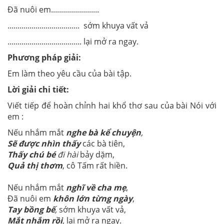
Đã nuôi em........................
.................................... sớm khuya vất vả
..................................... lại mở ra ngay.
Phương pháp giải:
Em làm theo yêu cầu của bài tập.
Lời giải chi tiết:
Viết tiếp để hoàn chỉnh hai khổ thơ sau của bài Nói với
em :
Nếu nhắm mắt
nghe bà kể chuyện
,
Sẽ được nhìn thấy
các bà tiên,
Thấy chú bé
đi hài
bảy dặm,
Quả thị thơm
, cô Tấm rất hiền.
Nếu nhắm mắt
nghĩ về cha mẹ
,
Đã nuôi em
khôn lớn từng ngày
,
Tay bồng bế
,
sớm khuya vất vả,
Mắt nhắm rồi
,
lại mở ra ngay.