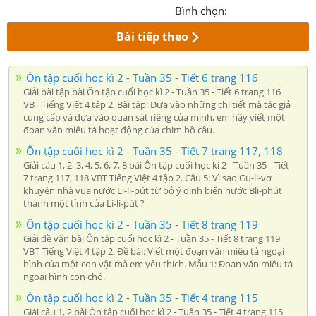
Bình chọn:
Bài tiếp theo
Ôn tập cuối học kì 2 - Tuần 35 - Tiết 6 trang 116
Giải bài tập bài Ôn tập cuối học kì 2 - Tuần 35 - Tiết 6 trang 116
VBT Tiếng Việt 4 tập 2. Bài tập: Dựa vào những chi tiết mà tác giả
cung cấp và dựa vào quan sát riêng của mình, em hãy viết một
đoạn văn miêu tả hoạt động của chim bồ câu.
Ôn tập cuối học kì 2 - Tuần 35 - Tiết 7 trang 117, 118
Giải câu 1, 2, 3, 4, 5, 6, 7, 8 bài Ôn tập cuối học kì 2 - Tuần 35 - Tiết
7 trang 117, 118 VBT Tiếng Việt 4 tập 2. Câu 5: Vì sao Gu-li-vơ
khuyên nhà vua nước Li-li-pút từ bỏ ý định biến nước Bli-phút
thành một tỉnh của Li-li-pút ?
Ôn tập cuối học kì 2 - Tuần 35 - Tiết 8 trang 119
Giải đề văn bài Ôn tập cuối học kì 2 - Tuần 35 - Tiết 8 trang 119
VBT Tiếng Việt 4 tập 2. Đề bài: Viết một đoạn văn miêu tả ngoại
hình của một con vật mà em yêu thích. Mẫu 1: Đoạn văn miêu tả
ngoại hình con chó.
Ôn tập cuối học kì 2 - Tuần 35 - Tiết 4 trang 115
Giải câu 1, 2 bài Ôn tập cuối học kì 2 - Tuần 35 - Tiết 4 trang 115