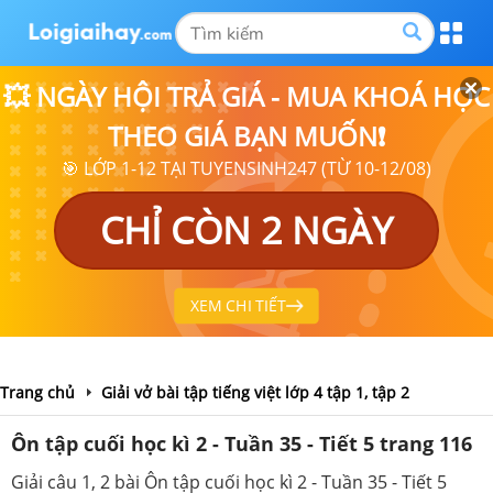
💥 NGÀY HỘI TRẢ GIÁ - MUA KHOÁ HỌC
THEO GIÁ BẠN MUỐN❗
🎯 LỚP 1-12 TẠI TUYENSINH247 (TỪ 10-12/08)
CHỈ CÒN 2 NGÀY
XEM CHI TIẾT
Trang chủ
Giải vở bài tập tiếng việt lớp 4 tập 1, tập 2
Ôn tập cuối học kì 2 - Tuần 35 - Tiết 5 trang 116
Giải câu 1, 2 bài Ôn tập cuối học kì 2 - Tuần 35 - Tiết 5