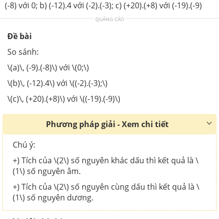
(-8) với 0; b) (-12).4 với (-2).(-3); c) (+20).(+8) với (-19).(-9)
QUẢNG CÁO
Đề bài
So sánh:
\(a)\, (-9).(-8)\) với \(0;\)
\(b)\, (-12).4\) với \((-2).(-3);\)
\(c)\, (+20).(+8)\) với \((-19).(-9)\)
Phương pháp giải - Xem chi tiết
Chú ý:
+) Tích của \(2\) số nguyên khác dấu thì kết quả là \
(1\) số nguyên âm.
+) Tích của \(2\) số nguyên cùng dấu thì kết quả là \
(1\) số nguyên dương.