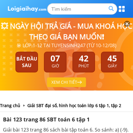
💥 NGÀY HỘI TRẢ GIÁ - MUA KHOÁ HỌC
THEO GIÁ BẠN MUỐN❗
🎯 LỚP 1-12 TẠI TUYENSINH247 (TỪ 10-12/08)
07
42
44
BẮT ĐẦU
SAU
GIỜ
PHÚT
GIÂY
XEM CHI TIẾT
Trang chủ
Giải SBT đại số, hình học toán lớp 6 tập 1, tập 2
Bài 123 trang 86 SBT toán 6 tập 1
Giải bài 123 trang 86 sách bài tập toán 6. So sánh: a) (-9).