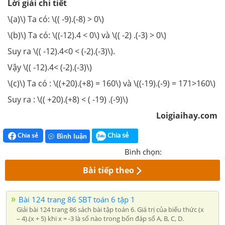
Lời giải chi tiết
\(a)\) Ta có: \(( -9).(-8) > 0\)
\(b)\) Ta có: \((-12).4 < 0\) và \(( -2) .(-3) > 0\)
Suy ra \(( -12).4<0 < (-2).(-3)\).
Vậy \(( -12).4< (-2).(-3)\)
\(c)\) Ta có : \((+20).(+8) = 160\) và \((-19).(-9) = 171>160\)
Suy ra : \(( +20).(+8) < ( -19) .(-9)\)
Loigiaihay.com
Chia sẻ
Chia sẻ
Bình luận
Bình chọn:
Bài tiếp theo
Bài 124 trang 86 SBT toán 6 tập 1
Giải bài 124 trang 86 sách bài tập toán 6. Giá trị của biểu thức (x
– 4).(x + 5) khi x = -3 là số nào trong bốn đáp số A, B, C, D.