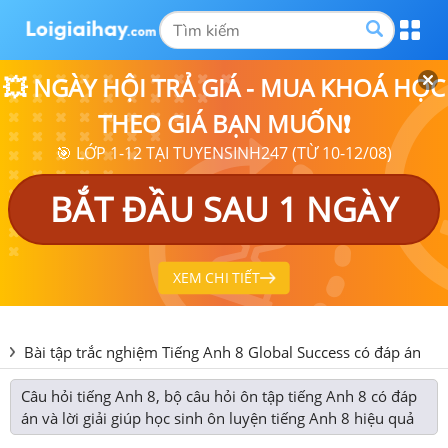
💥 NGÀY HỘI TRẢ GIÁ - MUA KHOÁ HỌC
THEO GIÁ BẠN MUỐN❗
🎯 LỚP 1-12 TẠI TUYENSINH247 (TỪ 10-12/08)
BẮT ĐẦU SAU 1 NGÀY
XEM CHI TIẾT
Bài tập trắc nghiệm Tiếng Anh 8 Global Success có đáp án
Câu hỏi tiếng Anh 8, bộ câu hỏi ôn tập tiếng Anh 8 có đáp
án và lời giải giúp học sinh ôn luyện tiếng Anh 8 hiệu quả