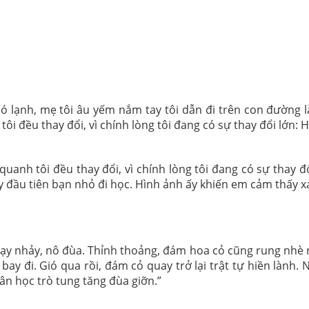
 lạnh, mẹ tôi âu yếm nắm tay tôi dẫn đi trên con đường là
ôi đều thay đổi, vì chính lòng tôi đang có sự thay đổi lớn: H
uanh tôi đều thay đổi, vì chính lòng tôi đang có sự thay 
 đầu tiên bạn nhỏ đi học. Hình ảnh ấy khiến em cảm thấy xa
y nhảy, nô đùa. Thỉnh thoảng, đám hoa cỏ cũng rung nhè nh
bay đi. Gió qua rồi, đám cỏ quay trở lại trật tự hiền làn
n học trò tung tăng đùa giỡn.”