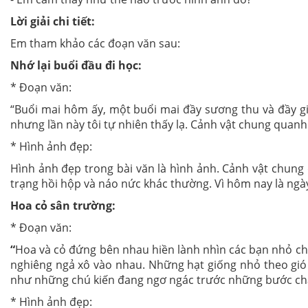
Lời giải chi tiết:
Em tham khảo các đoạn văn sau:
Nhớ lại buổi đầu đi học:
* Đoạn văn:
“Buổi mai hôm ấy, một buổi mai đầy sương thu và đầy gió
nhưng lần này tôi tự nhiên thấy lạ. Cảnh vật chung quanh t
* Hình ảnh đẹp:
Hình ảnh đẹp trong bài văn là hình ảnh. Cảnh vật chung q
trạng hồi hộp và náo nức khác thường. Vì hôm nay là ngày
Hoa cỏ sân trường:
* Đoạn văn:
“
Hoa và cỏ đứng bên nhau hiền lành nhìn các bạn nhỏ chạ
nghiêng ngả xô vào nhau. Những hạt giống nhỏ theo gió 
như những chú kiến đang ngơ ngác trước những bước châ
* Hình ảnh đẹp: