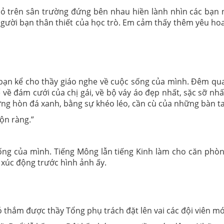
cỏ trên sân trường đứng bên nhau hiền lành nhìn các bạn 
ười bạn thân thiết của học trò. Em cảm thấy thêm yêu hoa 
c bạn kể cho thầy giáo nghe về cuộc sống của mình. Đêm 
về đám cưới của chị gái, về bộ váy áo đẹp nhất, sặc sỡ nh
g hòn đá xanh, bằng sự khéo léo, cần cù của những bàn tay
ộn ràng.”
ống của mình. Tiếng Mông lẫn tiếng Kinh làm cho căn ph
 xúc động trước hình ảnh ấy.
ỏ thắm được thầy Tổng phụ trách đặt lên vai các đội viên mớ