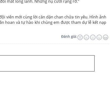
 đôi mắt long lanh. Những nụ cười rạng rỡ.”
đội viên mới cùng lời căn dặn chan chứa tin yêu. Hình ảnh
 hân hoan và tự hào khi chúng em được tham dự lễ kết nạp
Đánh giá: