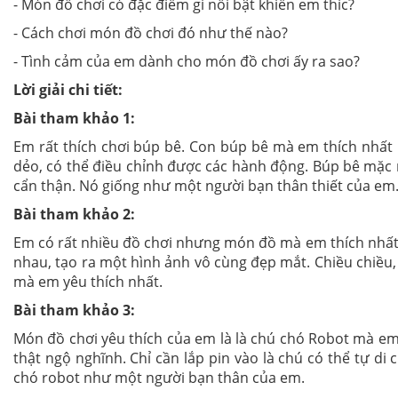
- Món đồ chơi có đặc điểm gì nổi bật khiến em thíc?
- Cách chơi món đồ chơi đó như thế nào?
- Tình cảm của em dành cho món đồ chơi ấy ra sao?
Lời giải chi tiết:
Bài tham khảo 1:
Em rất thích chơi búp bê. Con búp bê mà em thích nhất
dẻo, có thể điều chỉnh được các hành động. Búp bê mặc m
cẩn thận. Nó giống như một người bạn thân thiết của em
Bài tham khảo 2:
Em có rất nhiều đồ chơi nhưng món đồ mà em thích nhất l
nhau, tạo ra một hình ảnh vô cùng đẹp mắt. Chiều chiều
mà em yêu thích nhất.
Bài tham khảo 3:
Món đồ chơi yêu thích của em là là chú chó Robot mà em
thật ngộ nghĩnh. Chỉ cần lắp pin vào là chú có thể tự di 
chó robot như một người bạn thân của em.