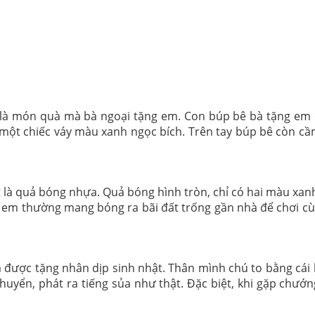
 là món quà mà bà ngoại tặng em. Con búp bê bà tặng em
ột chiếc váy màu xanh ngọc bích. Trên tay búp bê còn cầm
.
à quả bóng nhựa. Quả bóng hình tròn, chỉ có hai màu xanh 
, em thường mang bóng ra bãi đất trống gần nhà để chơi cù
 được tặng nhân dịp sinh nhật. Thân mình chú to bằng cái 
chuyển, phát ra tiếng sủa như thật. Đặc biệt, khi gặp chướn