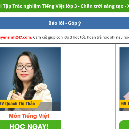
 Tập Trắc nghiệm Tiếng Việt lớp 3 - Chân trời sáng tạo 
Báo lỗi - Góp ý
Tuyensinh247.com.
Cam kết giúp con lớp 3 học tốt, hoàn trả học phí nếu h