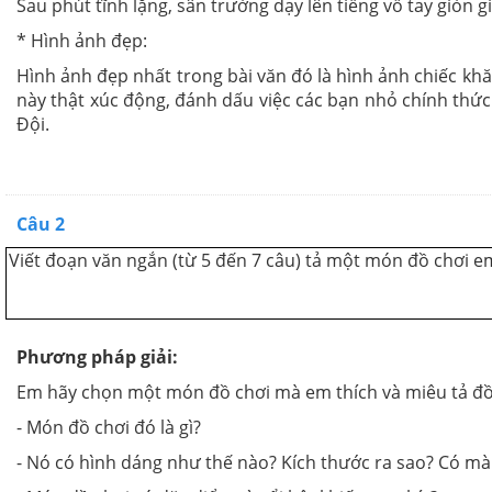
Sau phút tĩnh lặng, sân trường dạy lên tiếng vỗ tay giòn 
* Hình ảnh đẹp:
Hình ảnh đẹp nhất trong bài văn đó là hình ảnh chiếc khă
này thật xúc động, đánh dấu việc các bạn nhỏ chính thức
Đội.
Câu 2
Viết đoạn văn ngắn (từ 5 đến 7 câu) tả một món đồ chơi em
Phương pháp giải:
Em hãy chọn một món đồ chơi mà em thích và miêu tả đồ 
- Món đồ chơi đó là gì?
- Nó có hình dáng như thế nào? Kích thước ra sao? Có mà