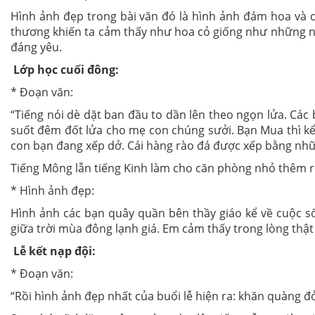
Hình ảnh đẹp trong bài văn đó là hình ảnh đám hoa và 
thương khiến ta cảm thấy như hoa cỏ giống như những ng
đáng yêu.
Lớp học cuối đông:
* Đoạn văn:
“Tiếng nói dè dặt ban đầu to dần lên theo ngọn lửa. Cá
suốt đêm đốt lửa cho mẹ con chúng sưởi. Bạn Mua thì kể 
con bạn đang xếp dở. Cái hàng rào đá được xếp bằng nhữn
Tiếng Mông lẫn tiếng Kinh làm cho căn phòng nhỏ thêm r
* Hình ảnh đẹp:
Hình ảnh các bạn quây quần bên thầy giáo kể về cuộc s
giữa trời mùa đông lạnh giá. Em cảm thấy trong lòng thật
Lễ kết nạp đội:
* Đoạn văn:
“Rồi hình ảnh đẹp nhất của buổi lễ hiện ra: khăn quàng đ