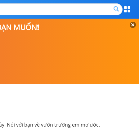
 BẠN MUỐN❗
ây. Nói với bạn về vườn trường em mơ ước.