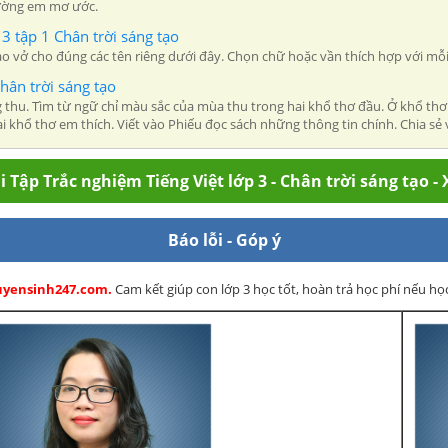
trường em mơ ước.
 3 tập 1 Chân trời sáng tạo
vào vở cho đúng các tên riêng dưới đây. Chọn chữ hoặc vần thích hợp với mỗi
hân trời sáng tạo
ung thu. Tìm từ ngữ chỉ màu sắc của mùa thu trong hai khổ thơ đầu. Ở khổ th
 khổ thơ em thích. Viết vào Phiếu đọc sách những thông tin chính. Chia sẻ 
 Tập Trắc nghiệm Tiếng Việt lớp 3 - Chân trời sáng tạo 
Báo lỗi - Góp ý
Tuyensinh247.com.
Cam kết giúp con lớp 3 học tốt, hoàn trả học phí nếu h