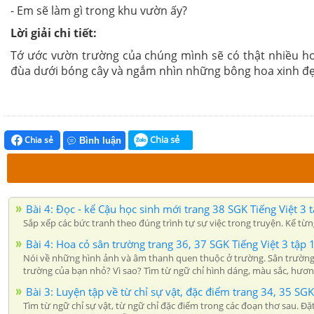
- Em sẽ làm gì trong khu vườn ấy?
Lời giải chi tiết:
Tớ ước vườn trường của chúng mình sẽ có thật nhiều hoa
đùa dưới bóng cây và ngắm nhìn những bông hoa xinh đẹ
Chia sẻ
Chia sẻ
Bình luận
Bài 4: Đọc - kể Cậu học sinh mới trang 38 SGK Tiếng Việt 3 t
Sắp xếp các bức tranh theo đúng trình tự sự việc trong truyện. Kể từ
Bài 4: Hoa cỏ sân trường trang 36, 37 SGK Tiếng Việt 3 tập 
Nói về những hình ảnh và âm thanh quen thuộc ở trường. Sân trường củ
trường của bạn nhỏ? Vì sao? Tìm từ ngữ chỉ hình dáng, màu sắc, hương 
Bài 3: Luyện tập về từ chỉ sự vật, đặc điểm trang 34, 35 SGK
Tìm từ ngữ chỉ sự vật, từ ngữ chỉ đặc điểm trong các đoạn thơ sau. Đặt 