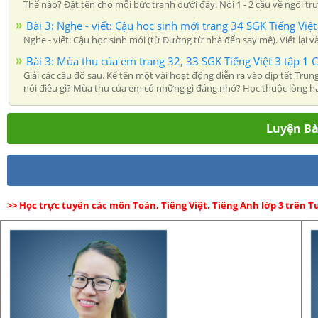
Thế nào? Đặt tên cho mỗi bức tranh dưới đây. Nói 1 - 2 cầu về ngôi 
Bài 3: Nghe - viết: Cậu học sinh mới trang 34 SGK Tiếng Việt
Nghe - viết: Cậu học sinh mới (từ Đường từ nhà đến say mê). Viết lại 
Bài 3: Mùa thu của em trang 32, 33 SGK Tiếng Việt 3 tập 1 C
Giải các câu đố sau. Kể tên một vài hoạt động diễn ra vào dịp tết Tr
nói điều gì? Mùa thu của em có những gì đáng nhớ? Học thuộc lòng hai
Luyện Bài
>> Học trực tuyến các môn Toán, Tiếng Việt, Tiếng Anh lớp 3 trên 