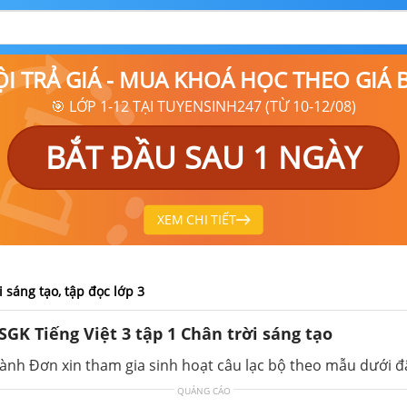
ỘI TRẢ GIÁ - MUA KHOÁ HỌC THEO GIÁ
🎯 LỚP 1-12 TẠI TUYENSINH247 (TỪ 10-12/08)
BẮT ĐẦU SAU 1 NGÀY
XEM CHI TIẾT
ời sáng tạo, tập đọc lớp 3
 SGK Tiếng Việt 3 tập 1 Chân trời sáng tạo
ành Đơn xin tham gia sinh hoạt câu lạc bộ theo mẫu dưới đ
QUẢNG CÁO