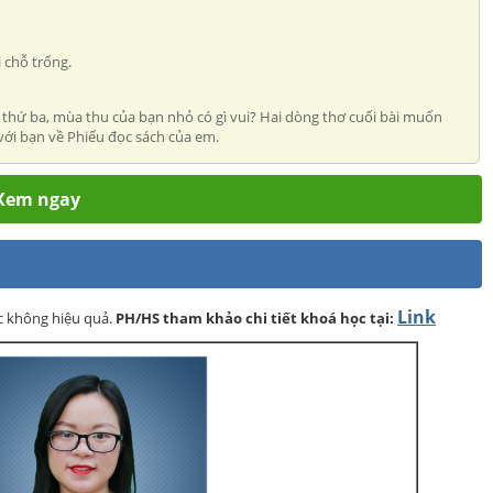
 chỗ trống.
ơ thứ ba, mùa thu của bạn nhỏ có gì vui? Hai dòng thơ cuối bài muốn
với bạn về Phiếu đọc sách của em.
- Xem ngay
Link
ọc không hiệu quả.
PH/HS
tham khảo chi tiết khoá học tại: