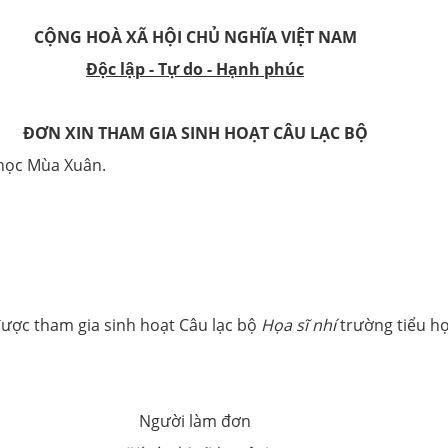
CỘNG HOÀ XÃ HỘI CHỦ NGHĨA VIỆT NAM
Độc lập - Tự do - Hạnh phúc
ĐƠN XIN THAM GIA SINH HOẠT CÂU LẠC BỘ
học Mùa Xuân.
được tham gia sinh hoạt Câu lạc bộ
Họa sĩ nhí
trường tiểu h
Người làm đơn