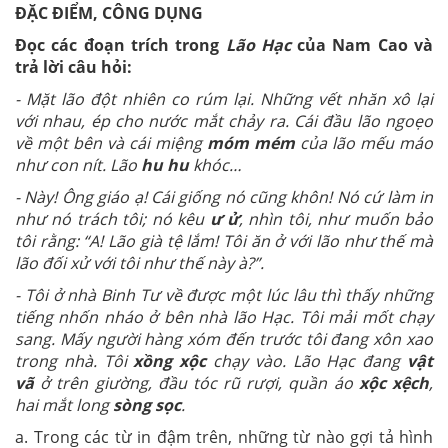
ĐẶC ĐIỂM, CÔNG DỤNG
Đọc các đoạn trích trong
Lão Hạc
của Nam Cao và
trả lời câu hỏi:
- Mặt lão đột nhiên co rúm lại. Những vết nhăn xô lại
với nhau, ép cho nước mắt chảy ra. Cái đầu lão ngoẹo
về một bên và cái miệng
móm mém
của lão mếu máo
như con nít. Lão
hu hu
khóc…
- Này! Ông giáo ạ! Cái giống nó cũng khôn! Nó cứ làm in
như nó trách tôi; nó kêu
ư ử
, nhìn tôi, như muốn bảo
tôi rằng: “A! Lão già tệ lắm! Tôi ăn ở với lão như thế mà
lão đối xử với tôi như thế này à?”.
- Tôi ở nhà Binh Tư về được một lúc lâu thì thấy những
tiếng nhốn nháo ở bên nhà lão Hạc. Tôi mải mốt chạy
sang. Mấy người hàng xóm đến trước tôi đang xôn xao
trong nhà. Tôi
xồng xộc
chạy vào. Lão Hạc đang
vật
vã
ở trên giường, đầu tóc rũ rượi, quần áo
xộc xệch
,
hai mắt long
sòng sọc
.
a. Trong các từ in đậm trên, những từ nào gợi tả hình