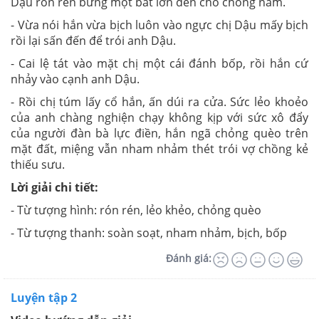
Dậu rón rén bưng một bát lớn đến chỗ chồng nằm.
- Vừa nói hắn vừa bịch luôn vào ngực chị Dậu mấy bịch
rồi lại sấn đến để trói anh Dậu.
- Cai lệ tát vào mặt chị một cái đánh bốp, rồi hắn cứ
nhảy vào cạnh anh Dậu.
- Rồi chị túm lấy cổ hắn, ấn dúi ra cửa. Sức lẻo khoẻo
của anh chàng nghiện chạy không kịp với sức xô đẩy
của người đàn bà lực điền, hắn ngã chỏng quèo trên
mặt đất, miệng vẫn nham nhảm thét trói vợ chồng kẻ
thiếu sưu.
Lời giải chi tiết:
- Từ tượng hình: rón rén, lẻo khẻo, chỏng quèo
- Từ tượng thanh: soàn soạt, nham nhảm, bịch, bốp
Đánh giá:
Luyện tập 2