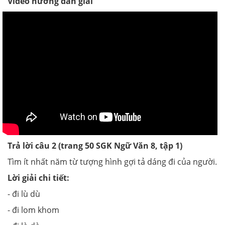
Video hướng dẫn giải
Trả lời câu 2 (trang 50 SGK Ngữ Văn 8, tập 1)
Tìm ít nhất năm từ tượng hình gợi tả dáng đi của người.
Lời giải chi tiết:
- đi lù dù
- đi lom khom