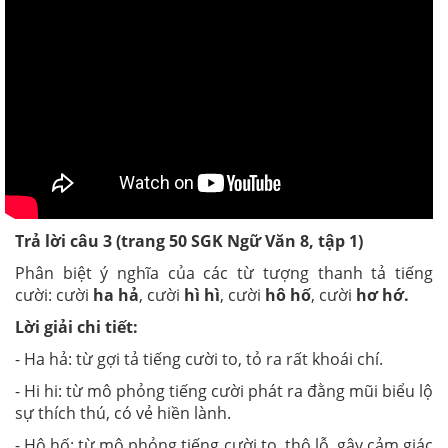
Trả lời câu 3 (trang 50 SGK Ngữ Văn 8, tập 1)
Phân biệt ý nghĩa của các từ tượng thanh tả tiếng
cười: cười
ha hả
, cười
hì hì
, cười
hô hố
, cười
hơ hớ.
Lời giải chi tiết:
- Ha hả: từ gợi tả tiếng cười to, tỏ ra rất khoái chí.
- Hi hi: từ mô phỏng tiếng cười phát ra đằng mũi biểu lộ
sự thích thú, có vẻ hiền lành.
- Hô hố: từ mô phỏng tiếng cười to, thô lỗ, gây cảm giác