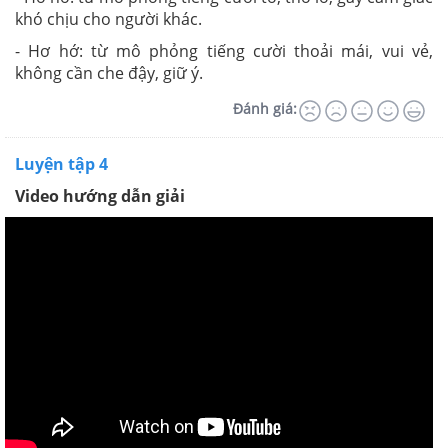
khó chịu cho người khác.
- Hơ hớ: từ mô phỏng tiếng cười thoải mái, vui vẻ,
không cần che đậy, giữ ý.
Đánh giá:
Luyện tập 4
Video hướng dẫn giải