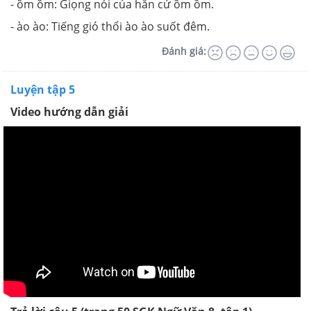
- ồm ồm: Giọng nói của hắn cứ ồm ồm.
- ào ào: Tiếng gió thổi ào ào suốt đêm.
Đánh giá:
Luyện tập 5
Video hướng dẫn giải