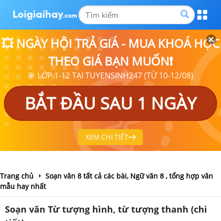
💥 NGÀY HỘI TRẢ GIÁ - MUA KHOÁ HỌC
THEO GIÁ BẠN MUỐN❗
🎯 LỚP 1-12 TẠI TUYENSINH247 (TỪ 10-12/08)
BẮT ĐẦU SAU 1 NGÀY
XEM CHI TIẾT
Trang chủ
Soạn văn 8 tất cả các bài, Ngữ văn 8 , tổng hợp văn
mẫu hay nhất
Soạn văn Từ tượng hình, từ tượng thanh (chi